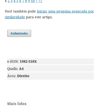
1
2
3
4
5
6
7
8
9
10
>
>>
Você também pode
iniciar uma pesquisa avançada por
similaridade
para este artigo.
Submissão
e-ISSN:
1982-310X
Qualis:
A4
Área:
Direito
Mais lidos