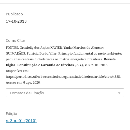
Publicado
17-10-2013
Como Citar
FONTES, Grazielly dos Anjos; XAVIER, Yanko Marcius de Alencar;
GUIMARÃES, Patrícia Borba Vilar. Princípio fundamental ao meio ambiente:
pequenas centrais hidrelétricas na matriz energética brasileira.
Revista
Digital Constituição e Garantia de Direitos
,
[S. l.]
, v. 3, n. 01, 2013.
Disponível em:
https://periodicos.ufrn.br/constituicaoegarantiadedireitos/article/view/4388.
Acesso em: 6 ago. 2026.
Fomatos de Citação
Edição
v. 3 n. 01 (2010)