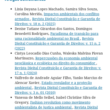
Línia Dayana Lopes Machado, Samira Silva Souza,
Carolina Merida,
Impactos ambientais dos conflitos
armados
,
Revista Digital Constituição e Garantia de
Direitos: v. 18 n. 2 (2025)
Denise Tatiane Girardon dos Santos, Domingos
Benedetti Rodrigues,
Paradigma de transição para
uma racionalidade ambiental no Brasil
,
Revista
Digital Constituição e Garantia de Direitos: v. 15 n. 2
(2022)
Cintya Leocadio Dias Cunha, Waleska Malvina Piovan
Martinazzo,
Repercussões da economia ambiental
neoclássica e ecológica no direito do consumidor
,
Revista Digital Constituição e Garantia de Direitos: v.
17 n. 1 (2024)
Valfredo de Andrade Aguiar Filho, Yanko Marcius de
Alencar Xavier,
Estado regulador e a proteção
ambiental
,
Revista Digital Constituição e Garantia de
Direitos: v. 3 n. 01 (2010)
Vanessa de Mello Seibel, Isabel Christine Silva de
Gregory,
Fashion revolution como movimento
ambientalista de justiça ambiental
,
Revista Digital