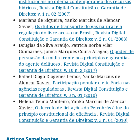
institucionais no dilema contemporâneo dos recursos
hídricos
,
Revista Digital Constituição e Garantia de
Direitos: v. 1 n. 02 (2007)
Mariana de Siqueira, Yanko Marcius de Alencar
Xavier,
Os dutos de transporte do gás natural e a
regulação do livre acesso no Brasil
,
Revista Digital
Constituição e Garantia de Direitos: v. 2 n. 01 (2008)
Douglas da Silva Araújo, Patrícia Borba Vilar
Guimarães, Jônica Marques Coura Aragão,
O poder de
persuasão da mídia frente aos princípios e garantias
do agente delituoso
,
Revista Digital Constituição e
Garantia de Direitos: v. 10 n. 2 (2017)
Rafael Diogo Diógenes Lemos, Yanko Marcius de
Alencar Xavier,
Participação popular e eficiência nas
agências reguladoras
,
Revista Digital Constituição e
Garantia de Direitos: v. 3 n. 01 (2010)
Helena Telino Monteiro, Yanko Marcius de Alencar
Xavier,
O decreto de licitações da Petrobrás à luz do
princípio constitucional da eficiência
,
Revista Digital
Constituição e Garantia de Direitos: v. 3 n. 01 (2010)
Artigos Semelhantes