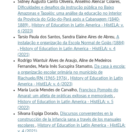
Sidney Augusto Canto Oliveira, Anselmo Alencar Colares,
Dificuldades e desafios da instrução pública no Baixo
Amazonas e Tapajós: uma análise da educação no interior
da Província do Grão-do-Pará após a Cabanagem (1840-
1889)
,
History of Education in Latin America - HistELA: v.
6 (2023)
Tarsio Paula dos Santos, Sandra Elaine Aires de Abreu,
A
instalação e organização da Escola Normal de Goiás (1884)
,
History of Education in Latin America - HistELA: v. 4
(2021)
Rodrigo Wantuir Alves de Araujo, Aline de Medeiros
Fernandes, Maria Inês Sucupira Stamatto,
Da casa à escola:
a organização escolar primária no município de
Riachuelo/RN (1965-1976)
,
History of Education in Latin
America - HistELA: v. 6 (2023)
Maria Lucia Mendes de Carvalho,
Francisco Pompêo do
Amaral: um atleta de práticas exitosas e memoráveis
,
History of Education in Latin America - HistELA: v. 5
(2022)
Silvana Espiga Dorado,
Discursos convergentes en la
construcción de la infancia sana a través de los manuales
escolares
,
History of Education in Latin America - HistELA:
v. 4 (2021)