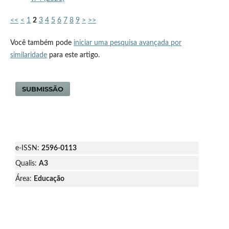
<<
<
1
2
3
4
5
6
7
8
9
>
>>
Você também pode
iniciar uma pesquisa avançada por
similaridade
para este artigo.
SUBMISSÃO
e-ISSN:
2596-0113
Qualis:
A3
Área:
Educação