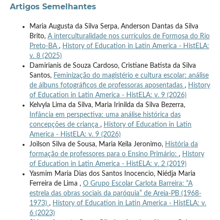
Artigos Semelhantes
Maria Augusta da Silva Serpa, Anderson Dantas da Silva
Brito,
A interculturalidade nos currículos de Formosa do Rio
Preto-BA
,
History of Education in Latin America - HistELA:
v. 8 (2025)
Damirianis de Souza Cardoso, Cristiane Batista da Silva
Santos,
Feminização do magistério e cultura escolar: análise
de álbuns fotográficos de professoras aposentadas
,
History
of Education in Latin America - HistELA: v. 9 (2026)
Kelvyla Lima da Silva, Maria Irinilda da Silva Bezerra,
Infância em perspectiva: uma análise histórica das
concepções de criança
,
History of Education in Latin
America - HistELA: v. 9 (2026)
Joilson Silva de Sousa, Maria Keila Jeronimo,
História da
formação de professores para o Ensino Primário:
,
History
of Education in Latin America - HistELA: v. 2 (2019)
Yasmim Maria Dias dos Santos Inocencio, Niédja Maria
Ferreira de Lima ,
O Grupo Escolar Carlota Barreira: “A
estrela das obras sociais da paróquia” de Areia-PB (1968-
1973)
,
History of Education in Latin America - HistELA: v.
6 (2023)