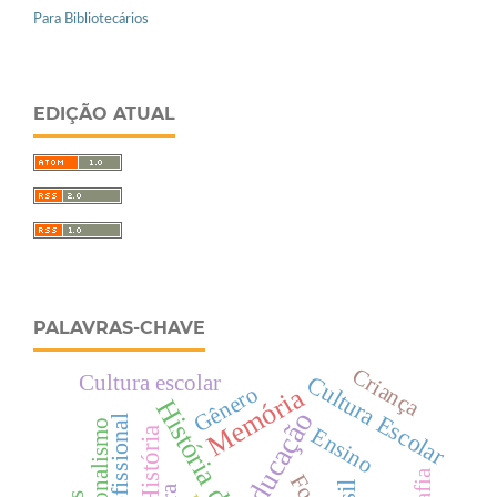
Para Bibliotecários
EDIÇÃO ATUAL
PALAVRAS-CHAVE
Criança
Cultura Escolar
Cultura escolar
Gênero
Memória
Educação
Nacionalismo
Ensino
História