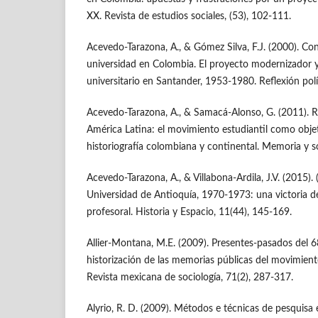
XX. Revista de estudios sociales, (53), 102-111.
Acevedo-Tarazona, A., & Gómez Silva, F.J. (2000). Conf
universidad en Colombia. El proyecto modernizador y
universitario en Santander, 1953-1980. Reflexión polít
Acevedo-Tarazona, A., & Samacá-Alonso, G. (2011). R
América Latina: el movimiento estudiantil como objet
historiografía colombiana y continental. Memoria y s
Acevedo-Tarazona, A., & Villabona-Ardila, J.V. (2015).
Universidad de Antioquía, 1970-1973: una victoria de
profesoral. Historia y Espacio, 11(44), 145-169.
Allier-Montana, M.E. (2009). Presentes-pasados del 
historización de las memorias públicas del movimient
Revista mexicana de sociología, 71(2), 287-317.
Alyrio, R. D. (2009). Métodos e técnicas de pesquisa