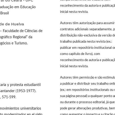
al do Ceará - UFC
reconhecimento da autoria e publicaç
Graduação em Educação
inicial nesta revista.
Brasil
Autores têm autorização para assumir
de de Huelva
contratos adicionais separadamente, p
– Faculdade de Ciências de
distribuição não-exclusiva da versão d
ográfico Regional” da
trabalho publicada nesta revista (ex.:
gócios e Turismo.
publicar em repositório institucional o
como capítulo de livro), com
reconhecimento de autoria e publicaç
inicial nesta revista.
Autores têm permissão e são estimul
a publicar e distribuir seu trabalho onl
ria y protesta estudiantil
(ex.: em repositórios institucionais ou 
 Santander (1953-1977).
sua página pessoal) a qualquer ponto 
), 571-599.
ou durante o processo editorial, já que
movimientos universitarios
pode gerar alterações produtivas, be
to modernizador en el siglo
como aumentar o impacto e a citação 