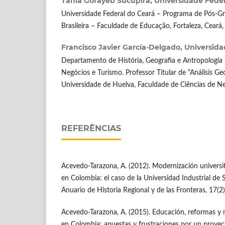
Tânia Gorayeb Sucupira,
Universidade Feder
Universidade Federal do Ceará – Programa de Pós-
Brasileira – Faculdade de Educação, Fortaleza, Ceará, 
Francisco Javier García-Delgado,
Universida
Departamento de História, Geografia e Antropologia 
Negócios e Turísmo. Professor Titular de “Análisis Ge
Universidade de Huelva, Faculdade de Ciências de Ne
REFERÊNCIAS
Acevedo-Tarazona, A. (2012). Modernización universita
en Colombia: el caso de la Universidad Industrial de
Anuario de Historia Regional y de las Fronteras, 17(2
Acevedo-Tarazona, A. (2015). Educación, reformas y 
en Colombia: apuestas y frustraciones por un proyec