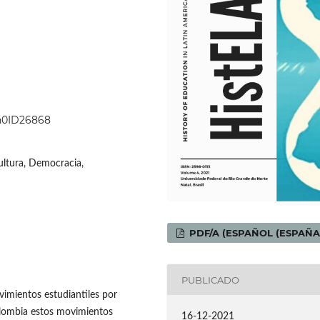
4n0ID26868
ultura, Democracia,
PDF/A (ESPAÑOL (ESPAÑA
PUBLICADO
vimientos estudiantiles por
olombia estos movimientos
16-12-2021