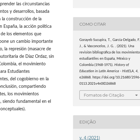
prender las circunstancias
entos y desarrollos, basada
 la construcción de la
COMO CITAR
n España, la acción política
o de los elementos que
Gorayeb Sucupira, T., García-Delgado, F
supone un cambio importante
J., & Vasconcelos, J. G. . (2021). Una
o, la represión (masacre de
revisión bibliográfica de los movimiento
autoritaria de Díaz Ordaz, sin
estudiantiles en España, México y
 Colombia, el movimiento
Colombia (1968-1971).
History of
ara Estudiantes
Education in Latin America - HistELA
,
4
,
e26868. https://doi.org/10.21680/2596
tes, del cogobierno en la
0113.2021v4n0ID26868
onclusión, compartiendo
ntes, los movimientos
Fomatos de Citação
s, siendo fundamental en el
conceptuales).
EDIÇÃO
v. 4 (2021)