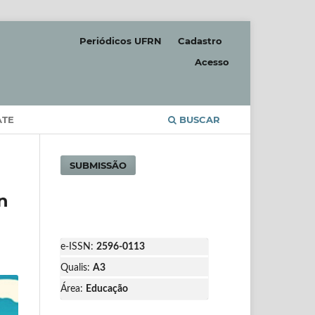
Periódicos UFRN
Cadastro
Acesso
ATE
BUSCAR
SUBMISSÃO
n
e-ISSN:
2596-0113
Qualis:
A3
Área:
Educação