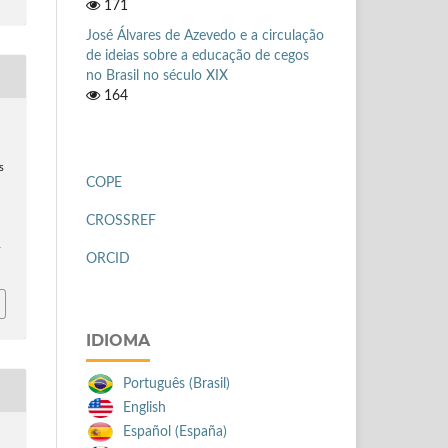
171
José Álvares de Azevedo e a circulação
de ideias sobre a educação de cegos
no Brasil no século XIX
164
.
s
COPE
CROSSREF
-
ORCID
IDIOMA
Português (Brasil)
English
Español (España)