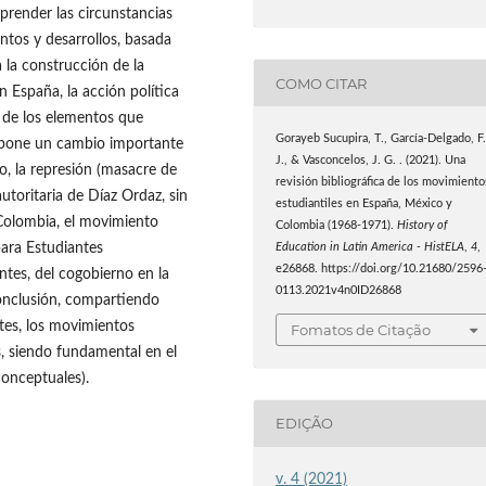
prender las circunstancias
entos y desarrollos, basada
 la construcción de la
COMO CITAR
n España, la acción política
o de los elementos que
Gorayeb Sucupira, T., García-Delgado, F
supone un cambio importante
J., & Vasconcelos, J. G. . (2021). Una
o, la represión (masacre de
revisión bibliográfica de los movimiento
autoritaria de Díaz Ordaz, sin
estudiantiles en España, México y
 Colombia, el movimiento
Colombia (1968-1971).
History of
ara Estudiantes
Education in Latin America - HistELA
,
4
,
e26868. https://doi.org/10.21680/2596
tes, del cogobierno en la
0113.2021v4n0ID26868
onclusión, compartiendo
ntes, los movimientos
Fomatos de Citação
s, siendo fundamental en el
conceptuales).
EDIÇÃO
v. 4 (2021)