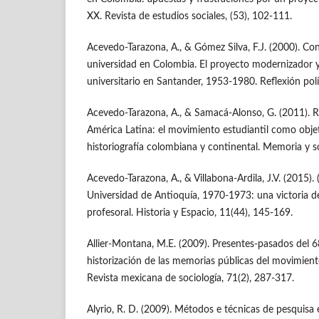
XX. Revista de estudios sociales, (53), 102-111.
Acevedo-Tarazona, A., & Gómez Silva, F.J. (2000). Conf
universidad en Colombia. El proyecto modernizador y
universitario en Santander, 1953-1980. Reflexión polít
Acevedo-Tarazona, A., & Samacá-Alonso, G. (2011). R
América Latina: el movimiento estudiantil como objet
historiografía colombiana y continental. Memoria y s
Acevedo-Tarazona, A., & Villabona-Ardila, J.V. (2015).
Universidad de Antioquía, 1970-1973: una victoria de
profesoral. Historia y Espacio, 11(44), 145-169.
Allier-Montana, M.E. (2009). Presentes-pasados del 
historización de las memorias públicas del movimient
Revista mexicana de sociología, 71(2), 287-317.
Alyrio, R. D. (2009). Métodos e técnicas de pesquisa