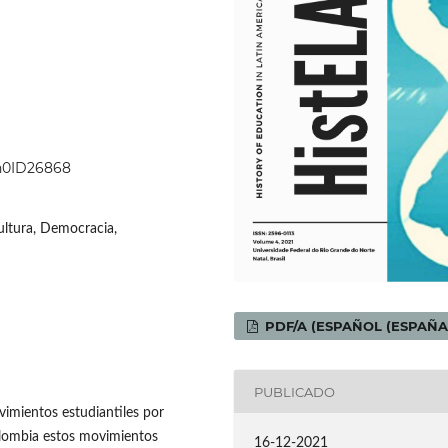
4n0ID26868
ultura, Democracia,
PDF/A (ESPAÑOL (ESPAÑA
PUBLICADO
vimientos estudiantiles por
olombia estos movimientos
16-12-2021