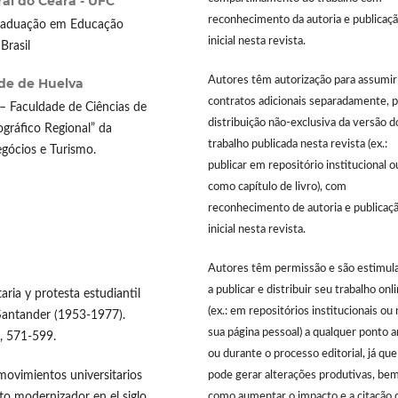
al do Ceará - UFC
reconhecimento da autoria e publicaç
Graduação em Educação
inicial nesta revista.
Brasil
Autores têm autorização para assumir
de de Huelva
contratos adicionais separadamente, p
– Faculdade de Ciências de
distribuição não-exclusiva da versão d
ográfico Regional” da
trabalho publicada nesta revista (ex.:
gócios e Turismo.
publicar em repositório institucional o
como capítulo de livro), com
reconhecimento de autoria e publicaç
inicial nesta revista.
Autores têm permissão e são estimul
a publicar e distribuir seu trabalho onl
ria y protesta estudiantil
(ex.: em repositórios institucionais ou 
 Santander (1953-1977).
sua página pessoal) a qualquer ponto 
), 571-599.
ou durante o processo editorial, já que
movimientos universitarios
pode gerar alterações produtivas, be
to modernizador en el siglo
como aumentar o impacto e a citação 