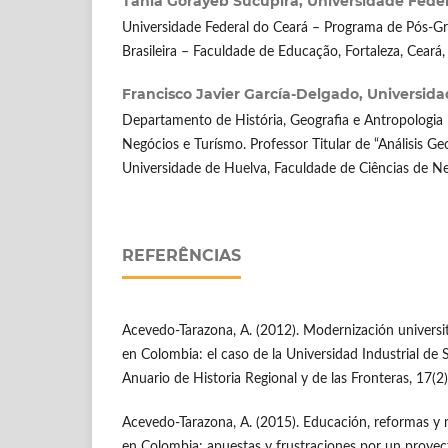
Tânia Gorayeb Sucupira,
Universidade Feder
Universidade Federal do Ceará – Programa de Pós-
Brasileira – Faculdade de Educação, Fortaleza, Ceará, 
Francisco Javier García-Delgado,
Universida
Departamento de História, Geografia e Antropologia 
Negócios e Turísmo. Professor Titular de “Análisis Ge
Universidade de Huelva, Faculdade de Ciências de Ne
REFERÊNCIAS
Acevedo-Tarazona, A. (2012). Modernización universita
en Colombia: el caso de la Universidad Industrial de
Anuario de Historia Regional y de las Fronteras, 17(2
Acevedo-Tarazona, A. (2015). Educación, reformas y 
en Colombia: apuestas y frustraciones por un proyec