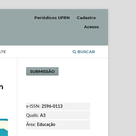
Periódicos UFRN
Cadastro
Acesso
ATE
BUSCAR
SUBMISSÃO
n
e-ISSN:
2596-0113
Qualis:
A3
Área:
Educação