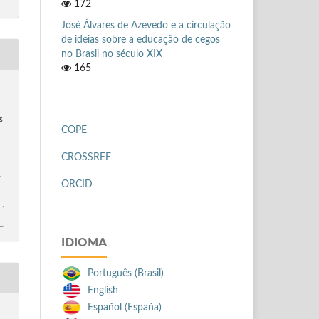
172
José Álvares de Azevedo e a circulação
de ideias sobre a educação de cegos
no Brasil no século XIX
165
.
s
COPE
CROSSREF
-
ORCID
IDIOMA
Português (Brasil)
English
Español (España)