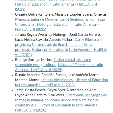
History of Education in Latin America - HistELA: v. 4
(2021)
Graziela Dutra Kantorski, Maria de Lourdes Soares Ornellas,
Memória, Leitura e Movimentos de Sentidos na Formação
Universitária
,
History of Education in Latin America -
HistELA: v. 8 (2025)
Juliana Regina Avelar da Nóbrega , Jordi Garcia Farrero,
Lúcia Helena Cavasin Zabotto Pulino ,
Darcy Ribeiro e o
projeto da Universidade de Brasília: uma práxis em
processo
,
History of Education in Latin America - HistELA:
v. 4 (2021)
Rodrigo Sarruge Molina,
Ensino estatal, técnico e
secundário em agricultura
,
History of Education in Latin
America - HistELA: v. 8 (2025)
Renato Marinho Brandão Santos, José António Martin
Moreno Afonso,
Leituras higienizadas
,
History of Education
in Latin America - HistELA: v. 1 (2018)
Jardel Costa Pereira, Geyza Spitz Alcoforado de Abreu,
Loyde Anne Carreiro Silva Veras,
Diversidade pedagógica de
formação humana no ideário democrático em escolas
confessionais
,
History of Education in Latin America -
HistELA: v. 3 (2020)