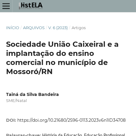
INÍCIO
/
ARQUIVOS
/
V. 6 (2023)
/
Artigos
Sociedade União Caixeiral e a
implantação do ensino
comercial no município de
Mossoró/RN
Tainá da Silva Bandeira
SME/Natal
DOI:
https://doi.org/10.21680/2596-0113.2023v6n1ID34708
Palavras-chave:
História da Educação, Educação Profissional,