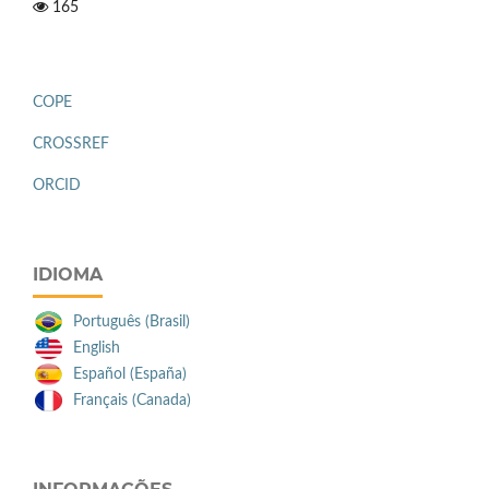
165
COPE
CROSSREF
ORCID
IDIOMA
Português (Brasil)
English
Español (España)
Français (Canada)