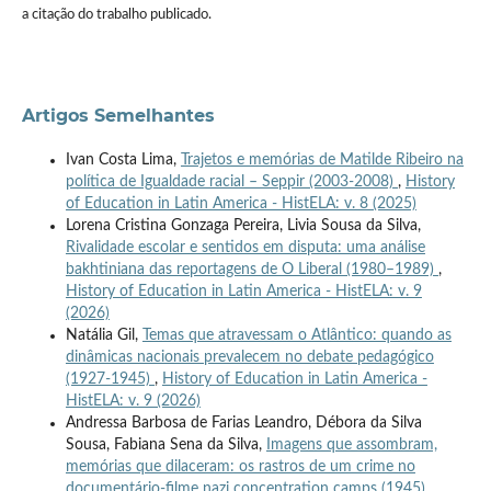
a citação do trabalho publicado.
Artigos Semelhantes
Ivan Costa Lima,
Trajetos e memórias de Matilde Ribeiro na
política de Igualdade racial – Seppir (2003-2008)
,
History
of Education in Latin America - HistELA: v. 8 (2025)
Lorena Cristina Gonzaga Pereira, Livia Sousa da Silva,
Rivalidade escolar e sentidos em disputa: uma análise
bakhtiniana das reportagens de O Liberal (1980–1989)
,
History of Education in Latin America - HistELA: v. 9
(2026)
Natália Gil,
Temas que atravessam o Atlântico: quando as
dinâmicas nacionais prevalecem no debate pedagógico
(1927-1945)
,
History of Education in Latin America -
HistELA: v. 9 (2026)
Andressa Barbosa de Farias Leandro, Débora da Silva
Sousa, Fabiana Sena da Silva,
Imagens que assombram,
memórias que dilaceram: os rastros de um crime no
documentário-filme nazi concentration camps (1945)
,