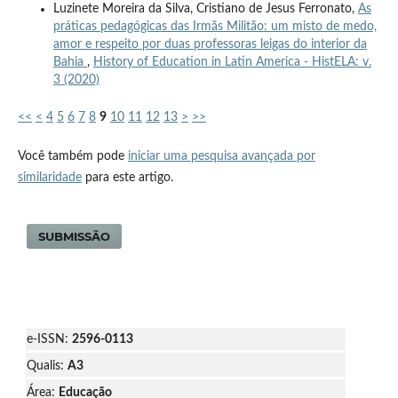
Luzinete Moreira da Silva, Cristiano de Jesus Ferronato,
As
práticas pedagógicas das Irmãs Militão: um misto de medo,
amor e respeito por duas professoras leigas do interior da
Bahia
,
History of Education in Latin America - HistELA: v.
3 (2020)
<<
<
4
5
6
7
8
9
10
11
12
13
>
>>
Você também pode
iniciar uma pesquisa avançada por
similaridade
para este artigo.
SUBMISSÃO
e-ISSN:
2596-0113
Qualis:
A3
Área:
Educação