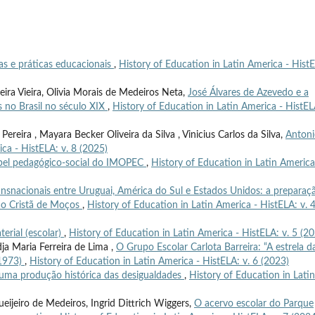
as e práticas educacionais
,
History of Education in Latin America - Hist
eira Vieira, Olivia Morais de Medeiros Neta,
José Álvares de Azevedo e a
s no Brasil no século XIX
,
History of Education in Latin America - HistEL
reira , Mayara Becker Oliveira da Silva , Vinicius Carlos da Silva,
Antoni
ca - HistELA: v. 8 (2025)
apel pedagógico-social do IMOPEC
,
History of Education in Latin America
ansnacionais entre Uruguai, América do Sul e Estados Unidos: a preparaç
ção Cristã de Moços
,
History of Education in Latin America - HistELA: v. 
erial (escolar)
,
History of Education in Latin America - HistELA: v. 5 (2
a Maria Ferreira de Lima ,
O Grupo Escolar Carlota Barreira: “A estrela d
-1973)
,
History of Education in Latin America - HistELA: v. 6 (2023)
uma produção histórica das desigualdades
,
History of Education in Latin
queijeiro de Medeiros, Ingrid Dittrich Wiggers,
O acervo escolar do Parque