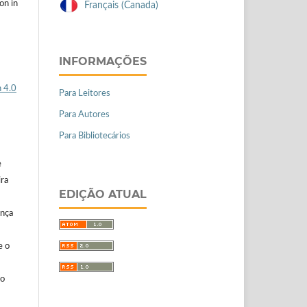
on in
Français (Canada)
INFORMAÇÕES
 4.0
Para Leitores
Para Autores
Para Bibliotecários
e
ira
EDIÇÃO ATUAL
ença
e o
ão