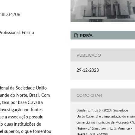
6n1ID34708
rofissional, Ensino
PDF/A
PUBLICADO
29-12-2023
cional da Sociedade União
COMO CITAR
rande do Norte, Brasil. Com
 tem por base Ciavatta
 investigação em fontes
Bandeira, T. da S. (2023). Sociedade
que a associação possuiu
União Caixeiral e a implantação do ensi
comercial no município de Mossoró/RN
o duas instituições de
History of Education in Latin America -
vel superior, o que fomentou
HistELA
,
6
(1), e34708.