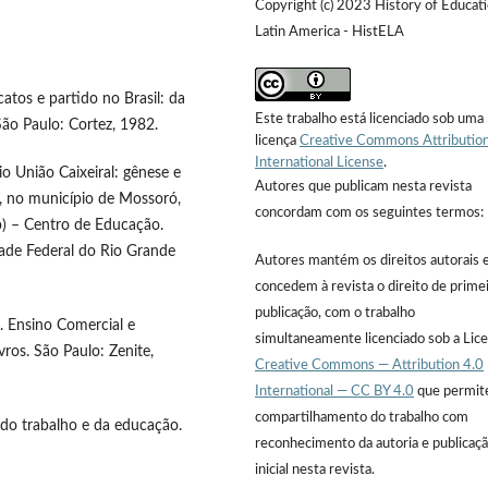
Copyright (c) 2023 History of Educati
Latin America - HistELA
atos e partido no Brasil: da
Este trabalho está licenciado sob uma
São Paulo: Cortez, 1982.
licença
Creative Commons Attribution
International License
.
o União Caixeiral: gênese e
Autores que publicam nesta revista
, no município de Mossoró,
concordam com os seguintes termos:
) – Centro de Educação.
ade Federal do Rio Grande
Autores mantém os direitos autorais 
concedem à revista o direito de prime
publicação, com o trabalho
. Ensino Comercial e
simultaneamente licenciado sob a Lic
ros. São Paulo: Zenite,
Creative Commons — Attribution 4.0
International — CC BY 4.0
que permit
compartilhamento do trabalho com
do trabalho e da educação.
reconhecimento da autoria e publicaç
inicial nesta revista.