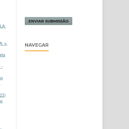
ENVIAR SUBMISSÃO
ELA:
A: v.
NAVEGAR
eta
 -
ão
4
022)
as