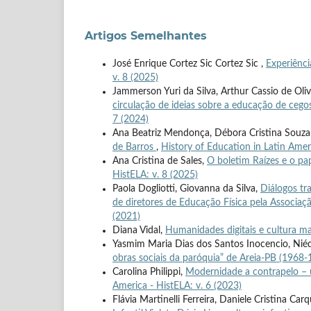
Artigos Semelhantes
José Enrique Cortez Sic Cortez Sic ,
Experiênci
v. 8 (2025)
Jammerson Yuri da Silva, Arthur Cassio de Oliv
circulação de ideias sobre a educação de cego
7 (2024)
Ana Beatriz Mendonça, Débora Cristina Souza Pe
de Barros
,
History of Education in Latin Ameri
Ana Cristina de Sales,
O boletim Raízes e o p
HistELA: v. 8 (2025)
Paola Dogliotti, Giovanna da Silva,
Diálogos tr
de diretores de Educação Física pela Associa
(2021)
Diana Vidal,
Humanidades digitais e cultura mat
Yasmim Maria Dias dos Santos Inocencio, Niédj
obras sociais da paróquia” de Areia-PB (1968
Carolina Philippi,
Modernidade a contrapelo – 
America - HistELA: v. 6 (2023)
Flávia Martinelli Ferreira, Daniele Cristina Car