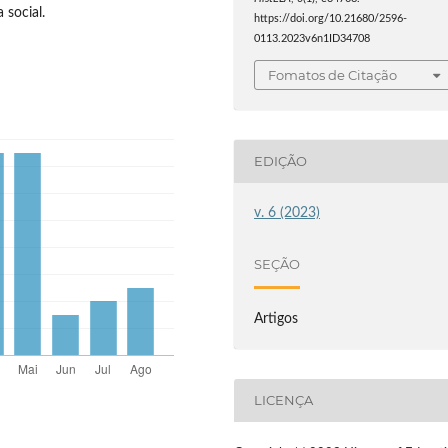
 social.
https://doi.org/10.21680/2596-
0113.2023v6n1ID34708
Fomatos de Citação
EDIÇÃO
v. 6 (2023)
SEÇÃO
Artigos
LICENÇA