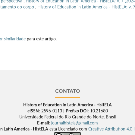
em perspectiva
,
History of Education in Latin America - HistELA: v. 7 (2024
ratamento do corpo
,
History of Education in Latin America - HistELA: v. 
r similaridade
para este artigo.
CONTATO
History of Education in Latin America - HsitELA
eISSN
: 2596-0113 |
Prefixo DOI
: 10.21680
Universidade Federal do Rio Grande do Norte, Brasil
E-mail
:
journalhistela@gmail.com
in Latin America - HistELA
esta Licenciado com
Creative Attribution 4.0 