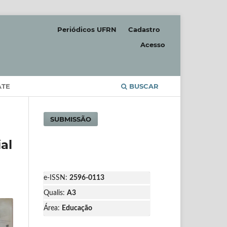
Periódicos UFRN
Cadastro
Acesso
ATE
BUSCAR
SUBMISSÃO
al
e-ISSN:
2596-0113
Qualis:
A3
Área:
Educação