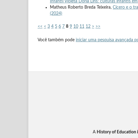
Infantil Violeta Dória Lins: culturas infantis 
Matheus Roberto Breda Teixeira,
Cícero e o t
(2024)
<<
<
3
4
5
6
7
8
9
10
11
12
>
>>
Você também pode
iniciar uma pesquisa avançada po
A
History of Education 