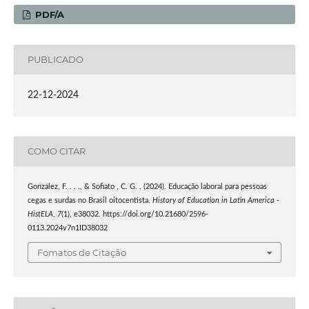
PDF/A
PUBLICADO
22-12-2024
COMO CITAR
Gonzalez, F. . . ., & Sofiato , C. G. . (2024). Educação laboral para pessoas
cegas e surdas no Brasil oitocentista.
History of Education in Latin America -
HistELA
,
7
(1), e38032. https://doi.org/10.21680/2596-
0113.2024v7n1ID38032
Fomatos de Citação