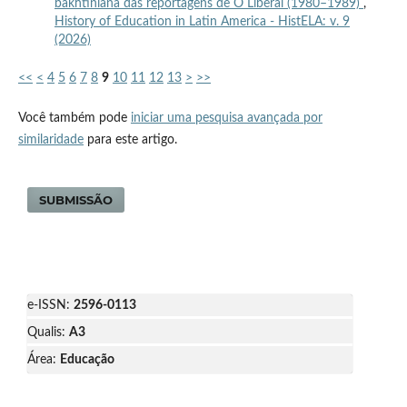
bakhtiniana das reportagens de O Liberal (1980–1989)
,
History of Education in Latin America - HistELA: v. 9
(2026)
<<
<
4
5
6
7
8
9
10
11
12
13
>
>>
Você também pode
iniciar uma pesquisa avançada por
similaridade
para este artigo.
SUBMISSÃO
e-ISSN:
2596-0113
Qualis:
A3
Área:
Educação