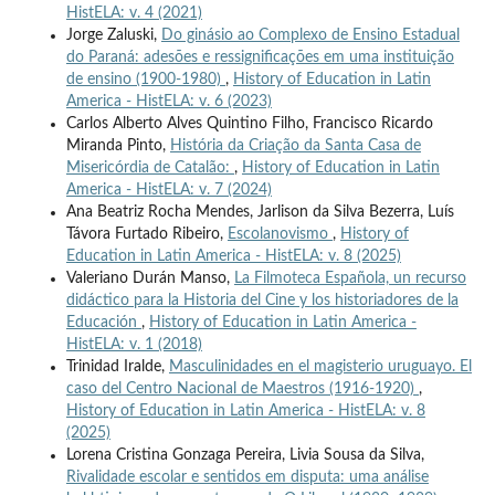
HistELA: v. 4 (2021)
Jorge Zaluski,
Do ginásio ao Complexo de Ensino Estadual
do Paraná: adesões e ressignificações em uma instituição
de ensino (1900-1980)
,
History of Education in Latin
America - HistELA: v. 6 (2023)
Carlos Alberto Alves Quintino Filho, Francisco Ricardo
Miranda Pinto,
História da Criação da Santa Casa de
Misericórdia de Catalão:
,
History of Education in Latin
America - HistELA: v. 7 (2024)
Ana Beatriz Rocha Mendes, Jarlison da Silva Bezerra, Luís
Távora Furtado Ribeiro,
Escolanovismo
,
History of
Education in Latin America - HistELA: v. 8 (2025)
Valeriano Durán Manso,
La Filmoteca Española, un recurso
didáctico para la Historia del Cine y los historiadores de la
Educación
,
History of Education in Latin America -
HistELA: v. 1 (2018)
Trinidad Iralde,
Masculinidades en el magisterio uruguayo. El
caso del Centro Nacional de Maestros (1916-1920)
,
History of Education in Latin America - HistELA: v. 8
(2025)
Lorena Cristina Gonzaga Pereira, Livia Sousa da Silva,
Rivalidade escolar e sentidos em disputa: uma análise