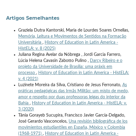
Artigos Semelhantes
Graziela Dutra Kantorski, Maria de Lourdes Soares Ornellas,
Memória, Leitura e Movimentos de Sentidos na Formação
Universitária
,
History of Education in Latin America -
HistELA: v. 8 (2025)
Juliana Regina Avelar da Nóbrega , Jordi Garcia Farrero,
Lúcia Helena Cavasin Zabotto Pulino ,
Darcy Ribeiro e o
projeto da Universidade de Brasília: uma práxis em
processo
,
History of Education in Latin America - HistELA:
v. 4 (2021)
Luzinete Moreira da Silva, Cristiano de Jesus Ferronato,
As
práticas pedagógicas das Irmãs Militão: um misto de medo,
amor e respeito por duas professoras leigas do interior da
Bahia
,
History of Education in Latin America - HistELA: v.
3 (2020)
Tânia Gorayeb Sucupira, Francisco Javier García-Delgado,
José Gerardo Vasconcelos,
Una revisión bibliográfica de los
movimientos estudiantiles en España, México y Colombia
(1968-1971)
,
History of Education in Latin America -