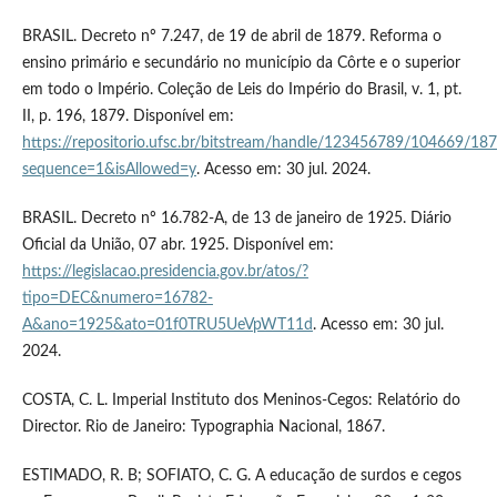
BRASIL. Decreto nº 7.247, de 19 de abril de 1879. Reforma o
ensino primário e secundário no município da Côrte e o superior
em todo o Império. Coleção de Leis do Império do Brasil, v. 1, pt.
II, p. 196, 1879. Disponível em:
https://repositorio.ufsc.br/bitstream/handle/123456789/104669
sequence=1&isAllowed=y
. Acesso em: 30 jul. 2024.
BRASIL. Decreto nº 16.782-A, de 13 de janeiro de 1925. Diário
Oficial da União, 07 abr. 1925. Disponível em:
https://legislacao.presidencia.gov.br/atos/?
tipo=DEC&numero=16782-
A&ano=1925&ato=01f0TRU5UeVpWT11d
. Acesso em: 30 jul.
2024.
COSTA, C. L. Imperial Instituto dos Meninos-Cegos: Relatório do
Director. Rio de Janeiro: Typographia Nacional, 1867.
ESTIMADO, R. B; SOFIATO, C. G. A educação de surdos e cegos