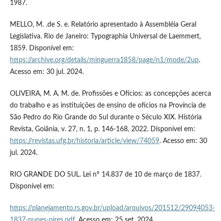
1987.
MELLO, M. .de S. e. Relatório apresentado à Assembléia Geral
Legislativa. Rio de Janeiro: Typographia Universal de Laemmert,
1859. Disponível em:
https://archive.org/details/minguerra1858/page/n1/mode/2up
.
Acesso em: 30 jul. 2024.
OLIVEIRA, M. A. M. de. Profissões e Ofícios: as concepções acerca
do trabalho e as instituições de ensino de ofícios na Província de
São Pedro do Rio Grande do Sul durante o Século XIX. História
Revista, Goiânia, v. 27, n. 1, p. 146-168, 2022. Disponível em:
https://revistas.ufg.br/historia/article/view/74059
. Acesso em: 30
jul. 2024.
RIO GRANDE DO SUL. Lei nº 14.837 de 10 de março de 1837.
Disponível em:
https://planejamento.rs.gov.br/upload/arquivos/201512/29094053-
1837-nunes-pires.pdf
. Acesso em: 25 set. 2024.