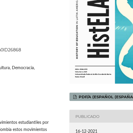
4n0ID26868
ultura, Democracia,
PDF/A (ESPAÑOL (ESPAÑA
PUBLICADO
vimientos estudiantiles por
olombia estos movimientos
16-12-2021