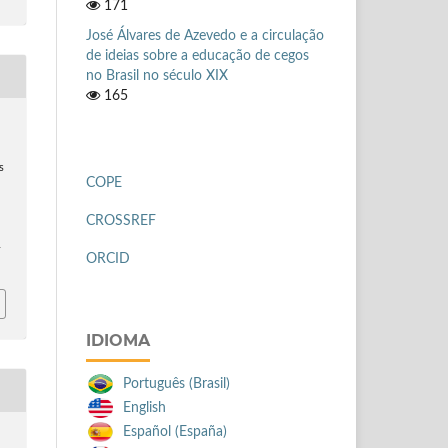
171
José Álvares de Azevedo e a circulação
de ideias sobre a educação de cegos
no Brasil no século XIX
165
.
s
COPE
CROSSREF
-
ORCID
IDIOMA
Português (Brasil)
English
Español (España)