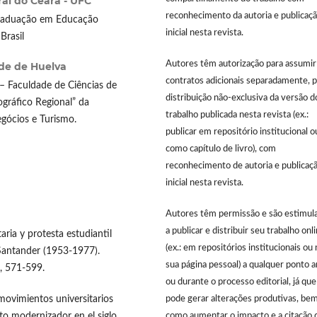
al do Ceará - UFC
reconhecimento da autoria e publicaç
Graduação em Educação
inicial nesta revista.
Brasil
Autores têm autorização para assumir
de de Huelva
contratos adicionais separadamente, p
– Faculdade de Ciências de
distribuição não-exclusiva da versão d
ográfico Regional” da
trabalho publicada nesta revista (ex.:
gócios e Turismo.
publicar em repositório institucional o
como capítulo de livro), com
reconhecimento de autoria e publicaç
inicial nesta revista.
Autores têm permissão e são estimul
a publicar e distribuir seu trabalho onl
ria y protesta estudiantil
(ex.: em repositórios institucionais ou 
 Santander (1953-1977).
sua página pessoal) a qualquer ponto 
), 571-599.
ou durante o processo editorial, já que
movimientos universitarios
pode gerar alterações produtivas, be
to modernizador en el siglo
como aumentar o impacto e a citação 