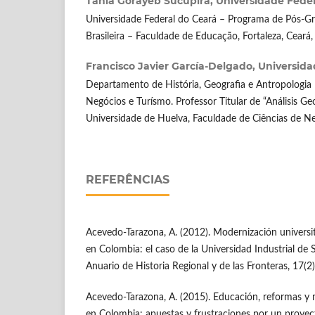
Tânia Gorayeb Sucupira,
Universidade Feder
Universidade Federal do Ceará – Programa de Pós-
Brasileira – Faculdade de Educação, Fortaleza, Ceará, 
Francisco Javier García-Delgado,
Universida
Departamento de História, Geografia e Antropologia 
Negócios e Turísmo. Professor Titular de “Análisis Ge
Universidade de Huelva, Faculdade de Ciências de Ne
REFERÊNCIAS
Acevedo-Tarazona, A. (2012). Modernización universita
en Colombia: el caso de la Universidad Industrial de
Anuario de Historia Regional y de las Fronteras, 17(2
Acevedo-Tarazona, A. (2015). Educación, reformas y 
en Colombia: apuestas y frustraciones por un proyec