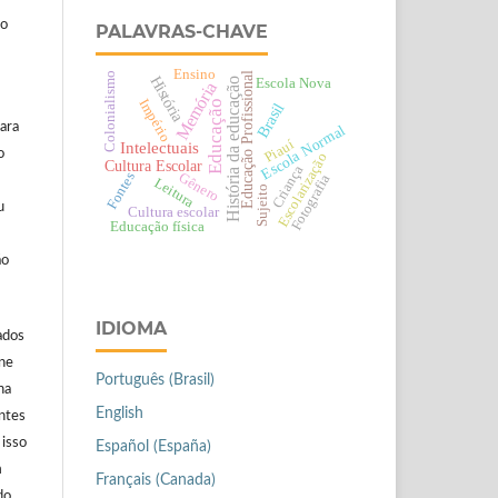
ão
PALAVRAS-CHAVE
Ensino
Colonialismo
Educação Profissional
História
Escola Nova
História da educação
Memória
Império
Educação
Brasil
ara
Escola Normal
Piauí
Intelectuais
o
Escolarização
Cultura Escolar
Criança
Fontes
Gênero
Fotografia
Leitura
Sujeito
u
Cultura escolar
Educação física
ão
IDIOMA
ados
ine
Português (Brasil)
na
English
antes
 isso
Español (España)
m
Français (Canada)
do