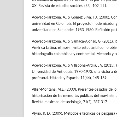
XX. Revista de estudios sociales, (53), 102-111.
Acevedo-Tarazona, A., & Gómez Silva, F.J. (2000). Conf
universidad en Colombia. El proyecto modernizador y
universitario en Santander, 1953-1980. Reflexión polít
Acevedo-Tarazona, A., & Samacá-Alonso, G. (2011). R
América Latina: el movimiento estudiantil como objet
historiografía colombiana y continental. Memoria y s
Acevedo-Tarazona, A., & Villabona-Ardila, J.V. (2015).
Universidad de Antioquía, 1970-1973: una victoria de
profesoral. Historia y Espacio, 11(44), 145-169.
Allier-Montana, M.E. (2009). Presentes-pasados del 
historización de las memorias públicas del movimient
Revista mexicana de sociología, 71(2), 287-317.
Alyrio, R. D. (2009). Métodos e técnicas de pesquisa