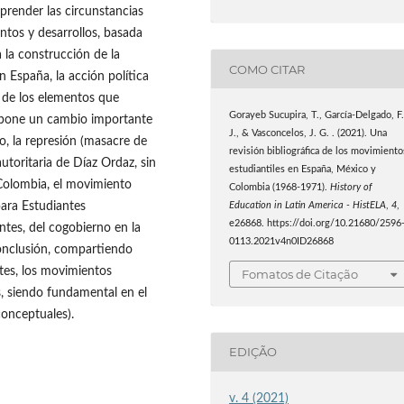
prender las circunstancias
entos y desarrollos, basada
 la construcción de la
COMO CITAR
n España, la acción política
o de los elementos que
Gorayeb Sucupira, T., García-Delgado, F
supone un cambio importante
J., & Vasconcelos, J. G. . (2021). Una
o, la represión (masacre de
revisión bibliográfica de los movimiento
autoritaria de Díaz Ordaz, sin
estudiantiles en España, México y
 Colombia, el movimiento
Colombia (1968-1971).
History of
ara Estudiantes
Education in Latin America - HistELA
,
4
,
e26868. https://doi.org/10.21680/2596
tes, del cogobierno en la
0113.2021v4n0ID26868
onclusión, compartiendo
ntes, los movimientos
Fomatos de Citação
s, siendo fundamental en el
conceptuales).
EDIÇÃO
v. 4 (2021)