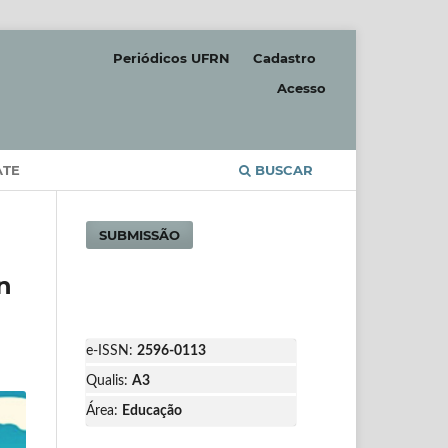
Periódicos UFRN
Cadastro
Acesso
ATE
BUSCAR
SUBMISSÃO
n
e-ISSN:
2596-0113
Qualis:
A3
Área:
Educação