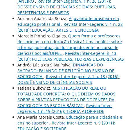
JANEIRO
,
Revista Inter-Legere: v. 1 n. 20 (2017):
DOSSIÊ ENSINO DE CIÊNCIAS SOCIAIS: RUPTURAS,
RESISTÊNCIAS E DESAFIOS
Adriana Aparecida Souza,
A juventude brasileira e a
educação profissional
,
Revista Inter-Legere: v. 1 n. 23
(2018): EDUCAÇÃO, ARTES E TECNOLOGIA
Marcelo Pinheiro Cigales,
Quem forma o professores
de sociologia da educação básica? Uma análise sobre
a formação e atuação do corpo docente no curso de
Ciências Sociais/UFPEL
,
Revista Inter-Legere: n. 13
(2013): POLÍTICAS PÚBLICAS, TEORIAS E EXPERIÊNCIAS
Andréa Lúcia da Silva Paiva,
DINÂMICAS DO
SAGRADO: FALANDO DE RELIGIÃO NO ENSINO DE
SOCIOLOGIA
,
Revista Inter-Legere: v. 1 n. 18 (2016):
DOSSIÊ ENSINO DE CIÊNCIAS SOCIAIS
Tatiana Bukowitz,
MISTIFICAÇÃO DO REAL OU
TOTALIDADE CONCRETA: O QUE DIZEM OS DADOS
SOBRE A PRÁTICA PEDAGÓGICA DE DOCENTES DA
SOCIOLOGIA DA ESCOLA BÁSICA?
,
Revista Inter-
Legere: v. 1 n. 19 (2016): TEORIA ATOR-REDE
Ana Maria Morais Costa,
Educação para a cidadania e
ensino superior
,
Revista Inter-Legere: n. 9 (2011):
EDUCAÇÃO E SOCIEDADE