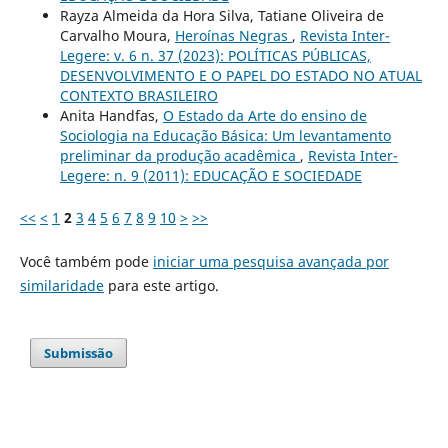
Rayza Almeida da Hora Silva, Tatiane Oliveira de
Carvalho Moura,
Heroínas Negras
,
Revista Inter-
Legere: v. 6 n. 37 (2023): POLÍTICAS PÚBLICAS,
DESENVOLVIMENTO E O PAPEL DO ESTADO NO ATUAL
CONTEXTO BRASILEIRO
Anita Handfas,
O Estado da Arte do ensino de
Sociologia na Educação Básica: Um levantamento
preliminar da produção acadêmica
,
Revista Inter-
Legere: n. 9 (2011): EDUCAÇÃO E SOCIEDADE
<<
<
1
2
3
4
5
6
7
8
9
10
>
>>
Você também pode
iniciar uma pesquisa avançada por
similaridade
para este artigo.
Submissão