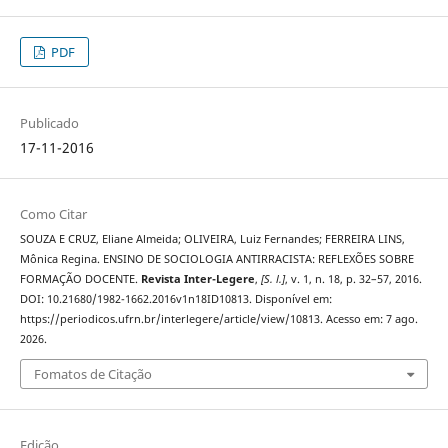
PDF
Publicado
17-11-2016
Como Citar
SOUZA E CRUZ, Eliane Almeida; OLIVEIRA, Luiz Fernandes; FERREIRA LINS,
Mônica Regina. ENSINO DE SOCIOLOGIA ANTIRRACISTA: REFLEXÕES SOBRE
FORMAÇÃO DOCENTE.
Revista Inter-Legere
,
[S. l.]
, v. 1, n. 18, p. 32–57, 2016.
DOI: 10.21680/1982-1662.2016v1n18ID10813. Disponível em:
https://periodicos.ufrn.br/interlegere/article/view/10813. Acesso em: 7 ago.
2026.
Fomatos de Citação
Edição