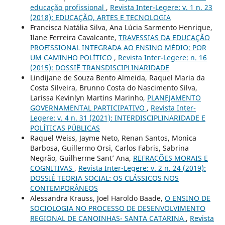
educação profissional
,
Revista Inter-Legere: v. 1 n. 23
(2018): EDUCAÇÃO, ARTES E TECNOLOGIA
Francisca Natália Silva, Ana Lúcia Sarmento Henrique,
Ilane Ferreira Cavalcante,
TRAVESSIAS DA EDUCAÇÃO
PROFISSIONAL INTEGRADA AO ENSINO MÉDIO: POR
UM CAMINHO POLÍTICO
,
Revista Inter-Legere: n. 16
(2015): DOSSIÊ TRANSDISCIPLINARIDADE
Lindijane de Souza Bento Almeida, Raquel Maria da
Costa Silveira, Brunno Costa do Nascimento Silva,
Larissa Kevinlyn Martins Marinho,
PLANEJAMENTO
GOVERNAMENTAL PARTICIPATIVO
,
Revista Inter-
Legere: v. 4 n. 31 (2021): INTERDISCIPLINARIDADE E
POLÍTICAS PÚBLICAS
Raquel Weiss, Jayme Neto, Renan Santos, Monica
Barbosa, Guillermo Orsi, Carlos Fabris, Sabrina
Negrão, Guilherme Sant’ Ana,
REFRAÇÕES MORAIS E
COGNITIVAS
,
Revista Inter-Legere: v. 2 n. 24 (2019):
DOSSIÊ TEORIA SOCIAL: OS CLÁSSICOS NOS
CONTEMPORÂNEOS
Alessandra Krauss, Joel Haroldo Baade,
O ENSINO DE
SOCIOLOGIA NO PROCESSO DE DESENVOLVIMENTO
REGIONAL DE CANOINHAS- SANTA CATARINA
,
Revista