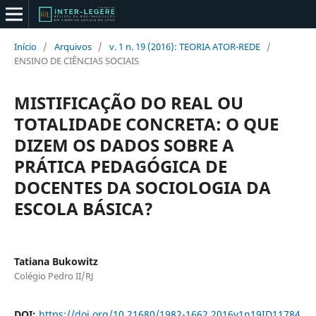
Início
/
Arquivos
/
v. 1 n. 19 (2016): TEORIA ATOR-REDE
/
ENSINO DE CIÊNCIAS SOCIAIS
MISTIFICAÇÃO DO REAL OU
TOTALIDADE CONCRETA: O QUE
DIZEM OS DADOS SOBRE A
PRÁTICA PEDAGÓGICA DE
DOCENTES DA SOCIOLOGIA DA
ESCOLA BÁSICA?
Tatiana Bukowitz
Colégio Pedro II/RJ
DOI:
https://doi.org/10.21680/1982-1662.2016v1n19ID11784