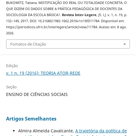
BUKOWITZ, Tatiana. MISTIFICAÇÃO DO REAL OU TOTALIDADE CONCRETA: O
QUE DIZEM OS DADOS SOBRE A PRÁTICA PEDAGÓGICA DE DOCENTES DA
SOCIOLOGIA DA ESCOLA BÁSICA?.
Revista Inter-Legere
,
[S. l.]
, v. 1, n. 19, p.
132–149, 2017. DOI: 10.21680/1982-1662.2016v1n19ID11784. Disponível em:
https://periodicos.ufrn.br/interlegere/article/view/11784. Acesso em: 8 ago.
2026.
Fomatos de Citação
Edição
v. 1 n. 19 (2016): TEORIA ATOR-REDE
Seção
ENSINO DE CIÊNCIAS SOCIAIS
Artigos Semelhantes
Almira Almeida Cavalcante,
A trajetória da política de