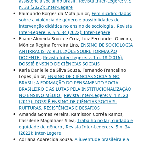
assistência social no Brasil
,
Revista Inter-Legere: v. 5
n. 33 (2022): Inter-Legere
Raimundo Borges da Mota Junior,
Feminicídio: dados
sobre a violência de gênero e possibilidades de
intervenção didática no ensino de sociologia
,
Revista
Inter-Legere: v. 5 n. 34 (2022): Inter-Legere
Eliane Almeida Souza e Cruz, Luiz Fernandes Oliveira,
Mônica Regina Ferreira Lins,
ENSINO DE SOCIOLOGIA
ANTIRRACISTA: REFLEXÕES SOBRE FORMAÇÃO
DOCENTE
,
Revista Inter-Legere: v. 1 n. 18 (2016):
DOSSIÊ ENSINO DE CIÊNCIAS SOCIAIS
Karla Danielle da Silva Souza, Fernando Francelino
Lopes Júnior,
ENSINO DE CIÊNCIAS SOCIAIS NO
BRASIL: A FORMAÇÃO DO PENSAMENTO SOCIAL
BRASILEIRO E AS LUTAS PELA INSTITUCIONALIZAÇÃO
NO ENSINO MÉDIO
,
Revista Inter-Legere: v. 1 n. 20
(2017): DOSSIÊ ENSINO DE CIÊNCIAS SOCIAIS:
RUPTURAS, RESISTÊNCIAS E DESAFIOS
Amanda Gomes Pereira, Ramisson Corrêa Ramos,
Cassilene Magalhães Silva,
Trabalho no lar, cuidado e
equidade de gênero
,
Revista Inter-Legere: v. 5 n. 34
(2022): Inter-Legere
Adriana Aparecida Souza,
A juventude brasileira e a