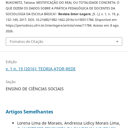
BUKOWITZ, Tatiana. MISTIFICAÇÃO DO REAL OU TOTALIDADE CONCRETA: O
QUE DIZEM OS DADOS SOBRE A PRÁTICA PEDAGÓGICA DE DOCENTES DA
SOCIOLOGIA DA ESCOLA BÁSICA?.
Revista Inter-Legere
,
[S. l.]
, v. 1, n. 19, p.
132–149, 2017. DOI: 10.21680/1982-1662.2016v1n19ID11784. Disponível em:
https://periodicos.ufrn.br/interlegere/article/view/11784. Acesso em: 8 ago.
2026.
Fomatos de Citação
Edição
v. 1 n. 19 (2016): TEORIA ATOR-REDE
Seção
ENSINO DE CIÊNCIAS SOCIAIS
Artigos Semelhantes
Lorena Lima de Moraes, Andressa Lidicy Morais Lima,