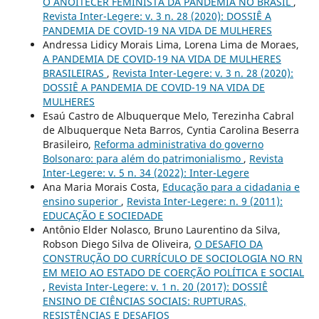
O ANOITECER FEMINISTA DA PANDEMIA NO BRASIL
,
Revista Inter-Legere: v. 3 n. 28 (2020): DOSSIÊ A
PANDEMIA DE COVID-19 NA VIDA DE MULHERES
Andressa Lidicy Morais Lima, Lorena Lima de Moraes,
A PANDEMIA DE COVID-19 NA VIDA DE MULHERES
BRASILEIRAS
,
Revista Inter-Legere: v. 3 n. 28 (2020):
DOSSIÊ A PANDEMIA DE COVID-19 NA VIDA DE
MULHERES
Esaú Castro de Albuquerque Melo, Terezinha Cabral
de Albuquerque Neta Barros, Cyntia Carolina Beserra
Brasileiro,
Reforma administrativa do governo
Bolsonaro: para além do patrimonialismo
,
Revista
Inter-Legere: v. 5 n. 34 (2022): Inter-Legere
Ana Maria Morais Costa,
Educação para a cidadania e
ensino superior
,
Revista Inter-Legere: n. 9 (2011):
EDUCAÇÃO E SOCIEDADE
Antônio Elder Nolasco, Bruno Laurentino da Silva,
Robson Diego Silva de Oliveira,
O DESAFIO DA
CONSTRUÇÃO DO CURRÍCULO DE SOCIOLOGIA NO RN
EM MEIO AO ESTADO DE COERÇÃO POLÍTICA E SOCIAL
,
Revista Inter-Legere: v. 1 n. 20 (2017): DOSSIÊ
ENSINO DE CIÊNCIAS SOCIAIS: RUPTURAS,
RESISTÊNCIAS E DESAFIOS