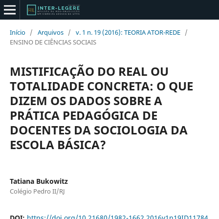
Início
/
Arquivos
/
v. 1 n. 19 (2016): TEORIA ATOR-REDE
/
ENSINO DE CIÊNCIAS SOCIAIS
MISTIFICAÇÃO DO REAL OU
TOTALIDADE CONCRETA: O QUE
DIZEM OS DADOS SOBRE A
PRÁTICA PEDAGÓGICA DE
DOCENTES DA SOCIOLOGIA DA
ESCOLA BÁSICA?
Tatiana Bukowitz
Colégio Pedro II/RJ
DOI:
https://doi.org/10.21680/1982-1662.2016v1n19ID11784