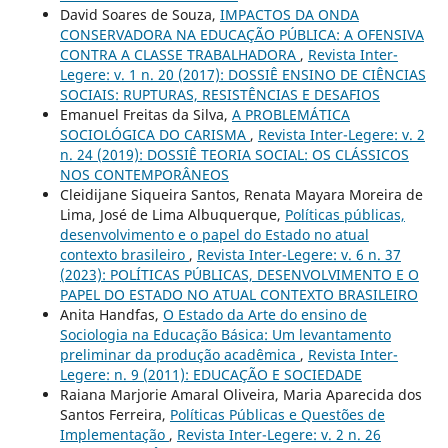
David Soares de Souza,
IMPACTOS DA ONDA
CONSERVADORA NA EDUCAÇÃO PÚBLICA: A OFENSIVA
CONTRA A CLASSE TRABALHADORA
,
Revista Inter-
Legere: v. 1 n. 20 (2017): DOSSIÊ ENSINO DE CIÊNCIAS
SOCIAIS: RUPTURAS, RESISTÊNCIAS E DESAFIOS
Emanuel Freitas da Silva,
A PROBLEMÁTICA
SOCIOLÓGICA DO CARISMA
,
Revista Inter-Legere: v. 2
n. 24 (2019): DOSSIÊ TEORIA SOCIAL: OS CLÁSSICOS
NOS CONTEMPORÂNEOS
Cleidijane Siqueira Santos, Renata Mayara Moreira de
Lima, José de Lima Albuquerque,
Políticas públicas,
desenvolvimento e o papel do Estado no atual
contexto brasileiro
,
Revista Inter-Legere: v. 6 n. 37
(2023): POLÍTICAS PÚBLICAS, DESENVOLVIMENTO E O
PAPEL DO ESTADO NO ATUAL CONTEXTO BRASILEIRO
Anita Handfas,
O Estado da Arte do ensino de
Sociologia na Educação Básica: Um levantamento
preliminar da produção acadêmica
,
Revista Inter-
Legere: n. 9 (2011): EDUCAÇÃO E SOCIEDADE
Raiana Marjorie Amaral Oliveira, Maria Aparecida dos
Santos Ferreira,
Políticas Públicas e Questões de
Implementação
,
Revista Inter-Legere: v. 2 n. 26