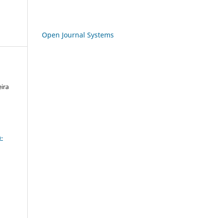
Open Journal Systems
eira
a
-