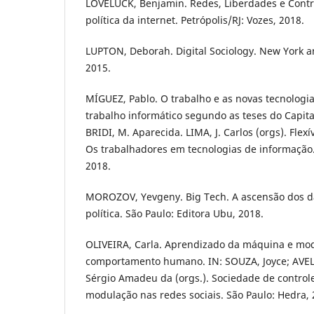
LOVELUCK, Benjamin. Redes, Liberdades e Cont
política da internet. Petrópolis/RJ: Vozes, 2018.
LUPTON, Deborah. Digital Sociology. New York 
2015.
MÍGUEZ, Pablo. O trabalho e as novas tecnolog
trabalho informático segundo as teses do Capita
BRIDI, M. Aparecida. LIMA, J. Carlos (orgs). Flexív
Os trabalhadores em tecnologias de informação.
2018.
MOROZOV, Yevgeny. Big Tech. A ascensão dos d
política. São Paulo: Editora Ubu, 2018.
OLIVEIRA, Carla. Aprendizado da máquina e mo
comportamento humano. IN: SOUZA, Joyce; AVELI
Sérgio Amadeu da (orgs.). Sociedade de control
modulação nas redes sociais. São Paulo: Hedra, 