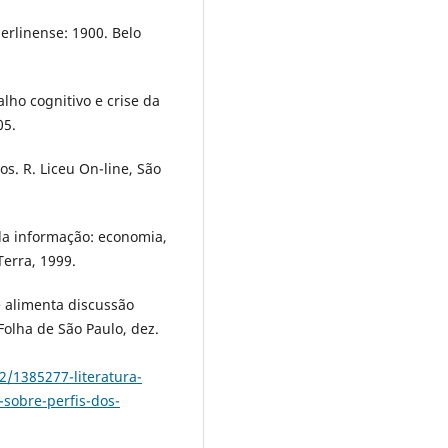
erlinense: 1900. Belo
alho cognitivo e crise da
05.
s. R. Liceu On-line, São
da informação: economia,
Terra, 1999.
e alimenta discussão
 Folha de São Paulo, dez.
2/1385277-literatura-
-sobre-perfis-dos-