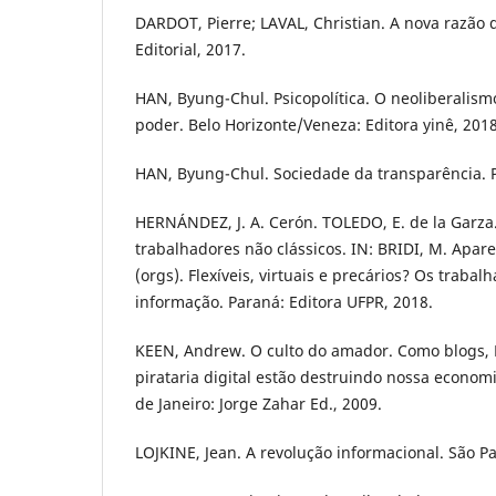
DARDOT, Pierre; LAVAL, Christian. A nova razã
Editorial, 2017.
HAN, Byung-Chul. Psicopolítica. O neoliberalism
poder. Belo Horizonte/Veneza: Editora yinê, 2018
HAN, Byung-Chul. Sociedade da transparência. Pe
HERNÁNDEZ, J. A. Cerón. TOLEDO, E. de la Garz
trabalhadores não clássicos. IN: BRIDI, M. Aparec
(orgs). Flexíveis, virtuais e precários? Os traba
informação. Paraná: Editora UFPR, 2018.
KEEN, Andrew. O culto do amador. Como blogs,
pirataria digital estão destruindo nossa economia
de Janeiro: Jorge Zahar Ed., 2009.
LOJKINE, Jean. A revolução informacional. São Pa