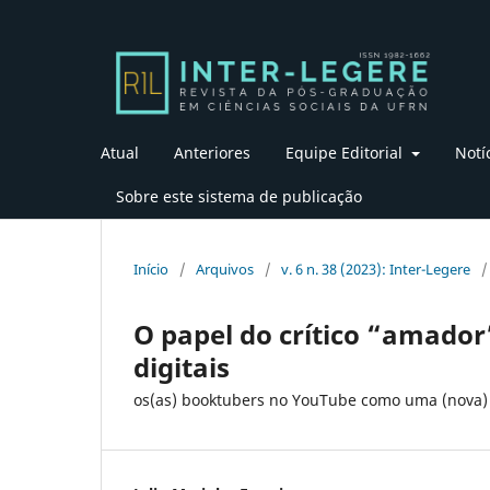
Atual
Anteriores
Equipe Editorial
Notí
Sobre este sistema de publicação
Início
/
Arquivos
/
v. 6 n. 38 (2023): Inter-Legere
/
O papel do crítico “amador”
digitais
os(as) booktubers no YouTube como uma (nova)