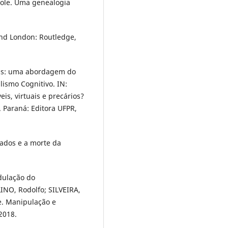
role. Uma genealogia
and London: Routledge,
ias: uma abordagem do
lismo Cognitivo. IN:
eis, virtuais e precários?
 Paraná: Editora UFPR,
ados e a morte da
dulação do
NO, Rodolfo; SILVEIRA,
e. Manipulação e
2018.