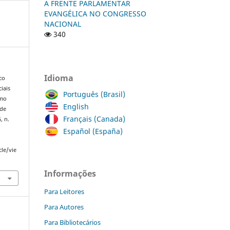
A FRENTE PARLAMENTAR
EVANGÉLICA NO CONGRESSO
NACIONAL
340
Idioma
co
iais
Português (Brasil)
omo
English
 de
Français (Canada)
6, n.
Español (España)
cle/vie
Informações
Para Leitores
Para Autores
Para Bibliotecários