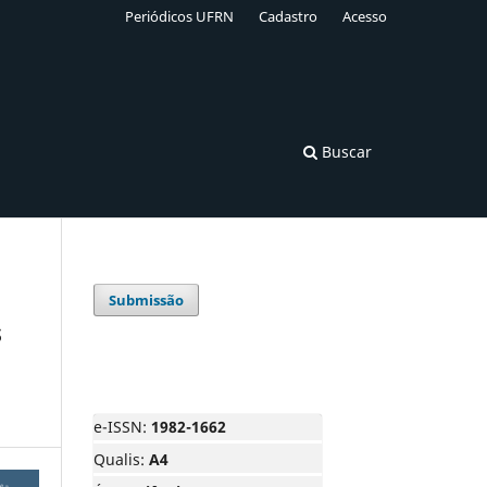
Periódicos UFRN
Cadastro
Acesso
Buscar
Submissão
s
e-ISSN:
1982-1662
Qualis:
A4