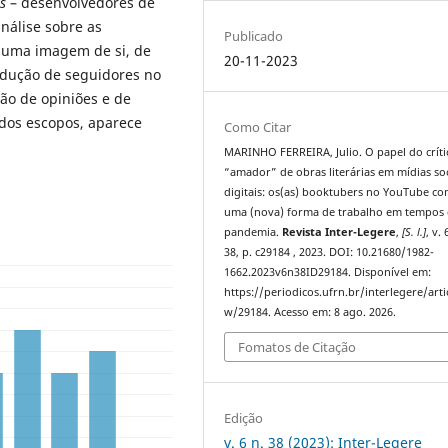
s
– desenvolvedores de
análise sobre as
Publicado
e uma imagem de si, de
20-11-2023
dução de seguidores no
ção de opiniões e de
ados escopos, aparece
Como Citar
MARINHO FERREIRA, Julio. O papel do críti
“amador” de obras literárias em mídias soc
digitais: os(as) booktubers no YouTube c
uma (nova) forma de trabalho em tempos
pandemia.
Revista Inter-Legere
,
[S. l.]
, v. 
38, p. c29184 , 2023. DOI: 10.21680/1982-
1662.2023v6n38ID29184. Disponível em:
https://periodicos.ufrn.br/interlegere/arti
w/29184. Acesso em: 8 ago. 2026.
Fomatos de Citação
Edição
v. 6 n. 38 (2023): Inter-Legere