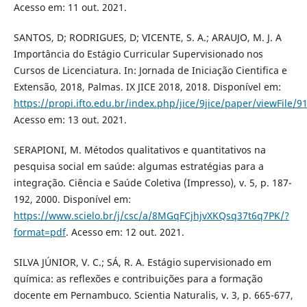
Acesso em: 11 out. 2021.
SANTOS, D; RODRIGUES, D; VICENTE, S. A.; ARAUJO, M. J. A
Importância do Estágio Curricular Supervisionado nos
Cursos de Licenciatura. In: Jornada de Iniciação Cientifica e
Extensão, 2018, Palmas. IX JICE 2018, 2018. Disponível em:
https://propi.ifto.edu.br/index.php/jice/9jice/paper/viewFile/
Acesso em: 13 out. 2021.
SERAPIONI, M. Métodos qualitativos e quantitativos na
pesquisa social em saúde: algumas estratégias para a
integração. Ciência e Saúde Coletiva (Impresso), v. 5, p. 187-
192, 2000. Disponível em:
https://www.scielo.br/j/csc/a/8MGqFCjhjvXKQsq37t6q7PK/?
format=pdf
. Acesso em: 12 out. 2021.
SILVA JÚNIOR, V. C.; SÁ, R. A. Estágio supervisionado em
química: as reflexões e contribuições para a formação
docente em Pernambuco. Scientia Naturalis, v. 3, p. 665-677,