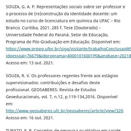
SOUZA, G. A. P. Representações sociais sobre ser professor e
o processo de (re)construção da identidade docente: um
estudo no curso de licenciatura em química da UFAC – Rio
Branco. Curitiba, 2021. 285 f. Tese (Doutorado) –
Universidade Federal do Paraná. Setor de Educação,
Programa de Pós-Graduação em Educação. Disponível em:
https://www.prppg.ufpr.br/siga/visitante/trabalhoConclusaoW
idpessoal=76679&idprograma=40001016001P0&anobase=2021&
Acesso em: 13 out. 2021.
SOUZA, R. V. Os professores regentes frente aos estágios
supervisionados: contribuições e desafios deste
profissional. GEOSABERES: Revista de Estudos
Geoeducacionais, vol. 7, n.12, p.119-134,2016. Disponível
em:
http://www.geosaberes.ufc.br/geosaberes/article/view/320
.
Acesso em: 16 out. 2021.
TURATO, E. R. Conceitos de pesquisa qualitativa em saúde