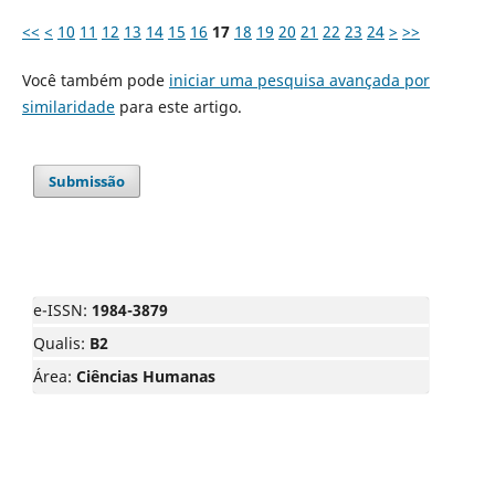
<<
<
10
11
12
13
14
15
16
17
18
19
20
21
22
23
24
>
>>
Você também pode
iniciar uma pesquisa avançada por
similaridade
para este artigo.
Submissão
e-ISSN:
1984-3879
Qualis:
B2
Área:
Ciências Humanas