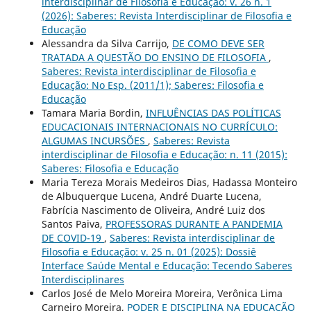
interdisciplinar de Filosofia e Educação: v. 26 n. 1
(2026): Saberes: Revista Interdisciplinar de Filosofia e
Educação
Alessandra da Silva Carrijo,
DE COMO DEVE SER
TRATADA A QUESTÃO DO ENSINO DE FILOSOFIA
,
Saberes: Revista interdisciplinar de Filosofia e
Educação: No Esp. (2011/1); Saberes: Filosofia e
Educação
Tamara Maria Bordin,
INFLUÊNCIAS DAS POLÍTICAS
EDUCACIONAIS INTERNACIONAIS NO CURRÍCULO:
ALGUMAS INCURSÕES
,
Saberes: Revista
interdisciplinar de Filosofia e Educação: n. 11 (2015):
Saberes: Filosofia e Educação
Maria Tereza Morais Medeiros Dias, Hadassa Monteiro
de Albuquerque Lucena, André Duarte Lucena,
Fabrícia Nascimento de Oliveira, André Luiz dos
Santos Paiva,
PROFESSORAS DURANTE A PANDEMIA
DE COVID-19
,
Saberes: Revista interdisciplinar de
Filosofia e Educação: v. 25 n. 01 (2025): Dossiê
Interface Saúde Mental e Educação: Tecendo Saberes
Interdisciplinares
Carlos José de Melo Moreira Moreira, Verônica Lima
Carneiro Moreira,
PODER E DISCIPLINA NA EDUCAÇÃO