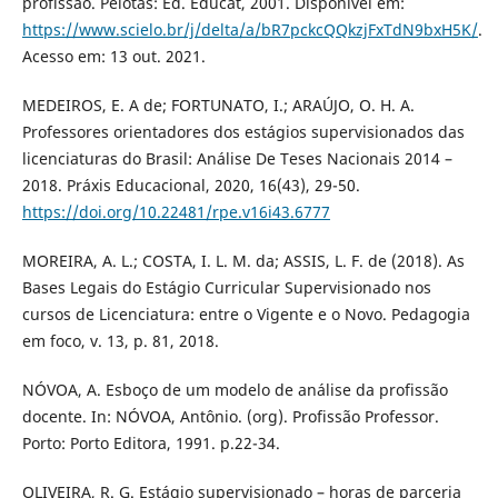
profissão. Pelotas: Ed. Educat, 2001. Disponível em:
https://www.scielo.br/j/delta/a/bR7pckcQQkzjFxTdN9bxH5K/
.
Acesso em: 13 out. 2021.
MEDEIROS, E. A de; FORTUNATO, I.; ARAÚJO, O. H. A.
Professores orientadores dos estágios supervisionados das
licenciaturas do Brasil: Análise De Teses Nacionais 2014 –
2018. Práxis Educacional, 2020, 16(43), 29-50.
https://doi.org/10.22481/rpe.v16i43.6777
MOREIRA, A. L.; COSTA, I. L. M. da; ASSIS, L. F. de (2018). As
Bases Legais do Estágio Curricular Supervisionado nos
cursos de Licenciatura: entre o Vigente e o Novo. Pedagogia
em foco, v. 13, p. 81, 2018.
NÓVOA, A. Esboço de um modelo de análise da profissão
docente. In: NÓVOA, Antônio. (org). Profissão Professor.
Porto: Porto Editora, 1991. p.22-34.
OLIVEIRA, R. G. Estágio supervisionado – horas de parceria