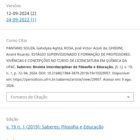
Versões
12-09-2024 (2)
24-09-2022 (1)
Como Citar
PANTANO SOUZA, Gahelyka Aghta; ROSA, José Víctor Acioli da; GHIDINI,
André Ricardo. ESTÁGIO SUPERVISIONADO E FORMAÇÃO DE PROFESSORES:
VIVÊNCIAS E CONCEPÇÕES NO CURSO DE LICENCIATURA EM QUÍMICA DA
UFAC.
Saberes: Revista interdisciplinar de Filosofia e Educação
,
[S. l.]
, v. 19,
n. 1, p. 72–94, 2024. DOI: 10.21680/1984-3879.2019v19n1ID29957. Disponível
em: https://periodicos.ufrn.br/saberes/article/view/29957. Acesso em: 9 ago.
2026.
Fomatos de Citação
Edição
v. 19 n. 1 (2019): Saberes: Filosofia e Educação