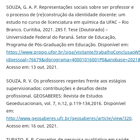
SOUZA, G. A. P. Representações sociais sobre ser professor e
o processo de (re)construção da identidade docente: um
estudo no curso de licenciatura em química da UFAC – Rio
Branco. Curitiba, 2021. 285 f. Tese (Doutorado) –
Universidade Federal do Paraná. Setor de Educação,
Programa de Pós-Graduação em Educação. Disponível em:
https://www.prppg.ufpr.br/siga/visitante/trabalhoConclusaoW
idpessoal=76679&idprograma=40001016001P0&anobase=2021&
Acesso em: 13 out. 2021.
SOUZA, R. V. Os professores regentes frente aos estágios
supervisionados: contribuições e desafios deste
profissional. GEOSABERES: Revista de Estudos
Geoeducacionais, vol. 7, n.12, p.119-134,2016. Disponível
em:
http://www.geosaberes.ufc.br/geosaberes/article/view/320
.
Acesso em: 16 out. 2021.
TURATO, E. R. Conceitos de pesquisa qualitativa em saúde