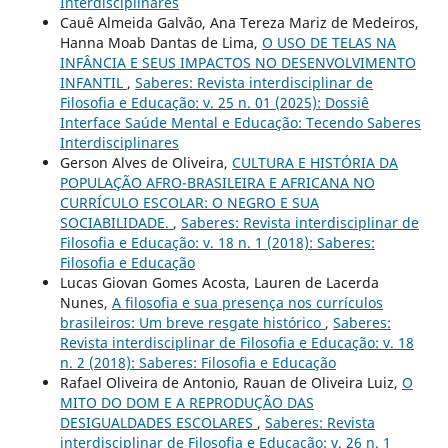
Interdisciplinares
Cauê Almeida Galvão, Ana Tereza Mariz de Medeiros,
Hanna Moab Dantas de Lima,
O USO DE TELAS NA
INFÂNCIA E SEUS IMPACTOS NO DESENVOLVIMENTO
INFANTIL
,
Saberes: Revista interdisciplinar de
Filosofia e Educação: v. 25 n. 01 (2025): Dossiê
Interface Saúde Mental e Educação: Tecendo Saberes
Interdisciplinares
Gerson Alves de Oliveira,
CULTURA E HISTÓRIA DA
POPULAÇÃO AFRO-BRASILEIRA E AFRICANA NO
CURRÍCULO ESCOLAR: O NEGRO E SUA
SOCIABILIDADE.
,
Saberes: Revista interdisciplinar de
Filosofia e Educação: v. 18 n. 1 (2018): Saberes:
Filosofia e Educação
Lucas Giovan Gomes Acosta, Lauren de Lacerda
Nunes,
A filosofia e sua presença nos currículos
brasileiros: Um breve resgate histórico
,
Saberes:
Revista interdisciplinar de Filosofia e Educação: v. 18
n. 2 (2018): Saberes: Filosofia e Educação
Rafael Oliveira de Antonio, Rauan de Oliveira Luiz,
O
MITO DO DOM E A REPRODUÇÃO DAS
DESIGUALDADES ESCOLARES
,
Saberes: Revista
interdisciplinar de Filosofia e Educação: v. 26 n. 1