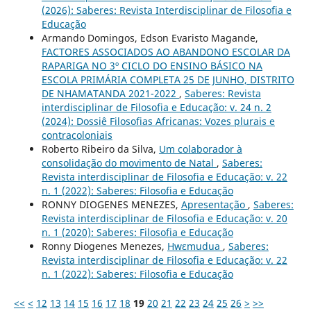
(2026): Saberes: Revista Interdisciplinar de Filosofia e
Educação
Armando Domingos, Edson Evaristo Magande,
FACTORES ASSOCIADOS AO ABANDONO ESCOLAR DA
RAPARIGA NO 3º CICLO DO ENSINO BÁSICO NA
ESCOLA PRIMÁRIA COMPLETA 25 DE JUNHO, DISTRITO
DE NHAMATANDA 2021-2022
,
Saberes: Revista
interdisciplinar de Filosofia e Educação: v. 24 n. 2
(2024): Dossiê Filosofias Africanas: Vozes plurais e
contracoloniais
Roberto Ribeiro da Silva,
Um colaborador à
consolidação do movimento de Natal
,
Saberes:
Revista interdisciplinar de Filosofia e Educação: v. 22
n. 1 (2022): Saberes: Filosofia e Educação
RONNY DIOGENES MENEZES,
Apresentação
,
Saberes:
Revista interdisciplinar de Filosofia e Educação: v. 20
n. 1 (2020): Saberes: Filosofia e Educação
Ronny Diogenes Menezes,
Hwɛmudua
,
Saberes:
Revista interdisciplinar de Filosofia e Educação: v. 22
n. 1 (2022): Saberes: Filosofia e Educação
<<
<
12
13
14
15
16
17
18
19
20
21
22
23
24
25
26
>
>>