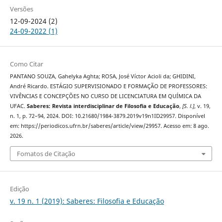
Versões
12-09-2024 (2)
24-09-2022 (1)
Como Citar
PANTANO SOUZA, Gahelyka Aghta; ROSA, José Víctor Acioli da; GHIDINI,
André Ricardo. ESTÁGIO SUPERVISIONADO E FORMAÇÃO DE PROFESSORES:
VIVÊNCIAS E CONCEPÇÕES NO CURSO DE LICENCIATURA EM QUÍMICA DA
UFAC.
Saberes: Revista interdisciplinar de Filosofia e Educação
,
[S. l.]
, v. 19,
n. 1, p. 72–94, 2024. DOI: 10.21680/1984-3879.2019v19n1ID29957. Disponível
em: https://periodicos.ufrn.br/saberes/article/view/29957. Acesso em: 8 ago.
2026.
Fomatos de Citação
Edição
v. 19 n. 1 (2019): Saberes: Filosofia e Educação