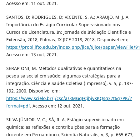
Acesso em: 11 out. 2021.
SANTOS, D; RODRIGUES, D; VICENTE, S. A.; ARAUJO, M. J. A
Importância do Estágio Curricular Supervisionado nos
Cursos de Licenciatura. In: Jornada de Iniciação Cientifica e
Extensão, 2018, Palmas. IX JICE 2018, 2018. Disponível em:
https://propi.ifto.edu.br/index.php/jice/9jice/paper/viewFile/
Acesso em: 13 out. 2021.
SERAPIONI, M. Métodos qualitativos e quantitativos na
pesquisa social em saúde: algumas estratégias para a
integração. Ciência e Saúde Coletiva (Impresso), v. 5, p. 187-
192, 2000. Disponível em:
https://www.scielo.br/j/csc/a/8MGqFCjhjvXKQsq37t6q7PK/?
format=pdf
. Acesso em: 12 out. 2021.
SILVA JÚNIOR, V. C.; SÁ, R. A. Estágio supervisionado em
química: as reflexões e contribuições para a formação
docente em Pernambuco. Scientia Naturalis, v. 3, p. 665-677,