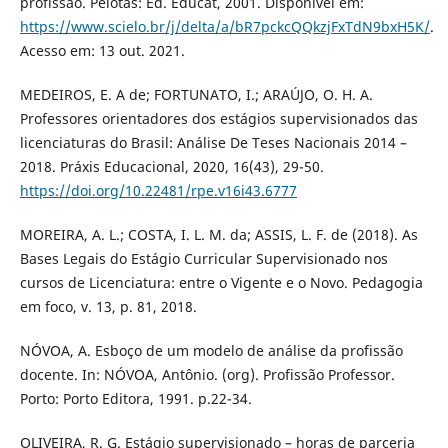
profissão. Pelotas: Ed. Educat, 2001. Disponível em:
https://www.scielo.br/j/delta/a/bR7pckcQQkzjFxTdN9bxH5K/
.
Acesso em: 13 out. 2021.
MEDEIROS, E. A de; FORTUNATO, I.; ARAÚJO, O. H. A.
Professores orientadores dos estágios supervisionados das
licenciaturas do Brasil: Análise De Teses Nacionais 2014 –
2018. Práxis Educacional, 2020, 16(43), 29-50.
https://doi.org/10.22481/rpe.v16i43.6777
MOREIRA, A. L.; COSTA, I. L. M. da; ASSIS, L. F. de (2018). As
Bases Legais do Estágio Curricular Supervisionado nos
cursos de Licenciatura: entre o Vigente e o Novo. Pedagogia
em foco, v. 13, p. 81, 2018.
NÓVOA, A. Esboço de um modelo de análise da profissão
docente. In: NÓVOA, Antônio. (org). Profissão Professor.
Porto: Porto Editora, 1991. p.22-34.
OLIVEIRA, R. G. Estágio supervisionado – horas de parceria