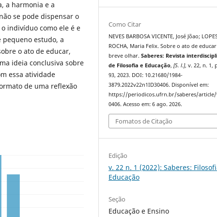
a, a harmonia e a
não se pode dispensar o
Como Citar
o indivíduo como ele é e
NEVES BARBOSA VICENTE, José Jõao; LOPE
te pequeno estudo, a
ROCHA, Maria Felix. Sobre o ato de educa
obre o ato de educar,
breve olhar.
Saberes: Revista interdiscipl
ma ideia conclusiva sobre
de Filosofia e Educação
,
[S. l.]
, v. 22, n. 1, 
om essa atividade
93, 2023. DOI: 10.21680/1984-
ormato de uma reflexão
3879.2022v22n1ID30406. Disponível em:
https://periodicos.ufrn.br/saberes/article
0406. Acesso em: 6 ago. 2026.
Fomatos de Citação
Edição
v. 22 n. 1 (2022): Saberes: Filosof
Educação
Seção
Educação e Ensino