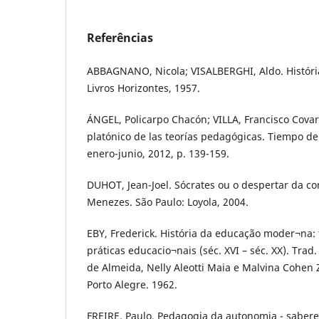
Referências
ABBAGNANO, Nicola; VISALBERGHI, Aldo. Históri
Livros Horizontes, 1957.
ÁNGEL, Policarpo Chacón; VILLA, Francisco Covarr
platónico de las teorías pedagógicas. Tiempo de 
enero-junio, 2012, p. 139-159.
DUHOT, Jean-Joel. Sócrates ou o despertar da co
Menezes. São Paulo: Loyola, 2004.
EBY, Frederick. História da educação moder¬na: 
práticas educacio¬nais (séc. XVI – séc. XX). Tra
de Almeida, Nelly Aleotti Maia e Malvina Cohen 
Porto Alegre. 1962.
FREIRE, Paulo. Pedagogia da autonomia - sabere