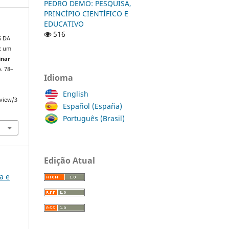
PEDRO DEMO: PESQUISA,
PRINCÍPIO CIENTÍFICO E
EDUCATIVO
516
S DA
r: um
inar
p. 78–
Idioma
English
/view/3
Español (España)
Português (Brasil)
Edição Atual
ia e