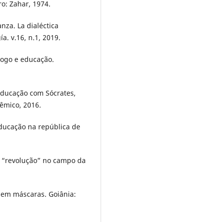
ro: Zahar, 1974.
nza. La dialéctica
a. v.16, n.1, 2019.
logo e educação.
educação com Sócrates,
êmico, 2016.
ducação na república de
a “revolução” no campo da
 sem máscaras. Goiânia: