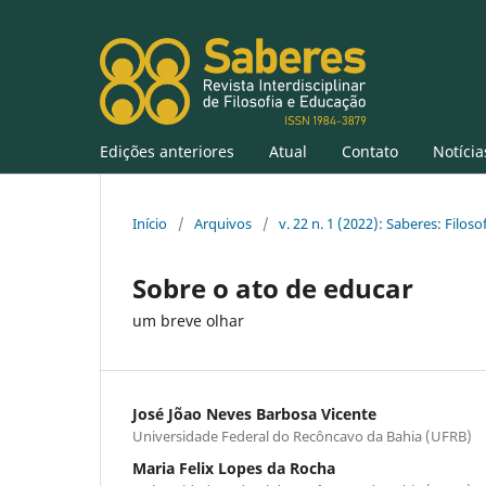
Edições anteriores
Atual
Contato
Notícia
Início
/
Arquivos
/
v. 22 n. 1 (2022): Saberes: Filos
Sobre o ato de educar
um breve olhar
José Jõao Neves Barbosa Vicente
Universidade Federal do Recôncavo da Bahia (UFRB)
Maria Felix Lopes da Rocha