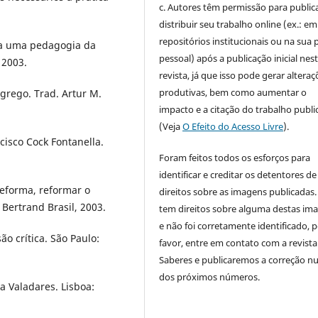
c. Autores têm permissão para publica
distribuir seu trabalho online (ex.: em
repositórios institucionais ou na sua 
ra uma pedagogia da
pessoal) após a publicação inicial nes
 2003.
revista, já que isso pode gerar alteraç
produtivas, bem como aumentar o
grego. Trad. Artur M.
impacto e a citação do trabalho publ
(Veja
O Efeito do Acesso Livre
).
isco Cock Fontanella.
Foram feitos todos os esforços para
identificar e creditar os detentores de
eforma, reformar o
direitos sobre as imagens publicadas.
 Bertrand Brasil, 2003.
tem direitos sobre alguma destas im
e não foi corretamente identificado, 
ão crítica. São Paulo:
favor, entre em contato com a revista
Saberes e publicaremos a correção 
dos próximos números.
a Valadares. Lisboa: