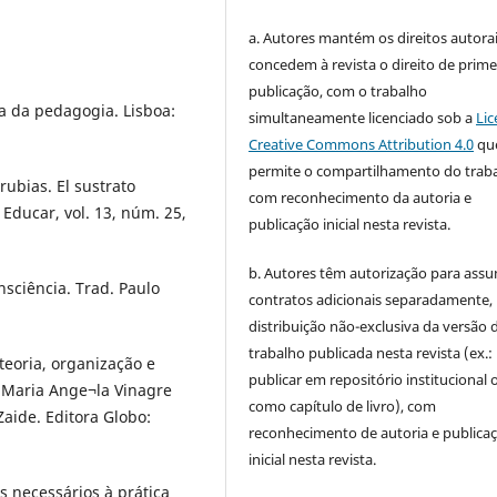
a. Autores mantém os direitos autorai
concedem à revista o direito de prime
publicação, com o trabalho
a da pedagogia. Lisboa:
simultaneamente licenciado sob a
Lic
Creative Commons Attribution 4.0
qu
permite o compartilhamento do trab
ubias. El sustrato
com reconhecimento da autoria e
Educar, vol. 13, núm. 25,
publicação inicial nesta revista.
b. Autores têm autorização para assu
nsciência. Trad. Paulo
contratos adicionais separadamente,
distribuição não-exclusiva da versão 
trabalho publicada nesta revista (ex.:
teoria, organização e
publicar em repositório institucional 
d. Maria Ange¬la Vinagre
como capítulo de livro), com
Zaide. Editora Globo:
reconhecimento de autoria e publica
inicial nesta revista.
s necessários à prática