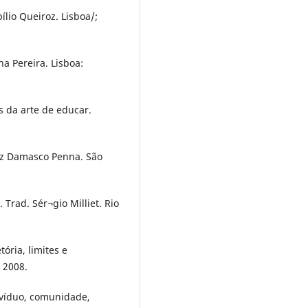
ílio Queiroz. Lisboa/;
a Pereira. Lisboa:
s da arte de educar.
uiz Damasco Penna. São
Trad. Sér¬gio Milliet. Rio
ória, limites e
 2008.
divíduo, comunidade,