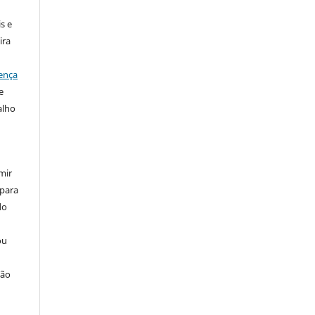
s e
ira
ença
e
alho
mir
 para
do
ou
ção