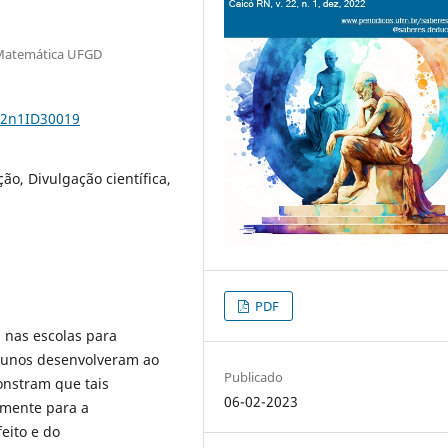
 Matemática UFGD
22n1ID30019
ção, Divulgação científica,
PDF
a nas escolas para
lunos desenvolveram ao
Publicado
onstram que tais
06-02-2023
omente para a
feito e do