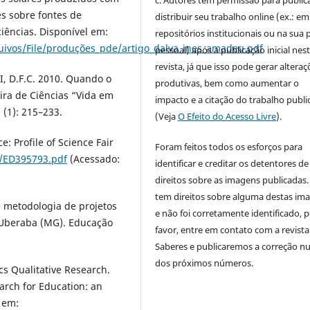
es sobre fontes de
distribuir seu trabalho online (ex.: em
iências. Disponível em:
repositórios institucionais ou na sua 
quivos/File/produções_pde/artigo_dalva_ines_amadeu.pdf
pessoal) após a publicação inicial nes
revista, já que isso pode gerar alteraç
, D.F.C. 2010. Quando o
produtivas, bem como aumentar o
eira de Ciências “Vida em
impacto e a citação do trabalho publ
 (1): 215–233.
(Veja
O Efeito do Acesso Livre
).
e: Profile of Science Fair
Foram feitos todos os esforços para
S/ED395793.pdf
(Acessado:
identificar e creditar os detentores de
direitos sobre as imagens publicadas.
tem direitos sobre alguma destas im
 metodologia de projetos
e não foi corretamente identificado, 
 Uberaba (MG). Educação
favor, entre em contato com a revista
Saberes e publicaremos a correção 
dos próximos números.
cs Qualitative Research.
arch for Education: an
 em: