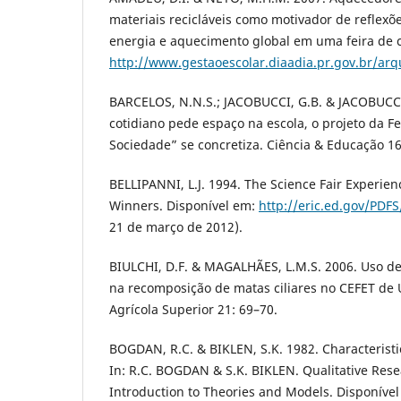
materiais recicláveis como motivador de reflexõ
energia e aquecimento global em uma feira de c
http://www.gestaoescolar.diaadia.pr.gov.br/ar
BARCELOS, N.N.S.; JACOBUCCI, G.B. & JACOBUCCI
cotidiano pede espaço na escola, o projeto da F
Sociedade” se concretiza. Ciência & Educação 16
BELLIPANNI, L.J. 1994. The Science Fair Experienc
Winners. Disponível em:
http://eric.ed.gov/PDF
21 de março de 2012).
BIULCHI, D.F. & MAGALHÃES, L.M.S. 2006. Uso de
na recomposição de matas ciliares no CEFET de
Agrícola Superior 21: 69–70.
BOGDAN, R.C. & BIKLEN, S.K. 1982. Characteristi
In: R.C. BOGDAN & S.K. BIKLEN. Qualitative Rese
Introduction to Theories and Models. Disponível