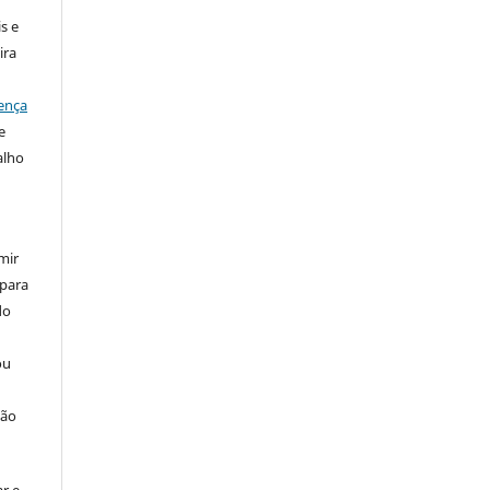
s e
ira
ença
e
alho
mir
 para
do
ou
ção
r e