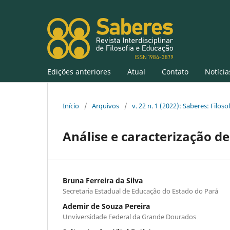
Edições anteriores
Atual
Contato
Notícia
Início
/
Arquivos
/
v. 22 n. 1 (2022): Saberes: Filos
Análise e caracterização de
Bruna Ferreira da Silva
Secretaria Estadual de Educação do Estado do Pará
Ademir de Souza Pereira
Unviversidade Federal da Grande Dourados