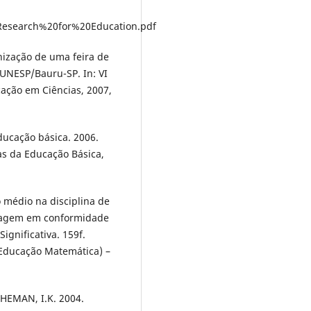
0Research%20for%20Education.pdf
nização de uma feira de
a UNESP/Bauru-SP. In: VI
ação em Ciências, 2007,
ducação básica. 2006.
as da Educação Básica,
 médio na disciplina de
izagem em conformidade
gnificativa. 159f.
 Educação Matemática) –
CHEMAN, I.K. 2004.