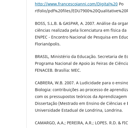
http://www.francescoianni.com/Digital%20
Po
rtfolio/pdf%20files/EDU7900%20Qualitative%2
BOSS, S.L.B. & GASPAR, A. 2007. Análise da orga
ciências realizada pela licenciatura em física d
ENPEC - Encontro Nacional de Pesquisa em Educ
Florianópolis.
BRASIL, Ministério da Educação. Secretaria de E
Programa Nacional de Apoio às Feiras de Ciênci
FENACEB. Brasília: MEC.
CABRERA, W.B. 2007. A Ludicidade para o ensino
Biologia: contribuições ao processo de aprend
com os pressupostos teóricos da Aprendizagem Si
Dissertação (Mestrado em Ensino de Ciências e
Universidade Estadual de Londrina, Londrina.
CAMARGO, A.A.; PEREIRA, A.R.; LOPES. R.D. & FI