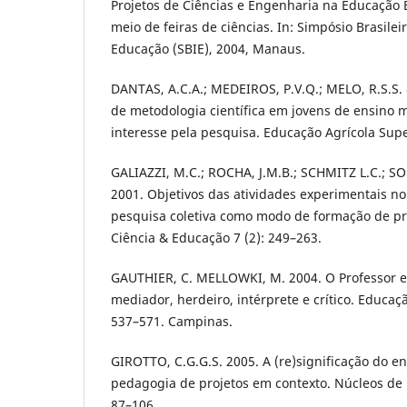
Projetos de Ciências e Engenharia na Educação 
meio de feiras de ciências. In: Simpósio Brasile
Educação (SBIE), 2004, Manaus.
DANTAS, A.C.A.; MEDEIROS, P.V.Q.; MELO, R.S.S. 
de metodologia científica em jovens de ensino 
interesse pela pesquisa. Educação Agrícola Super
GALIAZZI, M.C.; ROCHA, J.M.B.; SCHMITZ L.C.; SO
2001. Objetivos das atividades experimentais no
pesquisa coletiva como modo de formação de pr
Ciência & Educação 7 (2): 249–263.
GAUTHIER, C. MELLOWKI, M. 2004. O Professor 
mediador, herdeiro, intérprete e crítico. Educaç
537–571. Campinas.
GIROTTO, C.G.G.S. 2005. A (re)significação do e
pedagogia de projetos em contexto. Núcleos de 
87–106.