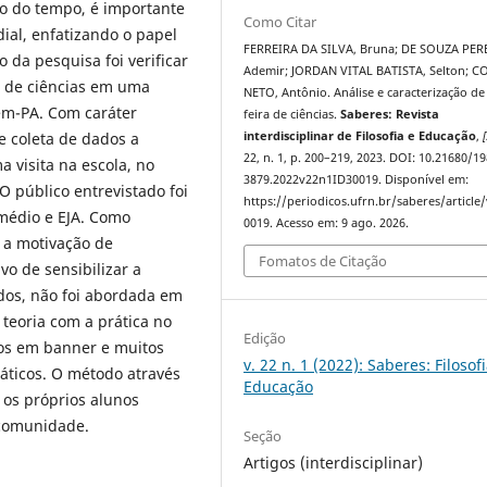
go do tempo, é importante
Como Citar
ial, enfatizando o papel
FERREIRA DA SILVA, Bruna; DE SOUZA PER
 da pesquisa foi verificar
Ademir; JORDAN VITAL BATISTA, Selton; C
a de ciências em uma
NETO, Antônio. Análise e caracterização d
ém-PA. Com caráter
feira de ciências.
Saberes: Revista
e coleta de dados a
interdisciplinar de Filosofia e Educação
,
[
22, n. 1, p. 200–219, 2023. DOI: 10.21680/19
a visita na escola, no
3879.2022v22n1ID30019. Disponível em:
O público entrevistado foi
https://periodicos.ufrn.br/saberes/article
médio e EJA. Como
0019. Acesso em: 9 ago. 2026.
m a motivação de
Fomatos de Citação
vo de sensibilizar a
dos, não foi abordada em
teoria com a prática no
Edição
dos em banner e muitos
v. 22 n. 1 (2022): Saberes: Filosof
áticos. O método através
Educação
u os próprios alunos
 comunidade.
Seção
Artigos (interdisciplinar)