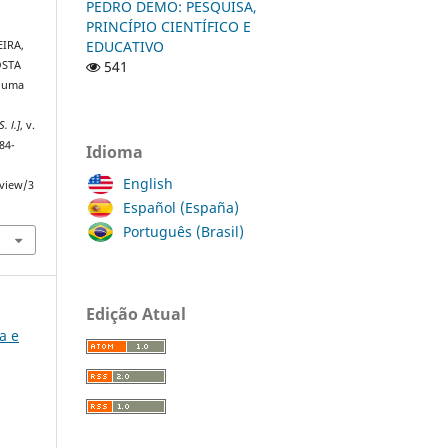
PEDRO DEMO: PESQUISA,
PRINCÍPIO CIENTÍFICO E
EDUCATIVO
EIRA,
541
OSTA
e uma
S. l.]
, v.
84-
Idioma
English
/view/3
Español (España)
Português (Brasil)
Edição Atual
ia e