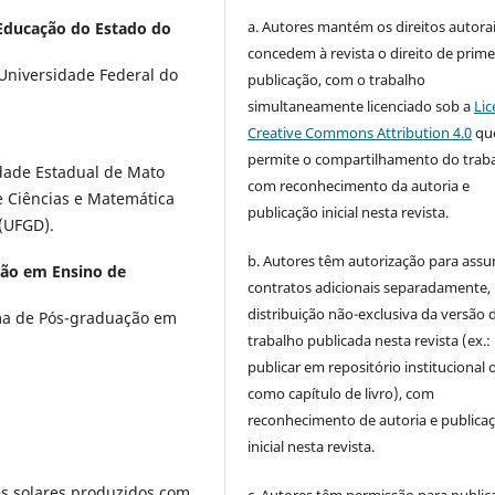
a. Autores mantém os direitos autorai
 Educação do Estado do
concedem à revista o direito de prime
 Universidade Federal do
publicação, com o trabalho
simultaneamente licenciado sob a
Lic
Creative Commons Attribution 4.0
qu
permite o compartilhamento do trab
idade Estadual de Mato
com reconhecimento da autoria e
 Ciências e Matemática
publicação inicial nesta revista.
(UFGD).
b. Autores têm autorização para assu
ão em Ensino de
contratos adicionais separadamente,
distribuição não-exclusiva da versão 
ma de Pós-graduação em
trabalho publicada nesta revista (ex.:
publicar em repositório institucional 
como capítulo de livro), com
reconhecimento de autoria e publica
inicial nesta revista.
s solares produzidos com
c. Autores têm permissão para publica