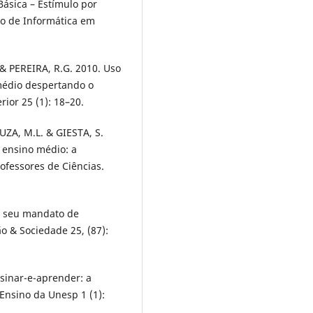
Básica – Estímulo por
iro de Informática em
& PEREIRA, R.G. 2010. Uso
médio despertando o
ior 25 (1): 18–20.
UZA, M.L. & GIESTA, S.
 ensino médio: a
ofessores de Ciências.
e seu mandato de
ão & Sociedade 25, (87):
nsinar-e-aprender: a
Ensino da Unesp 1 (1):