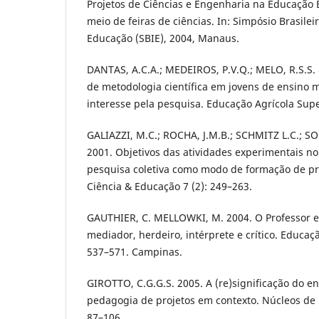
Projetos de Ciências e Engenharia na Educação 
meio de feiras de ciências. In: Simpósio Brasile
Educação (SBIE), 2004, Manaus.
DANTAS, A.C.A.; MEDEIROS, P.V.Q.; MELO, R.S.S. 
de metodologia científica em jovens de ensino 
interesse pela pesquisa. Educação Agrícola Super
GALIAZZI, M.C.; ROCHA, J.M.B.; SCHMITZ L.C.; SO
2001. Objetivos das atividades experimentais no
pesquisa coletiva como modo de formação de pr
Ciência & Educação 7 (2): 249–263.
GAUTHIER, C. MELLOWKI, M. 2004. O Professor 
mediador, herdeiro, intérprete e crítico. Educaç
537–571. Campinas.
GIROTTO, C.G.G.S. 2005. A (re)significação do e
pedagogia de projetos em contexto. Núcleos de 
87–106.