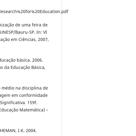
0Research%20for%20Education.pdf
nização de uma feira de
a UNESP/Bauru-SP. In: VI
ação em Ciências, 2007,
ducação básica. 2006.
as da Educação Básica,
 médio na disciplina de
izagem em conformidade
gnificativa. 159f.
 Educação Matemática) –
CHEMAN, I.K. 2004.