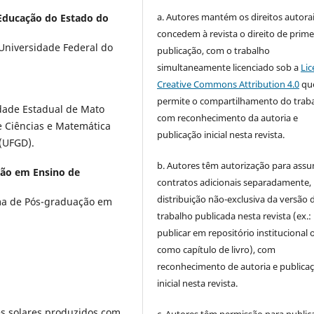
a. Autores mantém os direitos autorai
 Educação do Estado do
concedem à revista o direito de prime
 Universidade Federal do
publicação, com o trabalho
simultaneamente licenciado sob a
Lic
Creative Commons Attribution 4.0
qu
permite o compartilhamento do trab
idade Estadual de Mato
com reconhecimento da autoria e
 Ciências e Matemática
publicação inicial nesta revista.
(UFGD).
b. Autores têm autorização para assu
ão em Ensino de
contratos adicionais separadamente,
distribuição não-exclusiva da versão 
ma de Pós-graduação em
trabalho publicada nesta revista (ex.:
publicar em repositório institucional 
como capítulo de livro), com
reconhecimento de autoria e publica
inicial nesta revista.
s solares produzidos com
c. Autores têm permissão para publica