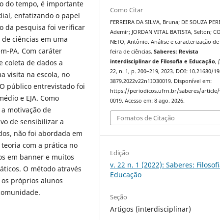
go do tempo, é importante
Como Citar
ial, enfatizando o papel
FERREIRA DA SILVA, Bruna; DE SOUZA PER
 da pesquisa foi verificar
Ademir; JORDAN VITAL BATISTA, Selton; C
a de ciências em uma
NETO, Antônio. Análise e caracterização d
ém-PA. Com caráter
feira de ciências.
Saberes: Revista
e coleta de dados a
interdisciplinar de Filosofia e Educação
,
[
22, n. 1, p. 200–219, 2023. DOI: 10.21680/19
a visita na escola, no
3879.2022v22n1ID30019. Disponível em:
O público entrevistado foi
https://periodicos.ufrn.br/saberes/article
médio e EJA. Como
0019. Acesso em: 8 ago. 2026.
m a motivação de
Fomatos de Citação
vo de sensibilizar a
dos, não foi abordada em
teoria com a prática no
Edição
dos em banner e muitos
v. 22 n. 1 (2022): Saberes: Filosof
áticos. O método através
Educação
u os próprios alunos
 comunidade.
Seção
Artigos (interdisciplinar)