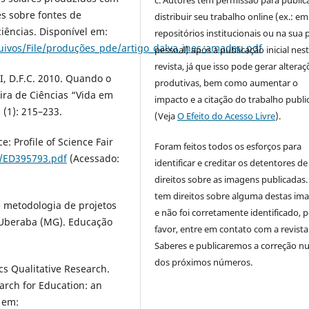
es sobre fontes de
distribuir seu trabalho online (ex.: em
iências. Disponível em:
repositórios institucionais ou na sua 
quivos/File/produções_pde/artigo_dalva_ines_amadeu.pdf
pessoal) após a publicação inicial nes
revista, já que isso pode gerar alteraç
, D.F.C. 2010. Quando o
produtivas, bem como aumentar o
eira de Ciências “Vida em
impacto e a citação do trabalho publ
 (1): 215–233.
(Veja
O Efeito do Acesso Livre
).
e: Profile of Science Fair
Foram feitos todos os esforços para
S/ED395793.pdf
(Acessado:
identificar e creditar os detentores de
direitos sobre as imagens publicadas.
tem direitos sobre alguma destas im
 metodologia de projetos
e não foi corretamente identificado, 
 Uberaba (MG). Educação
favor, entre em contato com a revista
Saberes e publicaremos a correção 
dos próximos números.
cs Qualitative Research.
arch for Education: an
 em: