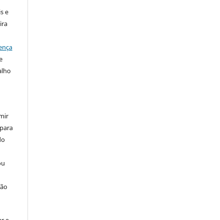
s e
ira
ença
e
alho
mir
 para
do
ou
ção
r e