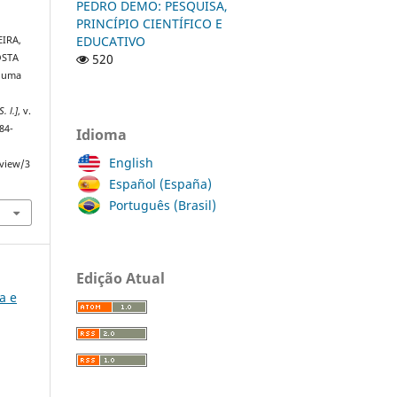
PEDRO DEMO: PESQUISA,
PRINCÍPIO CIENTÍFICO E
EDUCATIVO
EIRA,
520
OSTA
e uma
S. l.]
, v.
84-
Idioma
English
/view/3
Español (España)
Português (Brasil)
Edição Atual
ia e