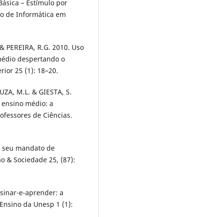
Básica – Estímulo por
iro de Informática em
& PEREIRA, R.G. 2010. Uso
médio despertando o
ior 25 (1): 18–20.
UZA, M.L. & GIESTA, S.
 ensino médio: a
ofessores de Ciências.
e seu mandato de
ão & Sociedade 25, (87):
nsinar-e-aprender: a
Ensino da Unesp 1 (1):