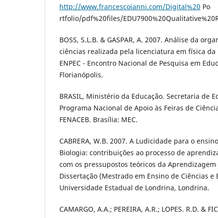
http://www.francescoianni.com/Digital%20
Po
rtfolio/pdf%20files/EDU7900%20Qualitative%2
BOSS, S.L.B. & GASPAR, A. 2007. Análise da orga
ciências realizada pela licenciatura em física d
ENPEC - Encontro Nacional de Pesquisa em Educ
Florianópolis.
BRASIL, Ministério da Educação. Secretaria de E
Programa Nacional de Apoio às Feiras de Ciênci
FENACEB. Brasília: MEC.
CABRERA, W.B. 2007. A Ludicidade para o ensino
Biologia: contribuições ao processo de aprend
com os pressupostos teóricos da Aprendizagem Si
Dissertação (Mestrado em Ensino de Ciências e
Universidade Estadual de Londrina, Londrina.
CAMARGO, A.A.; PEREIRA, A.R.; LOPES. R.D. & FI