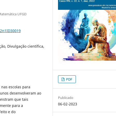
 Matemática UFGD
22n1ID30019
ção, Divulgação científica,
PDF
a nas escolas para
lunos desenvolveram ao
Publicado
onstram que tais
06-02-2023
omente para a
feito e do