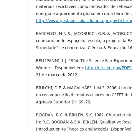
materiais recicláveis como motivador de reflexõ
energia e aquecimento global em uma feira de c
http://www.gestaoescolar.diaadia.pr.gov.br/ar
BARCELOS, N.N.S.; JACOBUCCI, G.B. & JACOBUCCI
cotidiano pede espaço na escola, o projeto da F
Sociedade” se concretiza. Ciência & Educação 16
BELLIPANNI, L.J. 1994. The Science Fair Experienc
Winners. Disponível em:
http://eric.ed.gov/PDF
21 de março de 2012).
BIULCHI, D.F. & MAGALHÃES, L.M.S. 2006. Uso de
na recomposição de matas ciliares no CEFET de
Agrícola Superior 21: 69–70.
BOGDAN, R.C. & BIKLEN, S.K. 1982. Characteristi
In: R.C. BOGDAN & S.K. BIKLEN. Qualitative Rese
Introduction to Theories and Models. Disponível