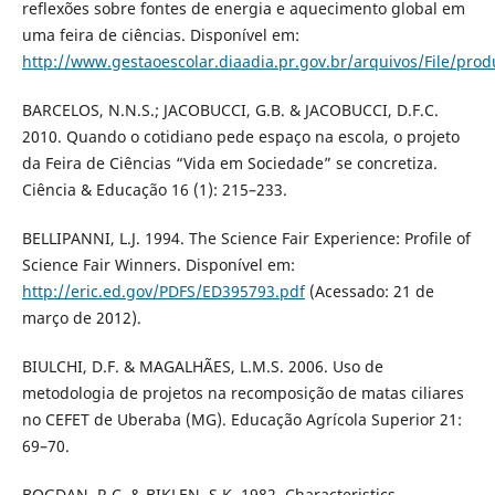
reflexões sobre fontes de energia e aquecimento global em
uma feira de ciências. Disponível em:
http://www.gestaoescolar.diaadia.pr.gov.br/arquivos/File/pro
BARCELOS, N.N.S.; JACOBUCCI, G.B. & JACOBUCCI, D.F.C.
2010. Quando o cotidiano pede espaço na escola, o projeto
da Feira de Ciências “Vida em Sociedade” se concretiza.
Ciência & Educação 16 (1): 215–233.
BELLIPANNI, L.J. 1994. The Science Fair Experience: Profile of
Science Fair Winners. Disponível em:
http://eric.ed.gov/PDFS/ED395793.pdf
(Acessado: 21 de
março de 2012).
BIULCHI, D.F. & MAGALHÃES, L.M.S. 2006. Uso de
metodologia de projetos na recomposição de matas ciliares
no CEFET de Uberaba (MG). Educação Agrícola Superior 21:
69–70.
BOGDAN, R.C. & BIKLEN, S.K. 1982. Characteristics