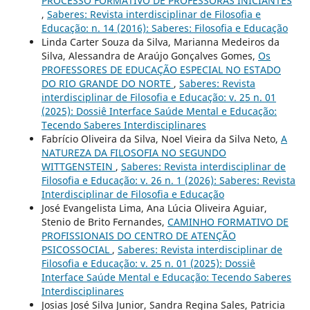
PROCESSO FORMATIVO DE PROFESSORAS INICIANTES
,
Saberes: Revista interdisciplinar de Filosofia e
Educação: n. 14 (2016): Saberes: Filosofia e Educação
Linda Carter Souza da Silva, Marianna Medeiros da
Silva, Alessandra de Araújo Gonçalves Gomes,
Os
PROFESSORES DE EDUCAÇÃO ESPECIAL NO ESTADO
DO RIO GRANDE DO NORTE
,
Saberes: Revista
interdisciplinar de Filosofia e Educação: v. 25 n. 01
(2025): Dossiê Interface Saúde Mental e Educação:
Tecendo Saberes Interdisciplinares
Fabrício Oliveira da Silva, Noel Vieira da Silva Neto,
A
NATUREZA DA FILOSOFIA NO SEGUNDO
WITTGENSTEIN
,
Saberes: Revista interdisciplinar de
Filosofia e Educação: v. 26 n. 1 (2026): Saberes: Revista
Interdisciplinar de Filosofia e Educação
José Evangelista Lima, Ana Lúcia Oliveira Aguiar,
Stenio de Brito Fernandes,
CAMINHO FORMATIVO DE
PROFISSIONAIS DO CENTRO DE ATENÇÃO
PSICOSSOCIAL
,
Saberes: Revista interdisciplinar de
Filosofia e Educação: v. 25 n. 01 (2025): Dossiê
Interface Saúde Mental e Educação: Tecendo Saberes
Interdisciplinares
Josias José Silva Junior, Sandra Regina Sales, Patricia