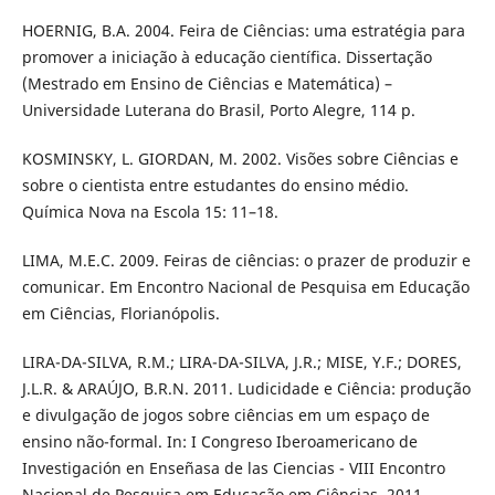
HOERNIG, B.A. 2004. Feira de Ciências: uma estratégia para
promover a iniciação à educação científica. Dissertação
(Mestrado em Ensino de Ciências e Matemática) –
Universidade Luterana do Brasil, Porto Alegre, 114 p.
KOSMINSKY, L. GIORDAN, M. 2002. Visões sobre Ciências e
sobre o cientista entre estudantes do ensino médio.
Química Nova na Escola 15: 11–18.
LIMA, M.E.C. 2009. Feiras de ciências: o prazer de produzir e
comunicar. Em Encontro Nacional de Pesquisa em Educação
em Ciências, Florianópolis.
LIRA-DA-SILVA, R.M.; LIRA-DA-SILVA, J.R.; MISE, Y.F.; DORES,
J.L.R. & ARAÚJO, B.R.N. 2011. Ludicidade e Ciência: produção
e divulgação de jogos sobre ciências em um espaço de
ensino não-formal. In: I Congreso Iberoamericano de
Investigación en Enseñasa de las Ciencias - VIII Encontro
Nacional de Pesquisa em Educação em Ciências, 2011,