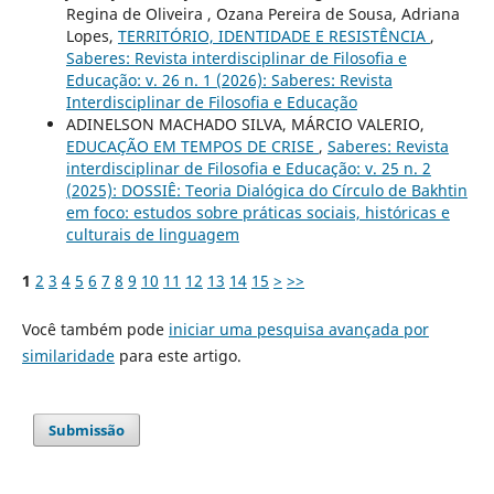
Regina de Oliveira , Ozana Pereira de Sousa, Adriana
Lopes,
TERRITÓRIO, IDENTIDADE E RESISTÊNCIA
,
Saberes: Revista interdisciplinar de Filosofia e
Educação: v. 26 n. 1 (2026): Saberes: Revista
Interdisciplinar de Filosofia e Educação
ADINELSON MACHADO SILVA, MÁRCIO VALERIO,
EDUCAÇÃO EM TEMPOS DE CRISE
,
Saberes: Revista
interdisciplinar de Filosofia e Educação: v. 25 n. 2
(2025): DOSSIÊ: Teoria Dialógica do Círculo de Bakhtin
em foco: estudos sobre práticas sociais, históricas e
culturais de linguagem
1
2
3
4
5
6
7
8
9
10
11
12
13
14
15
>
>>
Você também pode
iniciar uma pesquisa avançada por
similaridade
para este artigo.
Submissão