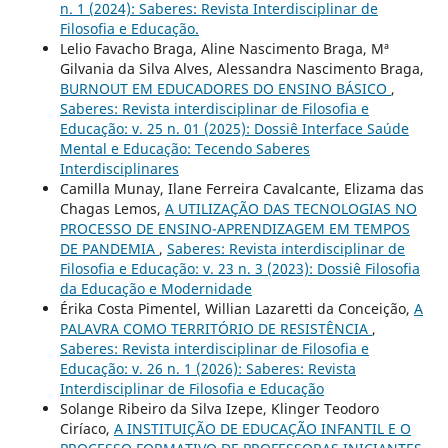
n. 1 (2024): Saberes: Revista Interdisciplinar de
Filosofia e Educação.
Lelio Favacho Braga, Aline Nascimento Braga, Mª
Gilvania da Silva Alves, Alessandra Nascimento Braga,
BURNOUT EM EDUCADORES DO ENSINO BÁSICO
,
Saberes: Revista interdisciplinar de Filosofia e
Educação: v. 25 n. 01 (2025): Dossiê Interface Saúde
Mental e Educação: Tecendo Saberes
Interdisciplinares
Camilla Munay, Ilane Ferreira Cavalcante, Elizama das
Chagas Lemos,
A UTILIZAÇÃO DAS TECNOLOGIAS NO
PROCESSO DE ENSINO-APRENDIZAGEM EM TEMPOS
DE PANDEMIA
,
Saberes: Revista interdisciplinar de
Filosofia e Educação: v. 23 n. 3 (2023): Dossiê Filosofia
da Educação e Modernidade
Érika Costa Pimentel, Willian Lazaretti da Conceição,
A
PALAVRA COMO TERRITÓRIO DE RESISTÊNCIA
,
Saberes: Revista interdisciplinar de Filosofia e
Educação: v. 26 n. 1 (2026): Saberes: Revista
Interdisciplinar de Filosofia e Educação
Solange Ribeiro da Silva Izepe, Klinger Teodoro
Ciríaco,
A INSTITUIÇÃO DE EDUCAÇÃO INFANTIL E O