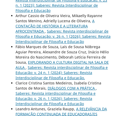
Revista interdisciplinar de Filosofia e Educação: v. 23
n. 1 (2023): Saberes: Revista Interdisciplinar de
Filosofia e Educação
Arthur Cassio de Oliveira Vieira, Mikaelly Rayanne
Santos Menino, Adrielly Lucena de Oliveira,
A
CONTAÇÃO DE HISTÓRIA E A LITERATURA
AFROCENTRADA
,
Saberes: Revista interdisciplinar de
Filosofia e Educação: v. 26 n. 1 (2026): Saberes: Revista
Interdisciplinar de Filosofia e Educação
Fábio Marques de Souza, Laís de Sousa Nóbrega
Aguiar Pereira, Alexandre de Souza Cruz, Inácio Hélio
Moreira do Nascimento, Déborah Letícia Ferreira de
Sousa,
EXPLORANDO A CULTURA DIGITAL NA SALA DE
AULA
,
Saberes: Revista interdisciplinar de Filosofia e
Educação: v. 24 n. 1 (2024): Saberes: Revista
Interdisciplinar de Filosofia e Educação.
Clarice Cristina Santos Medeiros, Isabela Cristina
Santos de Morais,
DIÁLOGOS COM A PRÁTICA
,
Saberes: Revista interdisciplinar de Filosofia e
Educação: v. 26 n. 1 (2026): Saberes: Revista
Interdisciplinar de Filosofia e Educação
Leandro Antunes, Graziela Raupp,
A RELEVÂNCIA DA
FORMAÇÃO CONTINUADA DE EDUCADORAS/ES