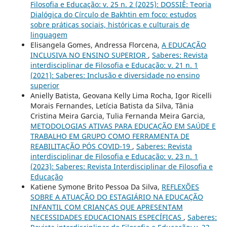
Filosofia e Educação: v. 25 n. 2 (2025): DOSSIÊ: Teoria
Dialógica do Círculo de Bakhtin em foco: estudos
sobre práticas sociais, históricas e culturais de
linguagem
Elisangela Gomes, Andressa Florcena,
A EDUCAÇÃO
INCLUSIVA NO ENSINO SUPERIOR
,
Saberes: Revista
interdisciplinar de Filosofia e Educação: v. 21 n. 1
(2021): Saberes: Inclusão e diversidade no ensino
superior
Anielly Batista, Geovana Kelly Lima Rocha, Igor Ricelli
Morais Fernandes, Letícia Batista da Silva, Tânia
Cristina Meira Garcia, Tulia Fernanda Meira Garcia,
METODOLOGIAS ATIVAS PARA EDUCAÇÃO EM SAÚDE E
TRABALHO EM GRUPO COMO FERRAMENTA DE
REABILITAÇÃO PÓS COVID-19
,
Saberes: Revista
interdisciplinar de Filosofia e Educação: v. 23 n. 1
(2023): Saberes: Revista Interdisciplinar de Filosofia e
Educação
Katiene Symone Brito Pessoa Da Silva,
REFLEXÕES
SOBRE A ATUAÇÃO DO ESTAGIÁRIO NA EDUCAÇÃO
INFANTIL COM CRIANÇAS QUE APRESENTAM
NECESSIDADES EDUCACIONAIS ESPECÍFICAS
,
Saberes: