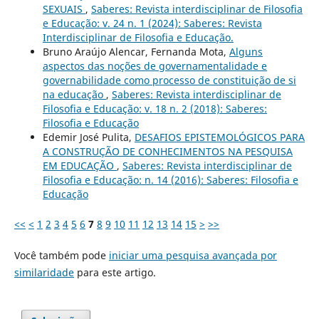
SEXUAIS
,
Saberes: Revista interdisciplinar de Filosofia
e Educação: v. 24 n. 1 (2024): Saberes: Revista
Interdisciplinar de Filosofia e Educação.
Bruno Araújo Alencar, Fernanda Mota,
Alguns
aspectos das noções de governamentalidade e
governabilidade como processo de constituição de si
na educação
,
Saberes: Revista interdisciplinar de
Filosofia e Educação: v. 18 n. 2 (2018): Saberes:
Filosofia e Educação
Edemir José Pulita,
DESAFIOS EPISTEMOLÓGICOS PARA
A CONSTRUÇÃO DE CONHECIMENTOS NA PESQUISA
EM EDUCAÇÃO
,
Saberes: Revista interdisciplinar de
Filosofia e Educação: n. 14 (2016): Saberes: Filosofia e
Educação
<<
<
1
2
3
4
5
6
7
8
9
10
11
12
13
14
15
>
>>
Você também pode
iniciar uma pesquisa avançada por
similaridade
para este artigo.