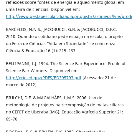
reflexões sobre fontes de energia e aquecimento global em
uma feira de ciências. Disponível em:
http://www.gestaoescolar.diaadia.pr.gov.br/arquivos/File/pro
BARCELOS, N.N.S.; JACOBUCCI, G.B. & JACOBUCCI, D.F.C.
2010. Quando o cotidiano pede espaço na escola, o projeto
da Feira de Ciências “Vida em Sociedade” se concretiza.
Ciência & Educação 16 (1): 215–233.
BELLIPANNI, L.J. 1994. The Science Fair Experience: Profile of
Science Fair Winners. Disponível em:
http://eric.ed.gov/PDFS/ED395793.pdf
(Acessado: 21 de
março de 2012).
BIULCHI, D.F. & MAGALHÃES, L.M.S. 2006. Uso de
metodologia de projetos na recomposição de matas ciliares
no CEFET de Uberaba (MG). Educação Agrícola Superior 21:
69–70.
BOGDAN, R.C. & BIKLEN, S.K. 1982. Characteristics