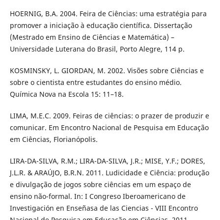
HOERNIG, B.A. 2004. Feira de Ciências: uma estratégia para
promover a iniciação à educação científica. Dissertação
(Mestrado em Ensino de Ciências e Matemática) –
Universidade Luterana do Brasil, Porto Alegre, 114 p.
KOSMINSKY, L. GIORDAN, M. 2002. Visões sobre Ciências e
sobre o cientista entre estudantes do ensino médio.
Química Nova na Escola 15: 11–18.
LIMA, M.E.C. 2009. Feiras de ciências: o prazer de produzir e
comunicar. Em Encontro Nacional de Pesquisa em Educação
em Ciências, Florianópolis.
LIRA-DA-SILVA, R.M.; LIRA-DA-SILVA, J.R.; MISE, Y.F.; DORES,
J.L.R. & ARAÚJO, B.R.N. 2011. Ludicidade e Ciência: produção
e divulgação de jogos sobre ciências em um espaço de
ensino não-formal. In: I Congreso Iberoamericano de
Investigación en Enseñasa de las Ciencias - VIII Encontro
Nacional de Pesquisa em Educação em Ciências, 2011,