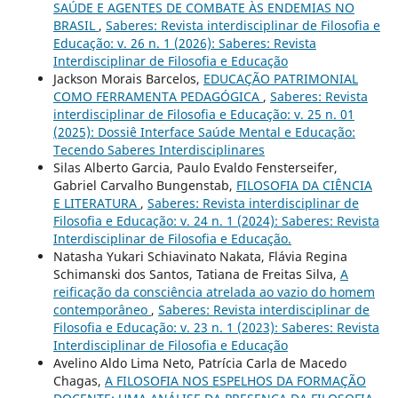
SAÚDE E AGENTES DE COMBATE ÀS ENDEMIAS NO
BRASIL
,
Saberes: Revista interdisciplinar de Filosofia e
Educação: v. 26 n. 1 (2026): Saberes: Revista
Interdisciplinar de Filosofia e Educação
Jackson Morais Barcelos,
EDUCAÇÃO PATRIMONIAL
COMO FERRAMENTA PEDAGÓGICA
,
Saberes: Revista
interdisciplinar de Filosofia e Educação: v. 25 n. 01
(2025): Dossiê Interface Saúde Mental e Educação:
Tecendo Saberes Interdisciplinares
Silas Alberto Garcia, Paulo Evaldo Fensterseifer,
Gabriel Carvalho Bungenstab,
FILOSOFIA DA CIÊNCIA
E LITERATURA
,
Saberes: Revista interdisciplinar de
Filosofia e Educação: v. 24 n. 1 (2024): Saberes: Revista
Interdisciplinar de Filosofia e Educação.
Natasha Yukari Schiavinato Nakata, Flávia Regina
Schimanski dos Santos, Tatiana de Freitas Silva,
A
reificação da consciência atrelada ao vazio do homem
contemporâneo
,
Saberes: Revista interdisciplinar de
Filosofia e Educação: v. 23 n. 1 (2023): Saberes: Revista
Interdisciplinar de Filosofia e Educação
Avelino Aldo Lima Neto, Patrícia Carla de Macedo
Chagas,
A FILOSOFIA NOS ESPELHOS DA FORMAÇÃO