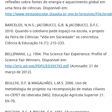
reflexões sobre fontes de energia e aquecimento global em
uma feira de ciências. Disponível em:
http://www.gestaoescolar.diaadia.pr.gov.br/arquivos/File/pro
BARCELOS, N.N.S.; JACOBUCCI, G.B. & JACOBUCCI, D.F.C.
2010. Quando o cotidiano pede espaço na escola, o projeto
da Feira de Ciências “Vida em Sociedade” se concretiza.
Ciência & Educação 16 (1): 215–233.
BELLIPANNI, L.J. 1994. The Science Fair Experience: Profile of
Science Fair Winners. Disponível em:
http://eric.ed.gov/PDFS/ED395793.pdf
(Acessado: 21 de
março de 2012).
BIULCHI, D.F. & MAGALHÃES, L.M.S. 2006. Uso de
metodologia de projetos na recomposição de matas ciliares
no CEFET de Uberaba (MG). Educação Agrícola Superior 21:
69–70.
BOGDAN, R.C. & BIKLEN, S.K. 1982. Characteristics