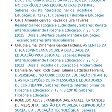
DOCENTE: UMA ANÁLISE DA PRESENÇA DA FILOSOFIA
NO CURRÍCULO DAS LICENCIATURAS DO IFRN
,
Saberes: Revista interdisciplinar de Filosofia e
Educação: n. 12 (2015): Saberes: Filosofia e Educação
Cauê Almeida Galvão, Rayza de Lira Tavares,
Residência Pedagógica e Ludicidade
,
Saberes: Revista
interdisciplinar de Filosofia e Educação: v. 25 n. 01
(2025): Dossiê Interface Saúde Mental e Educação:
Tecendo Saberes Interdisciplinares
Claudia Lima, Dinamara Garcia Feldens,
AS LENTES DA
ÉTICA ESPINOSANA SOBRE A DUALIDADE DA
EDUCAÇÃO PROFISSIONAL
,
Saberes: Revista
interdisciplinar de Filosofia e Educação: v. 23 n. 3
(2023): Dossiê Filosofia da Educação e Modernidade
Daniela Gureski Rodrigues, Juliana Battistus Ferreira,
DIVERSIDADE NO CURRÍCULO DA EDUCAÇÃO INFANTIL
E AS PERCEPÇÕES DE PROFESSORES E EDUCADORES
DE CURITIBA/PR
,
Saberes: Revista interdisciplinar de
Filosofia e Educação: v. 18 n. 3 (2018): Saberes:
Filosofia e Educação
ROMILDO ALVES EPAMINONDAS, RAFAEL FERNANDES
DE MESQUITA ,
GESTÃO DA POBREZA, (RE)PRODUÇÃO
SOCIAL E A EDUCAÇÃO TECNOLÓGICA
,
Saberes: