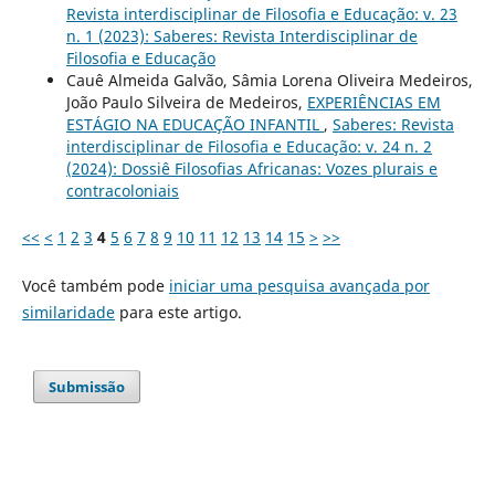
Revista interdisciplinar de Filosofia e Educação: v. 23
n. 1 (2023): Saberes: Revista Interdisciplinar de
Filosofia e Educação
Cauê Almeida Galvão, Sâmia Lorena Oliveira Medeiros,
João Paulo Silveira de Medeiros,
EXPERIÊNCIAS EM
ESTÁGIO NA EDUCAÇÃO INFANTIL
,
Saberes: Revista
interdisciplinar de Filosofia e Educação: v. 24 n. 2
(2024): Dossiê Filosofias Africanas: Vozes plurais e
contracoloniais
<<
<
1
2
3
4
5
6
7
8
9
10
11
12
13
14
15
>
>>
Você também pode
iniciar uma pesquisa avançada por
similaridade
para este artigo.
Submissão