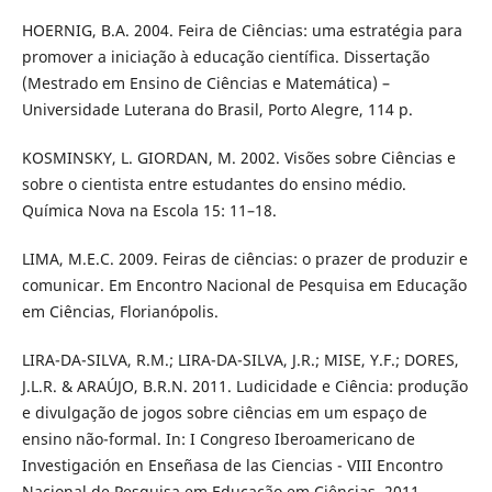
HOERNIG, B.A. 2004. Feira de Ciências: uma estratégia para
promover a iniciação à educação científica. Dissertação
(Mestrado em Ensino de Ciências e Matemática) –
Universidade Luterana do Brasil, Porto Alegre, 114 p.
KOSMINSKY, L. GIORDAN, M. 2002. Visões sobre Ciências e
sobre o cientista entre estudantes do ensino médio.
Química Nova na Escola 15: 11–18.
LIMA, M.E.C. 2009. Feiras de ciências: o prazer de produzir e
comunicar. Em Encontro Nacional de Pesquisa em Educação
em Ciências, Florianópolis.
LIRA-DA-SILVA, R.M.; LIRA-DA-SILVA, J.R.; MISE, Y.F.; DORES,
J.L.R. & ARAÚJO, B.R.N. 2011. Ludicidade e Ciência: produção
e divulgação de jogos sobre ciências em um espaço de
ensino não-formal. In: I Congreso Iberoamericano de
Investigación en Enseñasa de las Ciencias - VIII Encontro
Nacional de Pesquisa em Educação em Ciências, 2011,