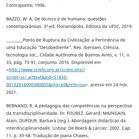
Contraponto, 1996.
BAZZO, W. A. De técnico e de humano: questões
contemporâneas. 3ª ed. Florianópolis: Editora da UFSC, 2019.
_________Ponto de Ruptura da Civilização: a Pertinência de
uma Educação “Desobediente”. Rev. iberoam. Ciência.
tecnologia soc., Cidade Autônoma de Buenos Aires, v. 11, n.
33, pág. 73-91, conjunto. 2016. Disponível em
<
http://www.scielo.org.ar/scielo.php?
script=sci_arttext&pid=S1850-
00132016000300005&lng=pt&nrm=iso
>. acesso em 24 nov.
2021.
BERNAND, R. A pedagogia das competências na perspectiva
da transdisciplinaridade. In: FOUREZ, Gérard; MAINGAIN,
Alain; DUFOUR, Barbara (org.). Abordagens didácticas da
interdisciplinaridade. Lisboa: De Boeck & Larcier, 2002. Cap.
11. p. 39-58. Tradução de Joana Chaves.