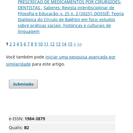
PRESCRIÇÃO DE MEDICAMENTOS POR CIRURGIÕES-
DENTISTAS
,
Saberes: Revista interdisciplinar de
Filosofia e Educação: v. 25 n. 2 (2025): DOSSIÊ: Teoria
Dialógica do Círculo de Bakhtin em foco: estudos
sobre práticas sociais, históricas e culturais de
linguagem
1
2
3
4
5
6
7
8
9
10
11
12
13
14
15
>
>>
Você também pode
iniciar uma pesquisa avançada por
similaridade
para este artigo.
Submissão
e-ISSN:
1984-3879
Qualis:
B2