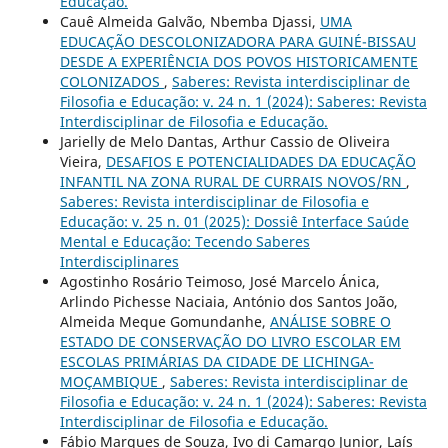
Educação.
Cauê Almeida Galvão, Nbemba Djassi,
UMA
EDUCAÇÃO DESCOLONIZADORA PARA GUINÉ-BISSAU
DESDE A EXPERIÊNCIA DOS POVOS HISTORICAMENTE
COLONIZADOS
,
Saberes: Revista interdisciplinar de
Filosofia e Educação: v. 24 n. 1 (2024): Saberes: Revista
Interdisciplinar de Filosofia e Educação.
Jarielly de Melo Dantas, Arthur Cassio de Oliveira
Vieira,
DESAFIOS E POTENCIALIDADES DA EDUCAÇÃO
INFANTIL NA ZONA RURAL DE CURRAIS NOVOS/RN
,
Saberes: Revista interdisciplinar de Filosofia e
Educação: v. 25 n. 01 (2025): Dossiê Interface Saúde
Mental e Educação: Tecendo Saberes
Interdisciplinares
Agostinho Rosário Teimoso, José Marcelo Ánica,
Arlindo Pichesse Naciaia, António dos Santos João,
Almeida Meque Gomundanhe,
ANÁLISE SOBRE O
ESTADO DE CONSERVAÇÃO DO LIVRO ESCOLAR EM
ESCOLAS PRIMÁRIAS DA CIDADE DE LICHINGA-
MOÇAMBIQUE
,
Saberes: Revista interdisciplinar de
Filosofia e Educação: v. 24 n. 1 (2024): Saberes: Revista
Interdisciplinar de Filosofia e Educação.
Fábio Marques de Souza, Ivo di Camargo Junior, Laís