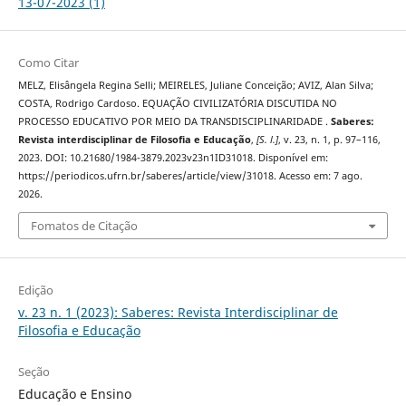
13-07-2023 (1)
Como Citar
MELZ, Elisângela Regina Selli; MEIRELES, Juliane Conceição; AVIZ, Alan Silva;
COSTA, Rodrigo Cardoso. EQUAÇÃO CIVILIZATÓRIA DISCUTIDA NO
PROCESSO EDUCATIVO POR MEIO DA TRANSDISCIPLINARIDADE .
Saberes:
Revista interdisciplinar de Filosofia e Educação
,
[S. l.]
, v. 23, n. 1, p. 97–116,
2023. DOI: 10.21680/1984-3879.2023v23n1ID31018. Disponível em:
https://periodicos.ufrn.br/saberes/article/view/31018. Acesso em: 7 ago.
2026.
Fomatos de Citação
Edição
v. 23 n. 1 (2023): Saberes: Revista Interdisciplinar de
Filosofia e Educação
Seção
Educação e Ensino