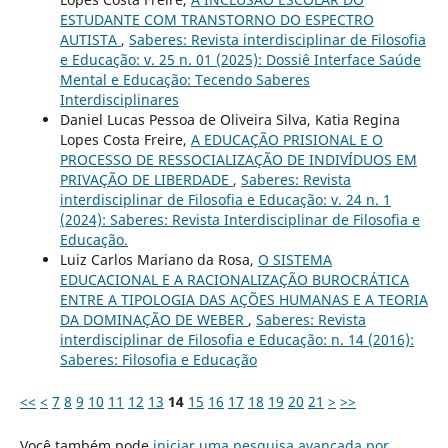
ESTUDANTE COM TRANSTORNO DO ESPECTRO
AUTISTA
,
Saberes: Revista interdisciplinar de Filosofia
e Educação: v. 25 n. 01 (2025): Dossiê Interface Saúde
Mental e Educação: Tecendo Saberes
Interdisciplinares
Daniel Lucas Pessoa de Oliveira Silva, Katia Regina
Lopes Costa Freire,
A EDUCAÇÃO PRISIONAL E O
PROCESSO DE RESSOCIALIZAÇÃO DE INDIVÍDUOS EM
PRIVAÇÃO DE LIBERDADE
,
Saberes: Revista
interdisciplinar de Filosofia e Educação: v. 24 n. 1
(2024): Saberes: Revista Interdisciplinar de Filosofia e
Educação.
Luiz Carlos Mariano da Rosa,
O SISTEMA
EDUCACIONAL E A RACIONALIZAÇÃO BUROCRÁTICA
ENTRE A TIPOLOGIA DAS AÇÕES HUMANAS E A TEORIA
DA DOMINAÇÃO DE WEBER
,
Saberes: Revista
interdisciplinar de Filosofia e Educação: n. 14 (2016):
Saberes: Filosofia e Educação
<<
<
7
8
9
10
11
12
13
14
15
16
17
18
19
20
21
>
>>
Você também pode
iniciar uma pesquisa avançada por