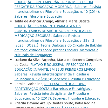
EDUCAÇÃO CONTEMPORÂNEA POR MEIO DE UM
RESGATE DA EDUCAÇÃO MODERNA
,
Saberes: Revista
interdisciplinar de Filosofia e Educação: n. 10 (2014):
Saberes: Filosofia e Educação
Talita de Alencar Araújo, Almária Mariz Batista,
EDUCAÇÃO PERMANENTE PARA AGENTES
COMUNITÁRIOS DE SAÚDE SOBRE PRÁTICAS DE
MEDICAÇÃO SEGURAS
,
Saberes: Revista
interdisciplinar de Filosofia e Educação: v. 25 n. 2
(2025): DOSSIÊ: Teoria Dialógica do Círculo de Bakhtin
em foco: estudos sobre práticas sociais, históricas e
culturais de linguagem
Luciano da Silva Façanha, Maria do Socorro Gonçalves
da Costa,
PLATÃO E ROUSSEAU: PRESCRIÇÕES À
EDUCAÇÃO INFANTIL EM SEUS PRIMEIROS LIVROS
,
Saberes: Revista interdisciplinar de Filosofia e
Educação: n. 12 (2015): Saberes: Filosofia e Educação
Camila Garbeline,
REFLEXÃO CRÍTICA SOBRE
PARTICIPAÇÃO SOCIAL: Barreiras e Estratégias
,
Saberes: Revista interdisciplinar de Filosofia e
Educação: n. 15 (2017): Saberes: Filosofia e Educação
Priscila Dayane Araújo Dantas Souto, Katia Regina
Lopes Costa Freire,
A INCLUSÃO ESCOLAR DO