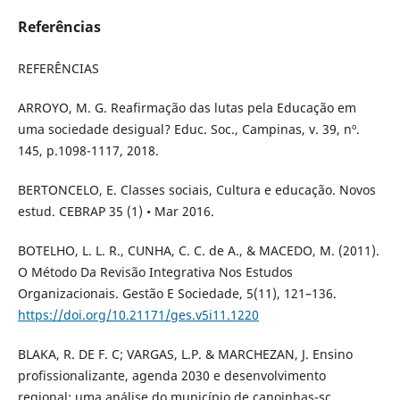
Referências
REFERÊNCIAS
ARROYO, M. G. Reafirmação das lutas pela Educação em
uma sociedade desigual? Educ. Soc., Campinas, v. 39, nº.
145, p.1098-1117, 2018.
BERTONCELO, E. Classes sociais, Cultura e educação. Novos
estud. CEBRAP 35 (1) • Mar 2016.
BOTELHO, L. L. R., CUNHA, C. C. de A., & MACEDO, M. (2011).
O Método Da Revisão Integrativa Nos Estudos
Organizacionais. Gestão E Sociedade, 5(11), 121–136.
https://doi.org/10.21171/ges.v5i11.1220
BLAKA, R. DE F. C; VARGAS, L.P. & MARCHEZAN, J. Ensino
profissionalizante, agenda 2030 e desenvolvimento
regional: uma análise do município de canoinhas-sc.