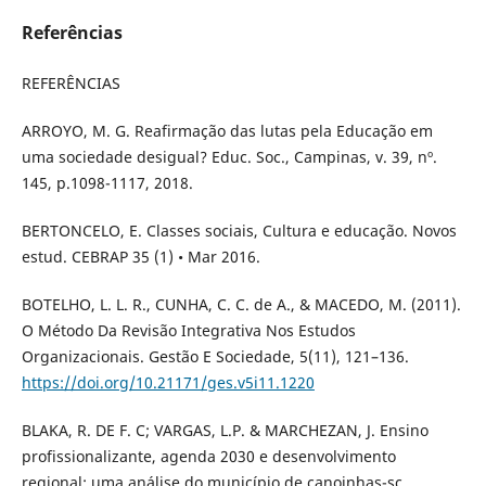
Referências
REFERÊNCIAS
ARROYO, M. G. Reafirmação das lutas pela Educação em
uma sociedade desigual? Educ. Soc., Campinas, v. 39, nº.
145, p.1098-1117, 2018.
BERTONCELO, E. Classes sociais, Cultura e educação. Novos
estud. CEBRAP 35 (1) • Mar 2016.
BOTELHO, L. L. R., CUNHA, C. C. de A., & MACEDO, M. (2011).
O Método Da Revisão Integrativa Nos Estudos
Organizacionais. Gestão E Sociedade, 5(11), 121–136.
https://doi.org/10.21171/ges.v5i11.1220
BLAKA, R. DE F. C; VARGAS, L.P. & MARCHEZAN, J. Ensino
profissionalizante, agenda 2030 e desenvolvimento
regional: uma análise do município de canoinhas-sc.