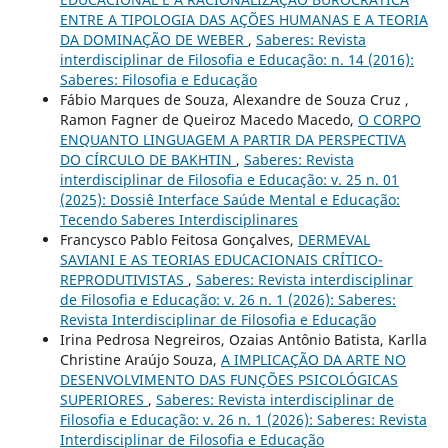
ENTRE A TIPOLOGIA DAS AÇÕES HUMANAS E A TEORIA
DA DOMINAÇÃO DE WEBER
,
Saberes: Revista
interdisciplinar de Filosofia e Educação: n. 14 (2016):
Saberes: Filosofia e Educação
Fábio Marques de Souza, Alexandre de Souza Cruz ,
Ramon Fagner de Queiroz Macedo Macedo,
O CORPO
ENQUANTO LINGUAGEM A PARTIR DA PERSPECTIVA
DO CÍRCULO DE BAKHTIN
,
Saberes: Revista
interdisciplinar de Filosofia e Educação: v. 25 n. 01
(2025): Dossiê Interface Saúde Mental e Educação:
Tecendo Saberes Interdisciplinares
Francysco Pablo Feitosa Gonçalves,
DERMEVAL
SAVIANI E AS TEORIAS EDUCACIONAIS CRÍTICO-
REPRODUTIVISTAS
,
Saberes: Revista interdisciplinar
de Filosofia e Educação: v. 26 n. 1 (2026): Saberes:
Revista Interdisciplinar de Filosofia e Educação
Irina Pedrosa Negreiros, Ozaias Antônio Batista, Karlla
Christine Araújo Souza,
A IMPLICAÇÃO DA ARTE NO
DESENVOLVIMENTO DAS FUNÇÕES PSICOLÓGICAS
SUPERIORES
,
Saberes: Revista interdisciplinar de
Filosofia e Educação: v. 26 n. 1 (2026): Saberes: Revista
Interdisciplinar de Filosofia e Educação