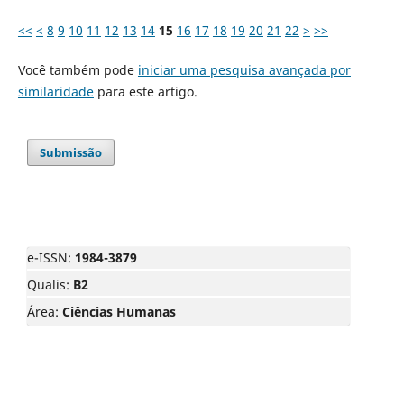
<<
<
8
9
10
11
12
13
14
15
16
17
18
19
20
21
22
>
>>
Você também pode
iniciar uma pesquisa avançada por
similaridade
para este artigo.
Submissão
e-ISSN:
1984-3879
Qualis:
B2
Área:
Ciências Humanas