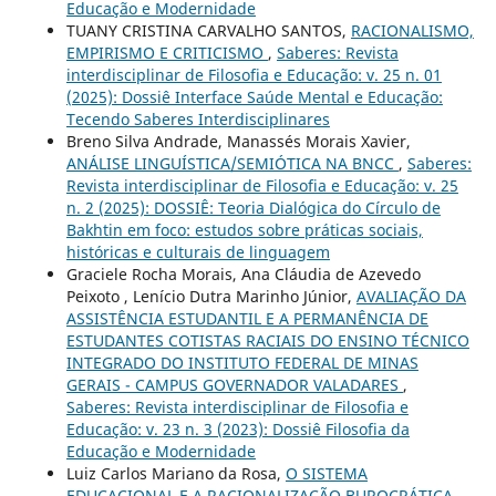
Educação e Modernidade
TUANY CRISTINA CARVALHO SANTOS,
RACIONALISMO,
EMPIRISMO E CRITICISMO
,
Saberes: Revista
interdisciplinar de Filosofia e Educação: v. 25 n. 01
(2025): Dossiê Interface Saúde Mental e Educação:
Tecendo Saberes Interdisciplinares
Breno Silva Andrade, Manassés Morais Xavier,
ANÁLISE LINGUÍSTICA/SEMIÓTICA NA BNCC
,
Saberes:
Revista interdisciplinar de Filosofia e Educação: v. 25
n. 2 (2025): DOSSIÊ: Teoria Dialógica do Círculo de
Bakhtin em foco: estudos sobre práticas sociais,
históricas e culturais de linguagem
Graciele Rocha Morais, Ana Cláudia de Azevedo
Peixoto , Lenício Dutra Marinho Júnior,
AVALIAÇÃO DA
ASSISTÊNCIA ESTUDANTIL E A PERMANÊNCIA DE
ESTUDANTES COTISTAS RACIAIS DO ENSINO TÉCNICO
INTEGRADO DO INSTITUTO FEDERAL DE MINAS
GERAIS - CAMPUS GOVERNADOR VALADARES
,
Saberes: Revista interdisciplinar de Filosofia e
Educação: v. 23 n. 3 (2023): Dossiê Filosofia da
Educação e Modernidade
Luiz Carlos Mariano da Rosa,
O SISTEMA
EDUCACIONAL E A RACIONALIZAÇÃO BUROCRÁTICA