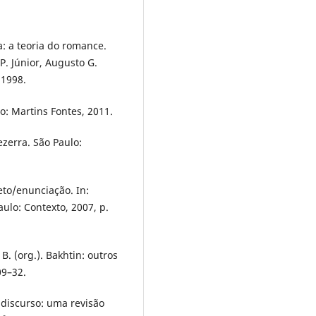
a: a teoria do romance.
P. Júnior, Augusto G.
 1998.
o: Martins Fontes, 2011.
zerra. São Paulo:
to/enunciação. In:
aulo: Contexto, 2007, p.
 B. (org.). Bakhtin: outros
09–32.
 discurso: uma revisão