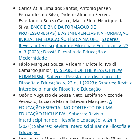
Carlos Átila Lima dos Santos, Antônio Jansen
Fernandes da Silva, Dirlene Almeida Ferreira,
Esterlandia Souza Castro, Maria Eleni Henrique da
Silva,
BNCC E BNC DA FORMAÇÃO DE
PROFESSORES(AS) E AS INFERÊNCIAS NA FORMAÇÃO
INICIAL EM EDUCAÇÃO FÍSICA NA UFC
,
Saberes:
Revista interdisciplinar de Filosofia e Educação: v. 23
n. 3 (2023): Dossiê Filosofia da Educação e
Modernidade
Fábio Marques Souza, Valdemir Miotello, Ivo di
Camargo Junior,
IN SEARCH OF THE KEYS OF NEW
HUMANISM
,
Saberes: Revista interdisciplinar de
Filosofia e Educação: v. 23 n. 1 (2023): Saberes: Revista
Interdisciplinar de Filosofia e Educação
Osório Augusto de Souza Neto, Estéfano Vizconde
Veraszto, Luciana Maria Estevam Marques,
A
EDUCAÇÃO ESPECIAL NO CONTEXTO DE UMA
EDUCAÇÃO INCLUSIVA
,
Saberes: Revista
interdisciplinar de Filosofia e Educação: v. 24 n. 1
(2024): Saberes: Revista Interdisciplinar de Filosofia e
Educação.
Ligia Vitória Moreira Pinheiro, Reginaldo de Oliveira