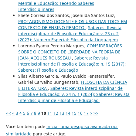
Mental e Educação: Tecendo Saberes
Interdisciplinares
Eliete Correia dos Santos, Josenilda Santos Luiz,
PROTAGONISMO DOCENTE E OS USOS DAS TDICS EM
CONTEXTO DE ENSINO REMOTO
,
Saberes: Revista
interdisciplinar de Filosofia e Educação: v. 23 n. 2
(2023): Número Especial: Filosofia da Linguagem
Lorenna Fyama Pereira Marques,
CONSIDERAÇÕES
SOBRE O CONCEITO DE LIBERDADE NA TEORIA DE
JEAN-JACQUES ROUSSEAU
,
Saberes: Revista
interdisciplinar de Filosofia e Educação: n. 15 (2017):
Saberes: Filosofia e Educação
Silas Alberto Garcia, Paulo Evaldo Fensterseifer,
Gabriel Carvalho Bungenstab,
FILOSOFIA DA CIÊNCIA
E LITERATURA
,
Saberes: Revista interdisciplinar de
Filosofia e Educação: v. 24 n. 1 (2024): Saberes: Revista
Interdisciplinar de Filosofia e Educação.
<<
<
3
4
5
6
7
8
9
10
11
12
13
14
15
16
17
>
>>
Você também pode
iniciar uma pesquisa avançada por
similaridade
para este artigo.