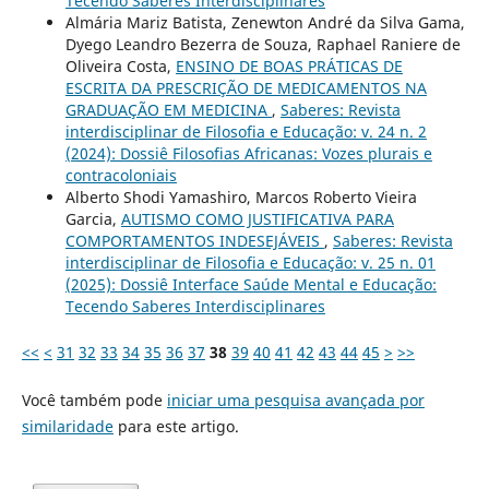
Tecendo Saberes Interdisciplinares
Almária Mariz Batista, Zenewton André da Silva Gama,
Dyego Leandro Bezerra de Souza, Raphael Raniere de
Oliveira Costa,
ENSINO DE BOAS PRÁTICAS DE
ESCRITA DA PRESCRIÇÃO DE MEDICAMENTOS NA
GRADUAÇÃO EM MEDICINA
,
Saberes: Revista
interdisciplinar de Filosofia e Educação: v. 24 n. 2
(2024): Dossiê Filosofias Africanas: Vozes plurais e
contracoloniais
Alberto Shodi Yamashiro, Marcos Roberto Vieira
Garcia,
AUTISMO COMO JUSTIFICATIVA PARA
COMPORTAMENTOS INDESEJÁVEIS
,
Saberes: Revista
interdisciplinar de Filosofia e Educação: v. 25 n. 01
(2025): Dossiê Interface Saúde Mental e Educação:
Tecendo Saberes Interdisciplinares
<<
<
31
32
33
34
35
36
37
38
39
40
41
42
43
44
45
>
>>
Você também pode
iniciar uma pesquisa avançada por
similaridade
para este artigo.