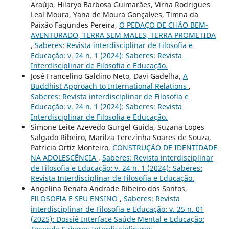
Araújo, Hilaryo Barbosa Guimarães, Virna Rodrigues
Leal Moura, Yana de Moura Gonçalves, Timna da
Paixão Fagundes Pereira,
O PEDAÇO DE CHÃO BEM-
AVENTURADO, TERRA SEM MALES, TERRA PROMETIDA
,
Saberes: Revista interdisciplinar de Filosofia e
Educação: v. 24 n. 1 (2024): Saberes: Revista
Interdisciplinar de Filosofia e Educação.
José Francelino Galdino Neto, Davi Gadelha,
A
Buddhist Approach to International Relations
,
Saberes: Revista interdisciplinar de Filosofia e
Educação: v. 24 n. 1 (2024): Saberes: Revista
Interdisciplinar de Filosofia e Educação.
Simone Leite Azevedo Gurgel Guida, Suzana Lopes
Salgado Ribeiro, Marilza Terezinha Soares de Souza,
Patricia Ortiz Monteiro,
CONSTRUÇÃO DE IDENTIDADE
NA ADOLESCÊNCIA
,
Saberes: Revista interdisciplinar
de Filosofia e Educação: v. 24 n. 1 (2024): Saberes:
Revista Interdisciplinar de Filosofia e Educação.
Angelina Renata Andrade Ribeiro dos Santos,
FILOSOFIA E SEU ENSINO
,
Saberes: Revista
interdisciplinar de Filosofia e Educação: v. 25 n. 01
(2025): Dossiê Interface Saúde Mental e Educação: