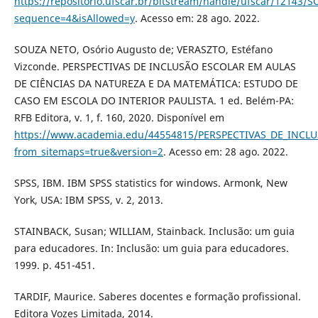
https://repositorio.ufscar.br/bitstream/handle/ufscar/1214
sequence=4&isAllowed=y
. Acesso em: 28 ago. 2022.
SOUZA NETO, Osório Augusto de; VERASZTO, Estéfano
Vizconde. PERSPECTIVAS DE INCLUSÃO ESCOLAR EM AULAS
DE CIÊNCIAS DA NATUREZA E DA MATEMÁTICA: ESTUDO DE
CASO EM ESCOLA DO INTERIOR PAULISTA. 1 ed. Belém-PA:
RFB Editora, v. 1, f. 160, 2020. Disponível em
https://www.academia.edu/44554815/PERSPECTIVAS_DE_I
from_sitemaps=true&version=2
. Acesso em: 28 ago. 2022.
SPSS, IBM. IBM SPSS statistics for windows. Armonk, New
York, USA: IBM SPSS, v. 2, 2013.
STAINBACK, Susan; WILLIAM, Stainback. Inclusão: um guia
para educadores. In: Inclusão: um guia para educadores.
1999. p. 451-451.
TARDIF, Maurice. Saberes docentes e formação profissional.
Editora Vozes Limitada, 2014.