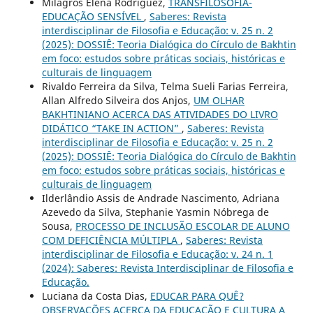
Milagros Elena Rodriguez,
TRANSFILOSOFIA-
EDUCAÇÃO SENSÍVEL
,
Saberes: Revista
interdisciplinar de Filosofia e Educação: v. 25 n. 2
(2025): DOSSIÊ: Teoria Dialógica do Círculo de Bakhtin
em foco: estudos sobre práticas sociais, históricas e
culturais de linguagem
Rivaldo Ferreira da Silva, Telma Sueli Farias Ferreira,
Allan Alfredo Silveira dos Anjos,
UM OLHAR
BAKHTINIANO ACERCA DAS ATIVIDADES DO LIVRO
DIDÁTICO “TAKE IN ACTION”
,
Saberes: Revista
interdisciplinar de Filosofia e Educação: v. 25 n. 2
(2025): DOSSIÊ: Teoria Dialógica do Círculo de Bakhtin
em foco: estudos sobre práticas sociais, históricas e
culturais de linguagem
Ilderlândio Assis de Andrade Nascimento, Adriana
Azevedo da Silva, Stephanie Yasmin Nóbrega de
Sousa,
PROCESSO DE INCLUSÃO ESCOLAR DE ALUNO
COM DEFICIÊNCIA MÚLTIPLA
,
Saberes: Revista
interdisciplinar de Filosofia e Educação: v. 24 n. 1
(2024): Saberes: Revista Interdisciplinar de Filosofia e
Educação.
Luciana da Costa Dias,
EDUCAR PARA QUÊ?
OBSERVAÇÕES ACERCA DA EDUCAÇÃO E CULTURA A