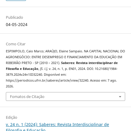
Publicado
04-05-2024
Como Citar
ESPIMPOLO, Caio Marco; ARAÚJO, Elaine Sampaio. NA CAPITAL NACIONAL DO
AGRONEGÓCIO: ENTRE DESEMPREGO E FINANCIAMENTO DA EDUCAÇÃO EM
RIBEIRÃO PRETO - SP (2010 – 2021).
Saberes: Revista interdisciplinar de
Filosofia e Educação
,
[S. l.]
, v. 24, n. 1, p. EN01, 2024. DOI: 10.21680/1984-
3879.2024v24n1ID32240. Disponível em:
https://periodicos.ufrn.br/saberes/article/view/32240. Acesso em: 7 ago.
2026.
Fomatos de Citação
Edição
v. 24 n. 1 (2024): Saberes: Revista Interdisciplinar de
Filosofia e Educação.