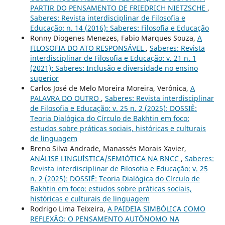
PARTIR DO PENSAMENTO DE FRIEDRICH NIETZSCHE
,
Saberes: Revista interdisciplinar de Filosofia e
Educação: n. 14 (2016): Saberes: Filosofia e Educação
Ronny Diogenes Menezes, Fabio Marques Souza,
A
FILOSOFIA DO ATO RESPONSÁVEL
,
Saberes: Revista
interdisciplinar de Filosofia e Educação: v. 21 n. 1
(2021): Saberes: Inclusão e diversidade no ensino
superior
Carlos José de Melo Moreira Moreira, Verônica,
A
PALAVRA DO OUTRO
,
Saberes: Revista interdisciplinar
de Filosofia e Educação: v. 25 n. 2 (2025): DOSSIÊ:
Teoria Dialógica do Círculo de Bakhtin em foco:
estudos sobre práticas sociais, históricas e culturais
de linguagem
Breno Silva Andrade, Manassés Morais Xavier,
ANÁLISE LINGUÍSTICA/SEMIÓTICA NA BNCC
,
Saberes:
Revista interdisciplinar de Filosofia e Educação: v. 25
n. 2 (2025): DOSSIÊ: Teoria Dialógica do Círculo de
Bakhtin em foco: estudos sobre práticas sociais,
históricas e culturais de linguagem
Rodrigo Lima Teixeira,
A PAIDEIA SIMBÓLICA COMO
REFLEXÃO: O PENSAMENTO AUTÔNOMO NA