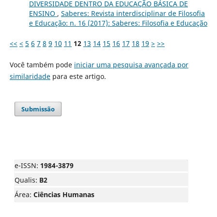
DIVERSIDADE DENTRO DA EDUCAÇÃO BÁSICA DE
ENSINO
,
Saberes: Revista interdisciplinar de Filosofia
e Educação: n. 16 (2017): Saberes: Filosofia e Educação
<<
<
5
6
7
8
9
10
11
12
13
14
15
16
17
18
19
>
>>
Você também pode
iniciar uma pesquisa avançada por
similaridade
para este artigo.
Submissão
e-ISSN:
1984-3879
Qualis:
B2
Área:
Ciências Humanas