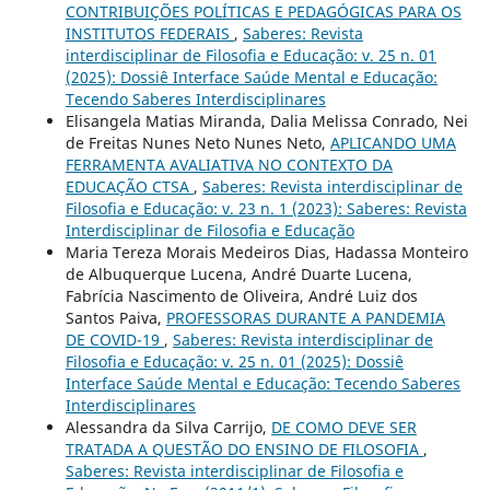
CONTRIBUIÇÕES POLÍTICAS E PEDAGÓGICAS PARA OS
INSTITUTOS FEDERAIS
,
Saberes: Revista
interdisciplinar de Filosofia e Educação: v. 25 n. 01
(2025): Dossiê Interface Saúde Mental e Educação:
Tecendo Saberes Interdisciplinares
Elisangela Matias Miranda, Dalia Melissa Conrado, Nei
de Freitas Nunes Neto Nunes Neto,
APLICANDO UMA
FERRAMENTA AVALIATIVA NO CONTEXTO DA
EDUCAÇÃO CTSA
,
Saberes: Revista interdisciplinar de
Filosofia e Educação: v. 23 n. 1 (2023): Saberes: Revista
Interdisciplinar de Filosofia e Educação
Maria Tereza Morais Medeiros Dias, Hadassa Monteiro
de Albuquerque Lucena, André Duarte Lucena,
Fabrícia Nascimento de Oliveira, André Luiz dos
Santos Paiva,
PROFESSORAS DURANTE A PANDEMIA
DE COVID-19
,
Saberes: Revista interdisciplinar de
Filosofia e Educação: v. 25 n. 01 (2025): Dossiê
Interface Saúde Mental e Educação: Tecendo Saberes
Interdisciplinares
Alessandra da Silva Carrijo,
DE COMO DEVE SER
TRATADA A QUESTÃO DO ENSINO DE FILOSOFIA
,
Saberes: Revista interdisciplinar de Filosofia e