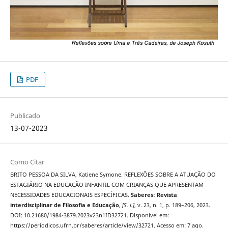
PDF
Publicado
13-07-2023
Como Citar
BRITO PESSOA DA SILVA, Katiene Symone. REFLEXÕES SOBRE A ATUAÇÃO DO
ESTAGIÁRIO NA EDUCAÇÃO INFANTIL COM CRIANÇAS QUE APRESENTAM
NECESSIDADES EDUCACIONAIS ESPECÍFICAS.
Saberes: Revista
interdisciplinar de Filosofia e Educação
,
[S. l.]
, v. 23, n. 1, p. 189–206, 2023.
DOI: 10.21680/1984-3879.2023v23n1ID32721. Disponível em:
https://periodicos.ufrn.br/saberes/article/view/32721. Acesso em: 7 ago.