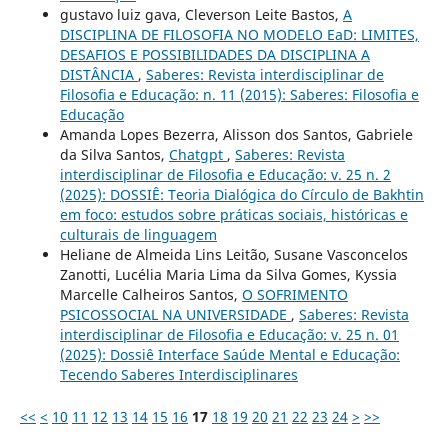
gustavo luiz gava, Cleverson Leite Bastos,
A
DISCIPLINA DE FILOSOFIA NO MODELO EaD: LIMITES,
DESAFIOS E POSSIBILIDADES DA DISCIPLINA A
DISTÂNCIA
,
Saberes: Revista interdisciplinar de
Filosofia e Educação: n. 11 (2015): Saberes: Filosofia e
Educação
Amanda Lopes Bezerra, Alisson dos Santos, Gabriele
da Silva Santos,
Chatgpt
,
Saberes: Revista
interdisciplinar de Filosofia e Educação: v. 25 n. 2
(2025): DOSSIÊ: Teoria Dialógica do Círculo de Bakhtin
em foco: estudos sobre práticas sociais, históricas e
culturais de linguagem
Heliane de Almeida Lins Leitão, Susane Vasconcelos
Zanotti, Lucélia Maria Lima da Silva Gomes, Kyssia
Marcelle Calheiros Santos,
O SOFRIMENTO
PSICOSSOCIAL NA UNIVERSIDADE
,
Saberes: Revista
interdisciplinar de Filosofia e Educação: v. 25 n. 01
(2025): Dossiê Interface Saúde Mental e Educação:
Tecendo Saberes Interdisciplinares
<<
<
10
11
12
13
14
15
16
17
18
19
20
21
22
23
24
>
>>