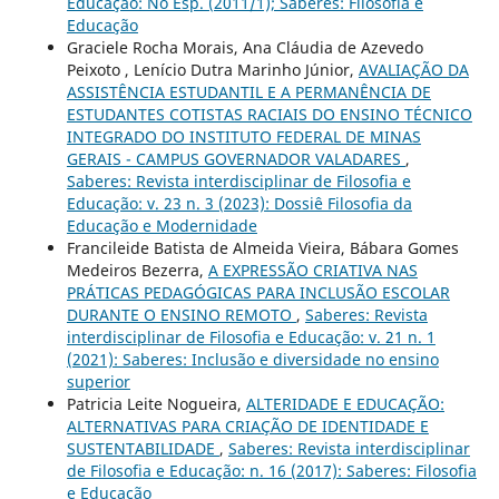
Educação: No Esp. (2011/1); Saberes: Filosofia e
Educação
Graciele Rocha Morais, Ana Cláudia de Azevedo
Peixoto , Lenício Dutra Marinho Júnior,
AVALIAÇÃO DA
ASSISTÊNCIA ESTUDANTIL E A PERMANÊNCIA DE
ESTUDANTES COTISTAS RACIAIS DO ENSINO TÉCNICO
INTEGRADO DO INSTITUTO FEDERAL DE MINAS
GERAIS - CAMPUS GOVERNADOR VALADARES
,
Saberes: Revista interdisciplinar de Filosofia e
Educação: v. 23 n. 3 (2023): Dossiê Filosofia da
Educação e Modernidade
Francileide Batista de Almeida Vieira, Bábara Gomes
Medeiros Bezerra,
A EXPRESSÃO CRIATIVA NAS
PRÁTICAS PEDAGÓGICAS PARA INCLUSÃO ESCOLAR
DURANTE O ENSINO REMOTO
,
Saberes: Revista
interdisciplinar de Filosofia e Educação: v. 21 n. 1
(2021): Saberes: Inclusão e diversidade no ensino
superior
Patricia Leite Nogueira,
ALTERIDADE E EDUCAÇÃO:
ALTERNATIVAS PARA CRIAÇÃO DE IDENTIDADE E
SUSTENTABILIDADE
,
Saberes: Revista interdisciplinar
de Filosofia e Educação: n. 16 (2017): Saberes: Filosofia
e Educação