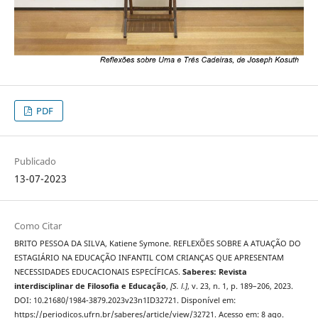
PDF
Publicado
13-07-2023
Como Citar
BRITO PESSOA DA SILVA, Katiene Symone. REFLEXÕES SOBRE A ATUAÇÃO DO
ESTAGIÁRIO NA EDUCAÇÃO INFANTIL COM CRIANÇAS QUE APRESENTAM
NECESSIDADES EDUCACIONAIS ESPECÍFICAS.
Saberes: Revista
interdisciplinar de Filosofia e Educação
,
[S. l.]
, v. 23, n. 1, p. 189–206, 2023.
DOI: 10.21680/1984-3879.2023v23n1ID32721. Disponível em:
https://periodicos.ufrn.br/saberes/article/view/32721. Acesso em: 8 ago.