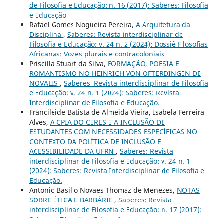
de Filosofia e Educação: n. 16 (2017): Saberes: Filosofia
e Educação
Rafael Gomes Nogueira Pereira,
A Arquitetura da
Disciplina
,
Saberes: Revista interdisciplinar de
Filosofia e Educação: v. 24 n. 2 (2024): Dossiê Filosofias
Africanas: Vozes plurais e contracoloniais
Priscilla Stuart da Silva,
FORMAÇÃO, POESIA E
ROMANTISMO NO HEINRICH VON OFTERDINGEN DE
NOVALIS
,
Saberes: Revista interdisciplinar de Filosofia
e Educação: v. 24 n. 1 (2024): Saberes: Revista
Interdisciplinar de Filosofia e Educação.
Francileide Batista de Almeida Vieira, Isabela Ferreira
Alves,
A CPIA DO CERES E A INCLUSÃO DE
ESTUDANTES COM NECESSIDADES ESPECÍFICAS NO
CONTEXTO DA POLÍTICA DE INCLUSÃO E
ACESSIBILIDADE DA UFRN
,
Saberes: Revista
interdisciplinar de Filosofia e Educação: v. 24 n. 1
(2024): Saberes: Revista Interdisciplinar de Filosofia e
Educação.
Antonio Basilio Novaes Thomaz de Menezes,
NOTAS
SOBRE ÉTICA E BARBÁRIE
,
Saberes: Revista
interdisciplinar de Filosofia e Educação: n. 17 (2017):