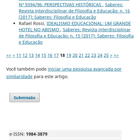
Nº 9394/96: PERSPECTIVAS HISTÓRICAS
,
Saberes:
Revista interdisciplinar de Filosofia e Educação: n. 16
(2017): Saberes: Filosofia e Educação
Rafael Rossi,
IDEALISMO EDUCACIONAL: UM GRANDE
HOTEL NO ABISMO
,
Saberes: Revista interdisciplinar
de Filosofia e Educação: n. 15 (2017): Saberes: Filosofia
e Educação
<<
<
11
12
13
14
15
16
17
18
19
20
21
22
23
24
25
>
>>
Você também pode
iniciar uma pesquisa avançada por
similaridade
para este artigo.
Submissão
e-ISSN:
1984-3879