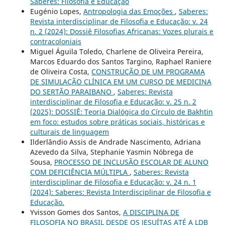
Saberes: Filosofia e Educação
Eugénio Lopes,
Antropologia das Emoções
,
Saberes:
Revista interdisciplinar de Filosofia e Educação: v. 24
n. 2 (2024): Dossiê Filosofias Africanas: Vozes plurais e
contracoloniais
Miguel Águila Toledo, Charlene de Oliveira Pereira,
Marcos Eduardo dos Santos Targino, Raphael Raniere
de Oliveira Costa,
CONSTRUÇÃO DE UM PROGRAMA
DE SIMULAÇÃO CLÍNICA EM UM CURSO DE MEDICINA
DO SERTÃO PARAIBANO
,
Saberes: Revista
interdisciplinar de Filosofia e Educação: v. 25 n. 2
(2025): DOSSIÊ: Teoria Dialógica do Círculo de Bakhtin
em foco: estudos sobre práticas sociais, históricas e
culturais de linguagem
Ilderlândio Assis de Andrade Nascimento, Adriana
Azevedo da Silva, Stephanie Yasmin Nóbrega de
Sousa,
PROCESSO DE INCLUSÃO ESCOLAR DE ALUNO
COM DEFICIÊNCIA MÚLTIPLA
,
Saberes: Revista
interdisciplinar de Filosofia e Educação: v. 24 n. 1
(2024): Saberes: Revista Interdisciplinar de Filosofia e
Educação.
Yvisson Gomes dos Santos,
A DISCIPLINA DE
FILOSOFIA NO BRASIL DESDE OS JESUÍTAS ATÉ A LDB