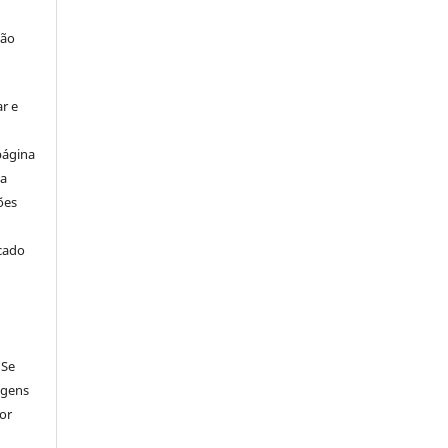
ção
r e
página
ta
ões
icado
 Se
agens
por