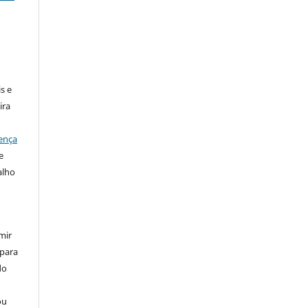
:
s e
ira
ença
e
alho
mir
 para
do
ou