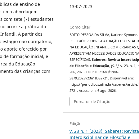
blicas de ensino de
13-07-2023
 de uma abordagem
os com sete (7) estudantes
mo ocorre a prática do
Como Citar
nfantil. A partir dos
BRITO PESSOA DA SILVA, Katiene Symone.
do estágio não obrigatório,
REFLEXÕES SOBRE A ATUAÇÃO DO ESTAGI
NA EDUCAÇÃO INFANTIL COM CRIANÇAS 
o aporte oferecido por
APRESENTAM NECESSIDADES EDUCACIONA
 de formação inicial, e
ESPECÍFICAS.
Saberes: Revista interdiscip
área da Educação
de Filosofia e Educação
,
[S. l.]
, v. 23, n. 1,
imento das crianças com
206, 2023. DOI: 10.21680/1984-
3879.2023v23n1ID32721. Disponível em:
https://periodicos.ufrn.br/saberes/article
2721. Acesso em: 6 ago. 2026.
Fomatos de Citação
Edição
v. 23 n. 1 (2023): Saberes: Revist
Interdisciplinar de Filosofia e