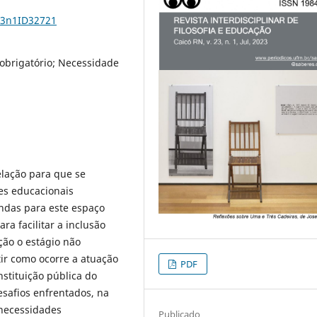
23n1ID32721
 obrigatório; Necessidade
lação para que se
es educacionais
andas para este espaço
ra facilitar a inclusão
ão o estágio não
tir como ocorre a atuação
PDF
stituição pública do
safios enfrentados, na
necessidades
Publicado