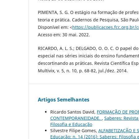
PIMENTA, S. G. O estágio na formação de profes
teoria e prática. Cadernos de Pesquisa, São Paulo
Disponível em: <
https://publicacoes.fcc.org.br/
Acesso em: 30 mai. 2022.
RICARDO, A. L. S.; DELGADO, O. O. C. O papel do
especial nas séries iniciais do ensino fundamen
descortinando as práticas. Revista Científica Es
Multivix, v. 5, n. 10, p. 68-82, jul./dez. 2014.
Artigos Semelhantes
Ricardo Santos David,
FORMAÇÃO DE PROF
CONTEMPORANEIDADE.
,
Saberes: Revista 
Filosofia e Educação
Silvestre Filipe Gomes,
ALFABETIZAÇÃO E
Educação: n. 14 (2016): Saberes: Filosofia