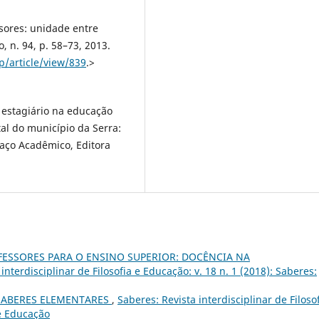
sores: unidade entre
, n. 94, p. 58–73, 2013.
cp/article/view/839
.>
 estagiário na educação
tal do município da Serra:
paço Acadêmico, Editora
ESSORES PARA O ENSINO SUPERIOR: DOCÊNCIA NA
interdisciplinar de Filosofia e Educação: v. 18 n. 1 (2018): Saberes:
 SABERES ELEMENTARES
,
Saberes: Revista interdisciplinar de Filoso
 e Educação