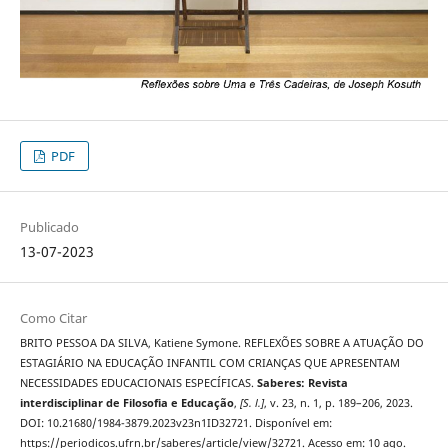
PDF
Publicado
13-07-2023
Como Citar
BRITO PESSOA DA SILVA, Katiene Symone. REFLEXÕES SOBRE A ATUAÇÃO DO
ESTAGIÁRIO NA EDUCAÇÃO INFANTIL COM CRIANÇAS QUE APRESENTAM
NECESSIDADES EDUCACIONAIS ESPECÍFICAS.
Saberes: Revista
interdisciplinar de Filosofia e Educação
,
[S. l.]
, v. 23, n. 1, p. 189–206, 2023.
DOI: 10.21680/1984-3879.2023v23n1ID32721. Disponível em:
https://periodicos.ufrn.br/saberes/article/view/32721. Acesso em: 10 ago.