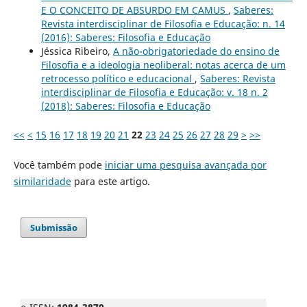
E O CONCEITO DE ABSURDO EM CAMUS
,
Saberes:
Revista interdisciplinar de Filosofia e Educação: n. 14
(2016): Saberes: Filosofia e Educação
Jéssica Ribeiro,
A não-obrigatoriedade do ensino de
Filosofia e a ideologia neoliberal: notas acerca de um
retrocesso político e educacional
,
Saberes: Revista
interdisciplinar de Filosofia e Educação: v. 18 n. 2
(2018): Saberes: Filosofia e Educação
<<
<
15
16
17
18
19
20
21
22
23
24
25
26
27
28
29
>
>>
Você também pode
iniciar uma pesquisa avançada por
similaridade
para este artigo.
Submissão