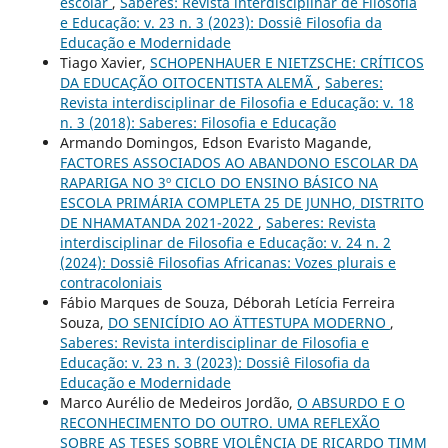
escolar
,
Saberes: Revista interdisciplinar de Filosofia
e Educação: v. 23 n. 3 (2023): Dossiê Filosofia da
Educação e Modernidade
Tiago Xavier,
SCHOPENHAUER E NIETZSCHE: CRÍTICOS
DA EDUCAÇÃO OITOCENTISTA ALEMÃ
,
Saberes:
Revista interdisciplinar de Filosofia e Educação: v. 18
n. 3 (2018): Saberes: Filosofia e Educação
Armando Domingos, Edson Evaristo Magande,
FACTORES ASSOCIADOS AO ABANDONO ESCOLAR DA
RAPARIGA NO 3º CICLO DO ENSINO BÁSICO NA
ESCOLA PRIMÁRIA COMPLETA 25 DE JUNHO, DISTRITO
DE NHAMATANDA 2021-2022
,
Saberes: Revista
interdisciplinar de Filosofia e Educação: v. 24 n. 2
(2024): Dossiê Filosofias Africanas: Vozes plurais e
contracoloniais
Fábio Marques de Souza, Déborah Letícia Ferreira
Souza,
DO SENICÍDIO AO ÄTTESTUPA MODERNO
,
Saberes: Revista interdisciplinar de Filosofia e
Educação: v. 23 n. 3 (2023): Dossiê Filosofia da
Educação e Modernidade
Marco Aurélio de Medeiros Jordão,
O ABSURDO E O
RECONHECIMENTO DO OUTRO. UMA REFLEXÃO
SOBRE AS TESES SOBRE VIOLÊNCIA DE RICARDO TIMM