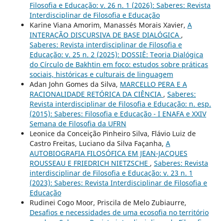
Filosofia e Educação: v. 26 n. 1 (2026): Saberes: Revista
Interdisciplinar de Filosofia e Educação
Karine Viana Amorim, Manassés Morais Xavier,
A
INTERAÇÃO DISCURSIVA DE BASE DIALÓGICA
,
Saberes: Revista interdisciplinar de Filosofia e
Educação: v. 25 n. 2 (2025): DOSSIÊ: Teoria Dialógica
do Círculo de Bakhtin em foco: estudos sobre práticas
sociais, históricas e culturais de linguagem
Adan John Gomes da Silva,
MARCELLO PERA E A
RACIONALIDADE RETÓRICA DA CIÊNCIA
,
Saberes:
Revista interdisciplinar de Filosofia e Educação: n. esp.
(2015): Saberes: Filosofia e Educação - I ENAFA e XXIV
Semana de Filosofia da UFRN
Leonice da Conceição Pinheiro Silva, Flávio Luiz de
Castro Freitas, Luciano da Silva Façanha,
A
AUTOBIOGRAFIA FILOSÓFICA EM JEAN-JACQUES
ROUSSEAU E FRIEDRICH NIETZSCHE
,
Saberes: Revista
interdisciplinar de Filosofia e Educação: v. 23 n. 1
(2023): Saberes: Revista Interdisciplinar de Filosofia e
Educação
Rudinei Cogo Moor, Priscila de Melo Zubiaurre,
Desafios e necessidades de uma ecosofia no território