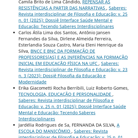
Camila Brito de Lima Cândido,
REPENSAR AS
RESISTÊNCIAS A PARTIR DAS NARRATIVAS
,
Saberes:
Revista interdisciplinar de Filosofia e Educação: v. 25
n. 01 (2025): Dossiê Interface Saúde Mental e
Educação: Tecendo Saberes Interdisciplinares
Carlos Átila Lima dos Santos, Antônio Jansen
Fernandes da Silva, Dirlene Almeida Ferreira,
Esterlandia Souza Castro, Maria Eleni Henrique da
Silva,
BNCC E BNC DA FORMAÇÃO DE
PROFESSORES(AS) E AS INFERÊNCIAS NA FORMAÇÃO
INICIAL EM EDUCAÇÃO FÍSICA NA UFC
,
Saberes:
Revista interdisciplinar de Filosofia e Educação: v. 23
n. 3 (2023): Dossiê Filosofia da Educação e
Modernidade
Erika Giacometti Rocha Berribili, Luiz Roberto Gomes,
TECNOLOGIA, EDUCAÇÃO E PERSONALIDADE
,
Saberes: Revista interdisciplinar de Filosofia e
Educação: v. 25 n. 01 (2025): Dossiê Interface Saúde
Mental e Educação: Tecendo Saberes
Interdisciplinares
Jardélia Rodrigues de Sa, FERNANDA DA SILVA,
A
ESCOLA DO MANICÔMIO
,
Saberes: Revista
interdisciplinar de Filosofia e Educação: v. 25 n. 01