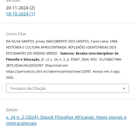
Versões
20-11-2024 (2)
18-10-2024 (1)
Como Citar
DA SILVA SANTOS, Jonas; NASCIMENTO DOS SANTOS, Carla Liane. UMA
HISTÓRIA E CULTURA AFROCENTRADA: REFLEXÕES IDENTITÁRIAS DOS
ESTUDANTES DO ENSINO MÉDIO .
Saberes: Revista interdisciplinar de
Filosofia e Educação
,
[S. l.]
, v. 24, n. 2, p. FIA07, 2024. DOI: 10.21680/1984-
3879.2024v24n2ID32997. Disponível em:
https://periodicos.ufrn.br/saberes/article/view/32997. Acesso em: 6 ago.
2026.
Fomatos de Citação
Edição
v. 24 n. 2 (2024): Dossiê Filosofias Africanas: Vozes plurais e
contracoloniais