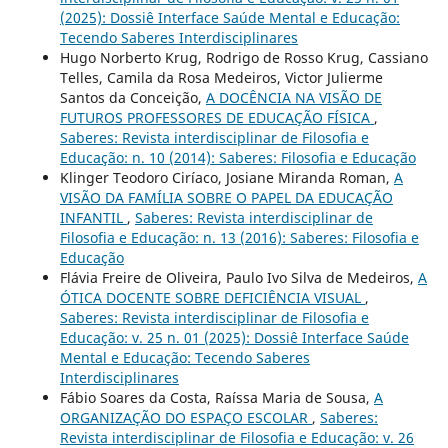
(2025): Dossiê Interface Saúde Mental e Educação:
Tecendo Saberes Interdisciplinares
Hugo Norberto Krug, Rodrigo de Rosso Krug, Cassiano
Telles, Camila da Rosa Medeiros, Victor Julierme
Santos da Conceição,
A DOCÊNCIA NA VISÃO DE
FUTUROS PROFESSORES DE EDUCAÇÃO FÍSICA
,
Saberes: Revista interdisciplinar de Filosofia e
Educação: n. 10 (2014): Saberes: Filosofia e Educação
Klinger Teodoro Ciríaco, Josiane Miranda Roman,
A
VISÃO DA FAMÍLIA SOBRE O PAPEL DA EDUCAÇÃO
INFANTIL
,
Saberes: Revista interdisciplinar de
Filosofia e Educação: n. 13 (2016): Saberes: Filosofia e
Educação
Flávia Freire de Oliveira, Paulo Ivo Silva de Medeiros,
A
ÓTICA DOCENTE SOBRE DEFICIÊNCIA VISUAL
,
Saberes: Revista interdisciplinar de Filosofia e
Educação: v. 25 n. 01 (2025): Dossiê Interface Saúde
Mental e Educação: Tecendo Saberes
Interdisciplinares
Fábio Soares da Costa, Raíssa Maria de Sousa,
A
ORGANIZAÇÃO DO ESPAÇO ESCOLAR
,
Saberes:
Revista interdisciplinar de Filosofia e Educação: v. 26