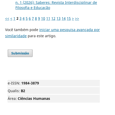
n. 1 (2026): Saberes: Revista Interdisciplinar de
Filosofia e Educação
<<
<
1
2
3
4
5
6
7
8
9
10
11
12
13
14
15
>
>>
Você também pode
iniciar uma pesquisa avançada por
similaridade
para este artigo.
Submissão
e-ISSN:
1984-3879
Qualis:
B2
Área:
Ciências Humanas