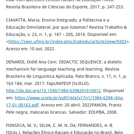
Revista Brasileira de Ciências do Esporte, 2017, p. 247-253.
CIAVATTA, Maria. Ensino Integrado, a Politecnia e a
Educação Omnilateral: por que lutamos? Revista Trabalho &
Educação, v. 23, n. 1, p. 187 – 205, 2014. Disponível em:
<
https://seer.ufmg.br/index.php/trabedu/article/view/9303
>.
Acesso em: 10 out. 2022.
DENARDI, Didiê Ana Ceni. DIDACTIC SEQUENCE: a dialetic
mechanism for language teaching and learning. Revista
Brasileira de Linguística Aplicada, Pato Branco, v. 17, n. 1, p.
163-184, mar. 2017. FapUNIFESP (SciELO).
http://dx.doi.org/10.1590/1984-6398201610012
. Disponível
em:
https://www.scielo.br/pdf/rbla/v17n1/1984-6398-rbla-
17-01-00163.pdf
. Acesso em: 20 abril. 2022FANON, Frantz.
Pele negra, máscaras brancas. Salvador: EDUFBA, 2008.
FONSECA, M. V,; SILVA, C. M. N. Da; FERNANDES, A. B.
(Orgs.). Relações Étnico-Raciais e Educação no Brasil. Belo