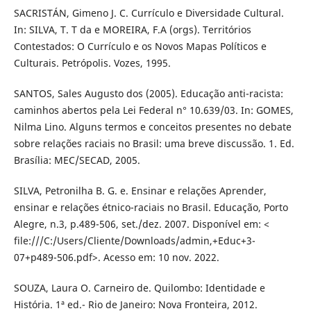
SACRISTÁN, Gimeno J. C. Currículo e Diversidade Cultural.
In: SILVA, T. T da e MOREIRA, F.A (orgs). Territórios
Contestados: O Currículo e os Novos Mapas Políticos e
Culturais. Petrópolis. Vozes, 1995.
SANTOS, Sales Augusto dos (2005). Educação anti-racista:
caminhos abertos pela Lei Federal n° 10.639/03. In: GOMES,
Nilma Lino. Alguns termos e conceitos presentes no debate
sobre relações raciais no Brasil: uma breve discussão. 1. Ed.
Brasília: MEC/SECAD, 2005.
SILVA, Petronilha B. G. e. Ensinar e relações Aprender,
ensinar e relações étnico-raciais no Brasil. Educação, Porto
Alegre, n.3, p.489-506, set./dez. 2007. Disponível em: <
file:///C:/Users/Cliente/Downloads/admin,+Educ+3-
07+p489-506.pdf>. Acesso em: 10 nov. 2022.
SOUZA, Laura O. Carneiro de. Quilombo: Identidade e
História. 1ª ed.- Rio de Janeiro: Nova Fronteira, 2012.