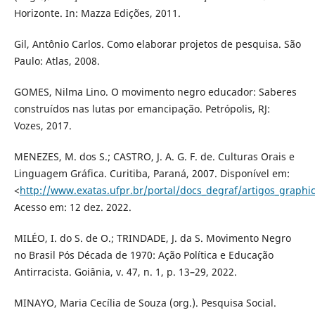
Horizonte. In: Mazza Edições, 2011.
Gil, Antônio Carlos. Como elaborar projetos de pesquisa. São
Paulo: Atlas, 2008.
GOMES, Nilma Lino. O movimento negro educador: Saberes
construídos nas lutas por emancipação. Petrópolis, RJ:
Vozes, 2017.
MENEZES, M. dos S.; CASTRO, J. A. G. F. de. Culturas Orais e
Linguagem Gráfica. Curitiba, Paraná, 2007. Disponível em:
<
http://www.exatas.ufpr.br/portal/docs_degraf/artigos_grap
Acesso em: 12 dez. 2022.
MILÉO, I. do S. de O.; TRINDADE, J. da S. Movimento Negro
no Brasil Pós Década de 1970: Ação Política e Educação
Antirracista. Goiânia, v. 47, n. 1, p. 13–29, 2022.
MINAYO, Maria Cecília de Souza (org.). Pesquisa Social.