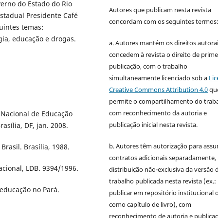
erno do Estado do Rio
Autores que publicam nesta revista
stadual Presidente Café
concordam com os seguintes termos
uintes temas:
ia, educação e drogas.
a. Autores mantém os direitos autorai
concedem à revista o direito de prime
publicação, com o trabalho
simultaneamente licenciado sob a
Lic
Creative Commons Attribution 4.0
qu
permite o compartilhamento do trab
com reconhecimento da autoria e
a Nacional de Educação
publicação inicial nesta revista.
asília, DF, jan. 2008.
b. Autores têm autorização para assu
rasil. Brasília, 1988.
contratos adicionais separadamente,
acional, LDB. 9394/1996.
distribuição não-exclusiva da versão 
trabalho publicada nesta revista (ex.:
educação no Pará.
publicar em repositório institucional 
como capítulo de livro), com
reconhecimento de autoria e publica