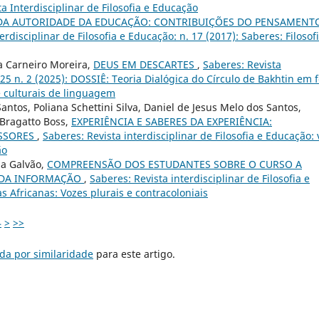
ta Interdisciplinar de Filosofia e Educação
 DA AUTORIDADE DA EDUCAÇÃO: CONTRIBUIÇÕES DO PENSAMENT
erdisciplinar de Filosofia e Educação: n. 17 (2017): Saberes: Filosof
a Carneiro Moreira,
DEUS EM DESCARTES
,
Saberes: Revista
. 25 n. 2 (2025): DOSSIÊ: Teoria Dialógica do Círculo de Bakhtin em f
 e culturais de linguagem
ntos, Poliana Schettini Silva, Daniel de Jesus Melo dos Santos,
 Bragatto Boss,
EXPERIÊNCIA E SABERES DA EXPERIÊNCIA:
ESSORES
,
Saberes: Revista interdisciplinar de Filosofia e Educação: 
ão
da Galvão,
COMPREENSÃO DOS ESTUDANTES SOBRE O CURSO A
A DA INFORMAÇÃO
,
Saberes: Revista interdisciplinar de Filosofia e
as Africanas: Vozes plurais e contracoloniais
4
>
>>
da por similaridade
para este artigo.