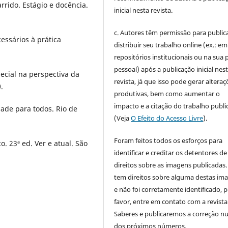
rido. Estágio e docência.
inicial nesta revista.
c. Autores têm permissão para publica
essários à prática
distribuir seu trabalho online (ex.: em
repositórios institucionais ou na sua 
pessoal) após a publicação inicial nes
ecial na perspectiva da
revista, já que isso pode gerar alteraç
.
produtivas, bem como aumentar o
impacto e a citação do trabalho publ
ade para todos. Rio de
(Veja
O Efeito do Acesso Livre
).
Foram feitos todos os esforços para
o. 23ª ed. Ver e atual. São
identificar e creditar os detentores de
direitos sobre as imagens publicadas.
tem direitos sobre alguma destas im
e não foi corretamente identificado, 
favor, entre em contato com a revista
Saberes e publicaremos a correção 
dos próximos números.