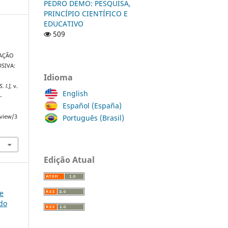
PEDRO DEMO: PESQUISA,
PRINCÍPIO CIENTÍFICO E
EDUCATIVO
509
CAÇÃO
SIVA:
Idioma
S. l.]
, v.
English
-
Español (España)
Português (Brasil)
/view/3
Edição Atual
ce
do