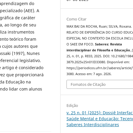
 aprendizagem do
pecializado (AEE). A
gráfica de caráter
Como Citar
da, ao longo de seu
MAX BAI DA ROCHA, Ruan; SILVA, Roxana.
liza instrumentos
RELATO DE EXPERIÊNCIA DO CURSO EDU
ento teórico foram
ESPECIAL NO CONTEXTO DA ESCOLA INCLU
O SAEE EM FOCO.
Saberes: Revista
 cujos autores que
interdisciplinar de Filosofia e Educação
,
[
assaki (1997), Nunes
25, n. 01, p. RE03, 2025. DOI: 10.21680/1984
ferencial legislativo.
3879.2025v25n01ID33080. Disponível em:
 artigo é considerado
https://periodicos.ufrn.br/saberes/article
ez que proporcionará
3080. Acesso em: 7 ago. 2026.
 da Educação na
Fomatos de Citação
ando lidar com alunos
Edição
v. 25 n. 01 (2025): Dossiê Interfa
Saúde Mental e Educação: Tecen
Saberes Interdisciplinares