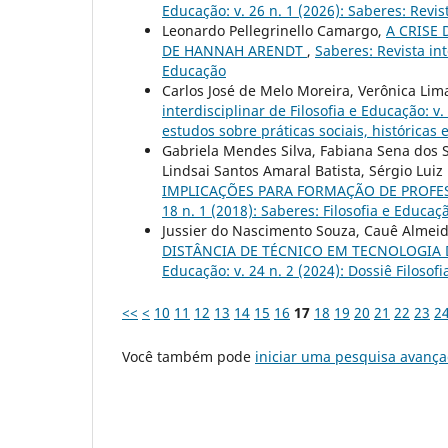
Educação: v. 26 n. 1 (2026): Saberes: Revis
Leonardo Pellegrinello Camargo,
A CRISE
DE HANNAH ARENDT
,
Saberes: Revista int
Educação
Carlos José de Melo Moreira, Verônica Lim
interdisciplinar de Filosofia e Educação: v
estudos sobre práticas sociais, históricas
Gabriela Mendes Silva, Fabiana Sena dos Sa
Lindsai Santos Amaral Batista, Sérgio Luiz
IMPLICAÇÕES PARA FORMAÇÃO DE PROF
18 n. 1 (2018): Saberes: Filosofia e Educaç
Jussier do Nascimento Souza, Cauê Almei
DISTÂNCIA DE TÉCNICO EM TECNOLOGI
Educação: v. 24 n. 2 (2024): Dossiê Filosofi
<<
<
10
11
12
13
14
15
16
17
18
19
20
21
22
23
2
Você também pode
iniciar uma pesquisa avança