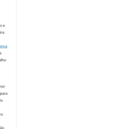
:
s e
ira
ença
e
alho
mir
 para
do
ou
ção