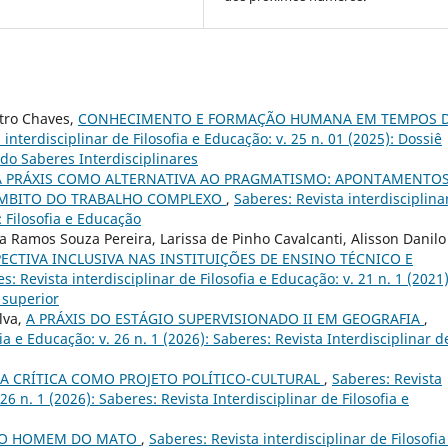
stro Chaves,
CONHECIMENTO E FORMAÇÃO HUMANA EM TEMPOS 
 interdisciplinar de Filosofia e Educação: v. 25 n. 01 (2025): Dossiê
do Saberes Interdisciplinares
DA PRÁXIS COMO ALTERNATIVA AO PRAGMATISMO: APONTAMENTO
ÂMBITO DO TRABALHO COMPLEXO
,
Saberes: Revista interdisciplina
: Filosofia e Educação
na Ramos Souza Pereira, Larissa de Pinho Cavalcanti, Alisson Danilo
ECTIVA INCLUSIVA NAS INSTITUIÇÕES DE ENSINO TÉCNICO E
s: Revista interdisciplinar de Filosofia e Educação: v. 21 n. 1 (2021)
 superior
lva,
A PRÁXIS DO ESTÁGIO SUPERVISIONADO II EM GEOGRAFIA
,
ia e Educação: v. 26 n. 1 (2026): Saberes: Revista Interdisciplinar d
A CRÍTICA COMO PROJETO POLÍTICO-CULTURAL
,
Saberes: Revista
 26 n. 1 (2026): Saberes: Revista Interdisciplinar de Filosofia e
E O HOMEM DO MATO
,
Saberes: Revista interdisciplinar de Filosofia