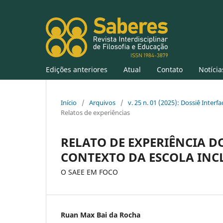
Edições anteriores
Atual
Contato
Notícia
Início
/
Arquivos
/
v. 25 n. 01 (2025): Dossiê Inter
Relatos de experiências
RELATO DE EXPERIÊNCIA D
CONTEXTO DA ESCOLA INC
O SAEE EM FOCO
Ruan Max Bai da Rocha