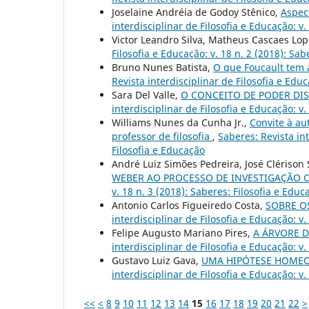
Joselaine Andréia de Godoy Stênico,
Aspec
interdisciplinar de Filosofia e Educação: v.
Victor Leandro Silva, Matheus Cascaes Lo
Filosofia e Educação: v. 18 n. 2 (2018): Sab
Bruno Nunes Batista,
O que Foucault tem 
Revista interdisciplinar de Filosofia e Educ
Sara Del Valle,
O CONCEITO DE PODER DI
interdisciplinar de Filosofia e Educação: v.
Williams Nunes da Cunha Jr.,
Convite à au
professor de filosofia
,
Saberes: Revista int
Filosofia e Educação
André Luiz Simões Pedreira, José Clérison
WEBER AO PROCESSO DE INVESTIGAÇÃO C
v. 18 n. 3 (2018): Saberes: Filosofia e Educ
Antonio Carlos Figueiredo Costa,
SOBRE O
interdisciplinar de Filosofia e Educação: v.
Felipe Augusto Mariano Pires,
A ÁRVORE D
interdisciplinar de Filosofia e Educação: v.
Gustavo Luiz Gava,
UMA HIPÓTESE HOMEOS
interdisciplinar de Filosofia e Educação: v.
<<
<
8
9
10
11
12
13
14
15
16
17
18
19
20
21
22
>