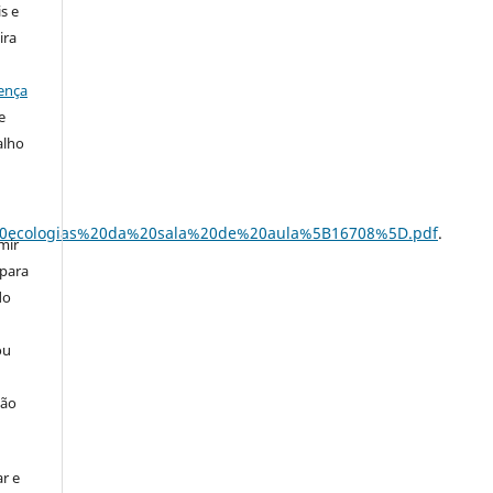
s e
ira
ença
e
alho
s%20ecologias%20da%20sala%20de%20aula%5B16708%5D.pdf
.
mir
 para
do
ou
ção
r e