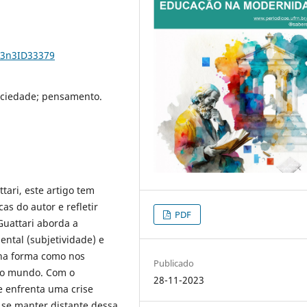
23n3ID33379
sociedade; pensamento.
tari, este artigo tem
as do autor e refletir
PDF
Guattari aborda a
ental (subjetividade) e
na forma como nos
Publicado
e o mundo. Com o
28-11-2023
e enfrenta uma crise
 se manter distante dessa