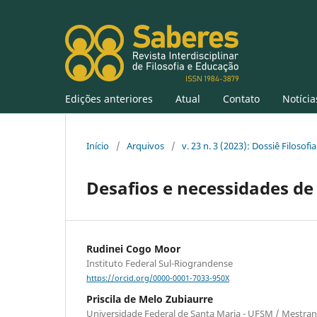
Edições anteriores
Atual
Contato
Notícia
Início
/
Arquivos
/
v. 23 n. 3 (2023): Dossiê Filoso
Desafios e necessidades de 
Rudinei Cogo Moor
Instituto Federal Sul-Riograndense
https://orcid.org/0000-0001-7033-950X
Priscila de Melo Zubiaurre
Universidade Federal de Santa Maria - UFSM / Mestra