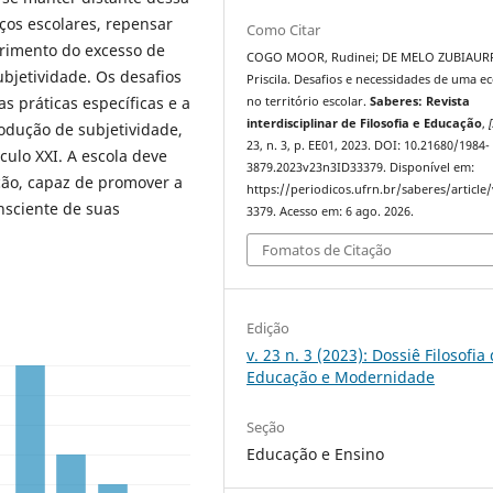
ços escolares, repensar
Como Citar
imento do excesso de
COGO MOOR, Rudinei; DE MELO ZUBIAUR
ubjetividade. Os desafios
Priscila. Desafios e necessidades de uma ec
s práticas específicas e a
no território escolar.
Saberes: Revista
interdisciplinar de Filosofia e Educação
,
[
dução de subjetividade,
23, n. 3, p. EE01, 2023. DOI: 10.21680/1984-
ulo XXI. A escola deve
3879.2023v23n3ID33379. Disponível em:
ção, capaz de promover a
https://periodicos.ufrn.br/saberes/article
nsciente de suas
3379. Acesso em: 6 ago. 2026.
Fomatos de Citação
Edição
v. 23 n. 3 (2023): Dossiê Filosofia
Educação e Modernidade
Seção
Educação e Ensino