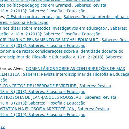
tos político-pedagógicos em Gramsci
,
Saberes: Revista
 18 n. 2 (2018): Saberes: Filosofia e Educação
pes,
O Estado contra a educação
,
Saberes: Revista interdisciplinar 
eres: Filosofia e Educação
a nos dizer sobre métodos investigativos em educação?
,
Saberes:
ação: v. 18 n. 2 (2018): Saberes: Filosofia e Educação
SCIPLINAR NO PENSAMENTO DE MICHEL FOUCAULT
,
Saberes: Revi
 18 n. 3 (2018): Saberes: Filosofia e Educação
tonomia da razão: considerações sobre a identidade docente do
erdisciplinar de Filosofia e Educação: v. 18 n. 2 (2018): Saberes:
 Santos Alves,
COMENTÁRIOS SOBRE AS CONTRIBUIÇÕES DE MAX
IENTÍFICA
,
Saberes: Revista interdisciplinar de Filosofia e Educaçã
ação
S CONCEITOS DE LIBERDADE E VIRTUDE
,
Saberes: Revista
 18 n. 3 (2018): Saberes: Filosofia e Educação
A FILOSOFIA DE JEAN-JACQUES ROUSSEAU
,
Saberes: Revista
 18 n. 3 (2018): Saberes: Filosofia e Educação
TÁTICA NA FILOSOFIA ARISTOTÉLICA
,
Saberes: Revista
 19 n. 1 (2019): Saberes: Filosofia e Educação
>>