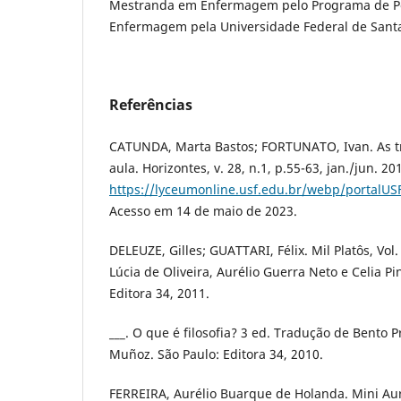
Mestranda em Enfermagem pelo Programa de P
Enfermagem pela Universidade Federal de Sant
Referências
CATUNDA, Marta Bastos; FORTUNATO, Ivan. As tr
aula. Horizontes, v. 28, n.1, p.55-63, jan./jun. 2
https://lyceumonline.usf.edu.br/webp/porta
Acesso em 14 de maio de 2023.
DELEUZE, Gilles; GUATTARI, Félix. Mil Platôs, Vol
Lúcia de Oliveira, Aurélio Guerra Neto e Celia Pi
Editora 34, 2011.
___. O que é filosofia? 3 ed. Tradução de Bento P
Muñoz. São Paulo: Editora 34, 2010.
FERREIRA, Aurélio Buarque de Holanda. Mini Auré