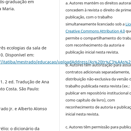
ós-graduação em
a. Autores mantém os direitos autorai
a Maria.
concedem à revista o direito de prime
publicação, com o trabalho
simultaneamente licenciado sob a
Lic
Creative Commons Attribution 4.0
qu
permite o compartilhamento do trab
com reconhecimento da autoria e
ês ecologias da sala de
publicação inicial nesta revista.
010. Disponível em:
lUSF/itatiba/mestrado/educacao/uploadAddress/As%20tr%C3%AA
b. Autores têm autorização para assu
contratos adicionais separadamente,
distribuição não-exclusiva da versão 
. 1. 2 ed. Tradução de Ana
trabalho publicada nesta revista (ex.:
nto Costa. São Paulo:
publicar em repositório institucional 
como capítulo de livro), com
reconhecimento de autoria e publica
rado Jr. e Alberto Alonso
inicial nesta revista.
c. Autores têm permissão para publica
lio: o dicionário da