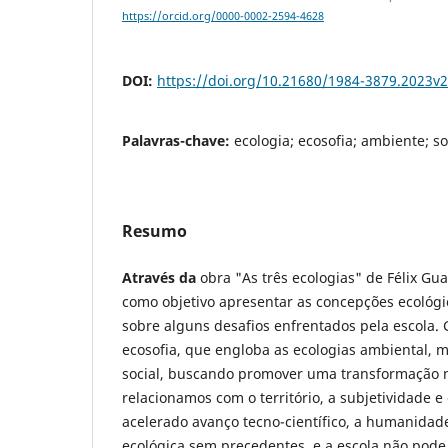
https://orcid.org/0000-0002-2594-4628
DOI:
https://doi.org/10.21680/1984-3879.2023v
Palavras-chave:
ecologia; ecosofia; ambiente; 
Resumo
Através da
obra "As três ecologias" de Félix Guat
como objetivo apresentar as concepções ecológic
sobre alguns desafios enfrentados pela escola. 
ecosofia, que engloba as ecologias ambiental, m
social, buscando promover uma transformação 
relacionamos com o território, a subjetividade 
acelerado avanço tecno-científico, a humanidad
ecológica sem precedentes, e a escola não pode