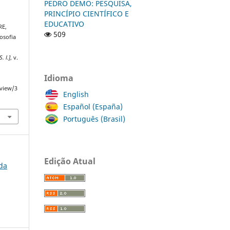
PEDRO DEMO: PESQUISA,
PRINCÍPIO CIENTÍFICO E
EDUCATIVO
RE,
509
osofia
S. l.]
, v.
Idioma
/view/3
English
Español (España)
Português (Brasil)
Edição Atual
 da