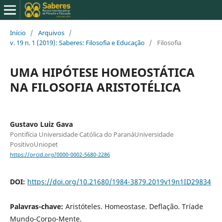
Início
/
Arquivos
/
v. 19 n. 1 (2019): Saberes: Filosofia e Educação
/
Filosofia
UMA HIPÓTESE HOMEOSTÁTICA
NA FILOSOFIA ARISTOTÉLICA
Gustavo Luiz Gava
Pontifícia Universidade Católica do ParanáUniversidade
PositivoUniopet
https://orcid.org/0000-0002-5680-2286
DOI:
https://doi.org/10.21680/1984-3879.2019v19n1ID29834
Palavras-chave:
Aristóteles. Homeostase. Deflação. Tríade
Mundo-Corpo-Mente.