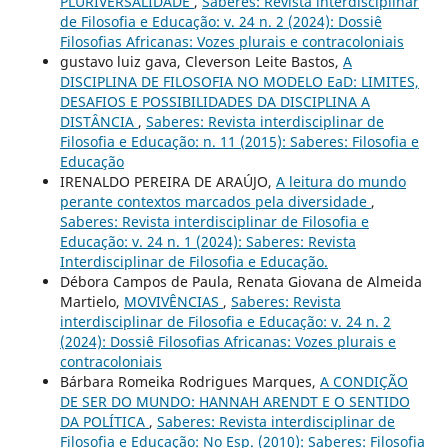
PLURIVERSALIDADE
,
Saberes: Revista interdisciplinar
de Filosofia e Educação: v. 24 n. 2 (2024): Dossiê
Filosofias Africanas: Vozes plurais e contracoloniais
gustavo luiz gava, Cleverson Leite Bastos,
A
DISCIPLINA DE FILOSOFIA NO MODELO EaD: LIMITES,
DESAFIOS E POSSIBILIDADES DA DISCIPLINA A
DISTÂNCIA
,
Saberes: Revista interdisciplinar de
Filosofia e Educação: n. 11 (2015): Saberes: Filosofia e
Educação
IRENALDO PEREIRA DE ARAÚJO,
A leitura do mundo
perante contextos marcados pela diversidade
,
Saberes: Revista interdisciplinar de Filosofia e
Educação: v. 24 n. 1 (2024): Saberes: Revista
Interdisciplinar de Filosofia e Educação.
Débora Campos de Paula, Renata Giovana de Almeida
Martielo,
MOVIVÊNCIAS
,
Saberes: Revista
interdisciplinar de Filosofia e Educação: v. 24 n. 2
(2024): Dossiê Filosofias Africanas: Vozes plurais e
contracoloniais
Bárbara Romeika Rodrigues Marques,
A CONDIÇÃO
DE SER DO MUNDO: HANNAH ARENDT E O SENTIDO
DA POLÍTICA
,
Saberes: Revista interdisciplinar de
Filosofia e Educação: No Esp. (2010): Saberes: Filosofia