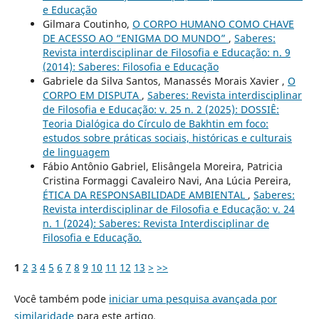
e Educação
Gilmara Coutinho,
O CORPO HUMANO COMO CHAVE
DE ACESSO AO “ENIGMA DO MUNDO”
,
Saberes:
Revista interdisciplinar de Filosofia e Educação: n. 9
(2014): Saberes: Filosofia e Educação
Gabriele da Silva Santos, Manassés Morais Xavier ,
O
CORPO EM DISPUTA
,
Saberes: Revista interdisciplinar
de Filosofia e Educação: v. 25 n. 2 (2025): DOSSIÊ:
Teoria Dialógica do Círculo de Bakhtin em foco:
estudos sobre práticas sociais, históricas e culturais
de linguagem
Fábio Antônio Gabriel, Elisângela Moreira, Patricia
Cristina Formaggi Cavaleiro Navi, Ana Lúcia Pereira,
ÉTICA DA RESPONSABILIDADE AMBIENTAL
,
Saberes:
Revista interdisciplinar de Filosofia e Educação: v. 24
n. 1 (2024): Saberes: Revista Interdisciplinar de
Filosofia e Educação.
1
2
3
4
5
6
7
8
9
10
11
12
13
>
>>
Você também pode
iniciar uma pesquisa avançada por
similaridade
para este artigo.