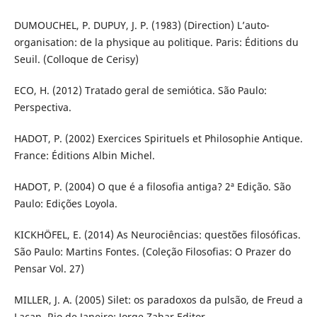
DUMOUCHEL, P. DUPUY, J. P. (1983) (Direction) L’auto-
organisation: de la physique au politique. Paris: Éditions du
Seuil. (Colloque de Cerisy)
ECO, H. (2012) Tratado geral de semiótica. São Paulo:
Perspectiva.
HADOT, P. (2002) Exercices Spirituels et Philosophie Antique.
France: Éditions Albin Michel.
HADOT, P. (2004) O que é a filosofia antiga? 2ª Edição. São
Paulo: Edições Loyola.
KICKHÖFEL, E. (2014) As Neurociências: questões filosóficas.
São Paulo: Martins Fontes. (Coleção Filosofias: O Prazer do
Pensar Vol. 27)
MILLER, J. A. (2005) Silet: os paradoxos da pulsão, de Freud a
Lacan. Rio de Janeiro: Jorge Zahar Editor.