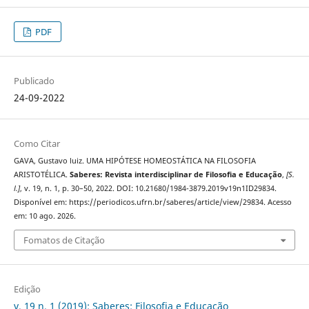
PDF
Publicado
24-09-2022
Como Citar
GAVA, Gustavo luiz. UMA HIPÓTESE HOMEOSTÁTICA NA FILOSOFIA
ARISTOTÉLICA.
Saberes: Revista interdisciplinar de Filosofia e Educação
,
[S.
l.]
, v. 19, n. 1, p. 30–50, 2022. DOI: 10.21680/1984-3879.2019v19n1ID29834.
Disponível em: https://periodicos.ufrn.br/saberes/article/view/29834. Acesso
em: 10 ago. 2026.
Fomatos de Citação
Edição
v. 19 n. 1 (2019): Saberes: Filosofia e Educação