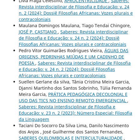
Livia Fraga Celestino,
AFROCENTRICIDADE
,
Saberes:
Revista interdisciplinar de Filosofia e Educação: v. 24
n. 2 (2024): Dossiê Filosofias Africanas: Vozes plurais e
contracoloniais
Maulana Domingos Maulana, Tiago Tendai Chingore,
JOSÉ P. CASTIANO
,
Saberes: Revista interdisciplinar
de Filosofia e Educação: v. 24 n. 2 (2024): Dossiê
Filosofias Africanas: Vozes plurais e contracoloniais
Pedro Vitor Guimarães Rodrigues Vieira,
ÁGUAS DAS
ORIGENS, PEDRINHAS MIÚDAS E UM CADINHO DE
POESIA
,
Saberes: Revista interdisciplinar de Filosofia
e Educação: v. 24 n. 2 (2024): Dossiê Filosofias
Africanas: Vozes plurais e contracoloniais
Suellen Gerlane da silva, Tânia Cristina Meira Garcia,
Djanni Martinho dos Santos Sobrinho, Túlia Fernanda
Meira Garcia,
PRÁTICA PEDAGÓGICA DECOLONIAL E
USO DAS TICS NO ENSINO REMOTO EMERGENCIAL
,
Saberes: Revista interdisciplinar de Filosofia e
Educação: v. 23 n. 2 (2023): Número Especial: Filosofia
da Linguagem
Taciani Do Socorro Da Silva Lima, Danilo Nascimento
dos Anjos , José Guilherme dos Santos Fernandes,
SABERES QUILOMBOLAS E INTERCULTURALIDADE
,