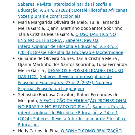
Saberes: Revista interdisciplinar de Filosofia e
Educação: v. 24 n. 2 (2024): Dossiê Filosofias Africanas:
Vozes plurais e contracoloniais
Maria Margarida Oliveira de Melo, Tulia Fernanda
Meira Garcia, Djanni Martinho dos Santos Sobrinho,
Tânia Cristina Meira Garcia,
O USO DAS TICS NO
ENSINO DE HISTÓRIA
,
Saberes: Revista
interdisciplinar de Filosofia e Educação: v. 23 n. 3
(2023): Dossiê Filosofia da Educação e Modernidade
Gillianne de Oliveira Nunes, Tânia Cristina Meira ,
Djanni Martinho dos Santos Sobrinho, Tulia Fernanda
Meira Garcia ,
DESAFIOS E POSSIBILIDADES DO USO
DAS TICS
,
Saberes: Revista interdisciplinar de
Filosofia e Educação: v. 23 n. 2 (2023): Número
Especial: Filosofia da Linguagem
Sebastião Barbosa Carvalho, Rafael Fernandes de
Mesquita,
A EVOLUÇÃO DA EDUCAÇÃO PROFISSIONAL
NO BRASIL E NO ESTADO DO PIAUÍ
,
Saberes: Revista
interdisciplinar de Filosofia e Educação: v. 24 n. 1
(2024): Saberes: Revista Interdisciplinar de Filosofia e
Educação.
Hedy Carlos de Pina,
O SONHO COMO REALIZAÇÃO