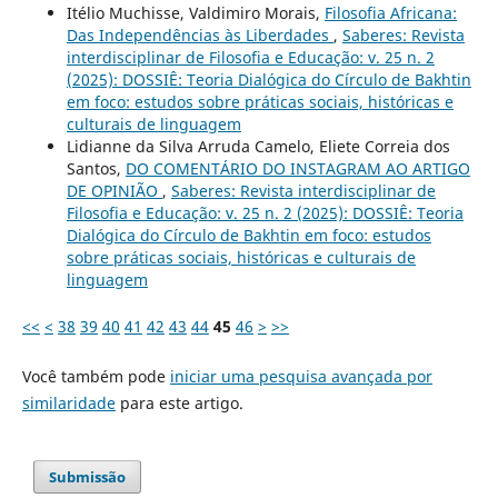
Itélio Muchisse, Valdimiro Morais,
Filosofia Africana:
Das Independências às Liberdades
,
Saberes: Revista
interdisciplinar de Filosofia e Educação: v. 25 n. 2
(2025): DOSSIÊ: Teoria Dialógica do Círculo de Bakhtin
em foco: estudos sobre práticas sociais, históricas e
culturais de linguagem
Lidianne da Silva Arruda Camelo, Eliete Correia dos
Santos,
DO COMENTÁRIO DO INSTAGRAM AO ARTIGO
DE OPINIÃO
,
Saberes: Revista interdisciplinar de
Filosofia e Educação: v. 25 n. 2 (2025): DOSSIÊ: Teoria
Dialógica do Círculo de Bakhtin em foco: estudos
sobre práticas sociais, históricas e culturais de
linguagem
<<
<
38
39
40
41
42
43
44
45
46
>
>>
Você também pode
iniciar uma pesquisa avançada por
similaridade
para este artigo.
Submissão