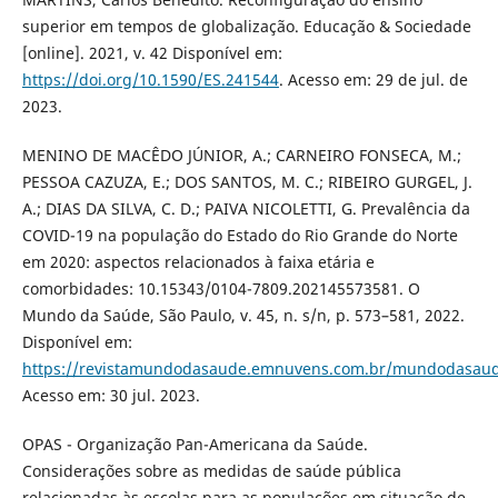
superior em tempos de globalização. Educação & Sociedade
[online]. 2021, v. 42 Disponível em:
https://doi.org/10.1590/ES.241544
. Acesso em: 29 de jul. de
2023.
MENINO DE MACÊDO JÚNIOR, A.; CARNEIRO FONSECA, M.;
PESSOA CAZUZA, E.; DOS SANTOS, M. C.; RIBEIRO GURGEL, J.
A.; DIAS DA SILVA, C. D.; PAIVA NICOLETTI, G. Prevalência da
COVID-19 na população do Estado do Rio Grande do Norte
em 2020: aspectos relacionados à faixa etária e
comorbidades: 10.15343/0104-7809.202145573581. O
Mundo da Saúde, São Paulo, v. 45, n. s/n, p. 573–581, 2022.
Disponível em:
https://revistamundodasaude.emnuvens.com.br/mundodasaude
Acesso em: 30 jul. 2023.
OPAS - Organização Pan-Americana da Saúde.
Considerações sobre as medidas de saúde pública
relacionadas às escolas para as populações em situação de