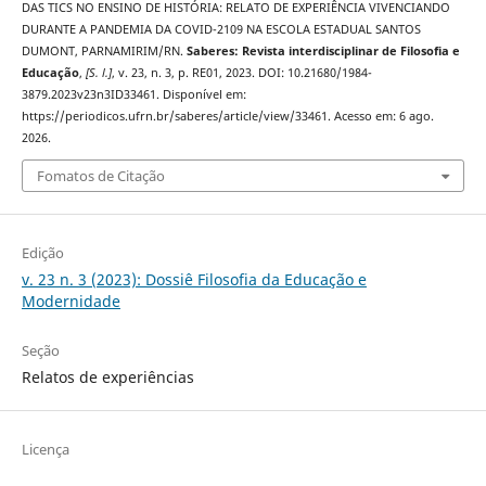
DAS TICS NO ENSINO DE HISTÓRIA: RELATO DE EXPERIÊNCIA VIVENCIANDO
DURANTE A PANDEMIA DA COVID-2109 NA ESCOLA ESTADUAL SANTOS
DUMONT, PARNAMIRIM/RN.
Saberes: Revista interdisciplinar de Filosofia e
Educação
,
[S. l.]
, v. 23, n. 3, p. RE01, 2023. DOI: 10.21680/1984-
3879.2023v23n3ID33461. Disponível em:
https://periodicos.ufrn.br/saberes/article/view/33461. Acesso em: 6 ago.
2026.
Fomatos de Citação
Edição
v. 23 n. 3 (2023): Dossiê Filosofia da Educação e
Modernidade
Seção
Relatos de experiências
Licença