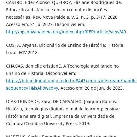
CASTRO, Eder Alonso, QUEIROZ, Eliziane Roddrigues de.
Educação a distância e ensino remoto: distinções
necessárias. Rev. Nova Paideia. v. 2, n. 3, p. 3-17. 2020.
Acesso em: 31 jul 2023. Disponível em:
http://ojs.novapaideia.org/index.php/RIEP/article/view/40
.
COSTA, Aryana. Dicionário de Ensino de História: História
Local. FGV,2018.
CHAGAS, danielle cristianE. A Tecnologia auxiliando no
Ensino de História. Disponível em:
https://bibliodigital.unijui.edu.br:8443/xmlui/bitstream/ha
sequence=1&isAllowed=y
. Acesso em: 20 de jun. de 2023.
DIAS-TRINDADE, Sara; DE CARVALHO, Joaquim Ramos.
História, tecnologias digitais e mobile learning: ensinar
História na era digital. Imprensa da Universidade de
Coimbra/Coimbra University Press, 2019.
MARTINS, Carlos Benedito. Reconfiguração do ensino