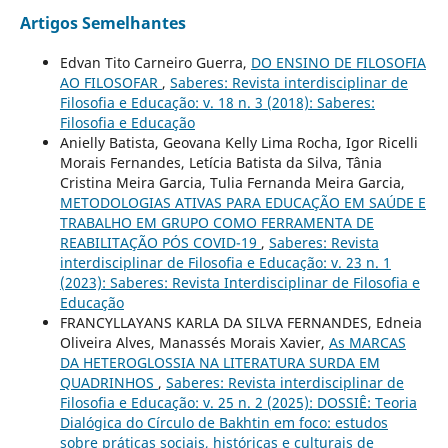
Artigos Semelhantes
Edvan Tito Carneiro Guerra,
DO ENSINO DE FILOSOFIA
AO FILOSOFAR
,
Saberes: Revista interdisciplinar de
Filosofia e Educação: v. 18 n. 3 (2018): Saberes:
Filosofia e Educação
Anielly Batista, Geovana Kelly Lima Rocha, Igor Ricelli
Morais Fernandes, Letícia Batista da Silva, Tânia
Cristina Meira Garcia, Tulia Fernanda Meira Garcia,
METODOLOGIAS ATIVAS PARA EDUCAÇÃO EM SAÚDE E
TRABALHO EM GRUPO COMO FERRAMENTA DE
REABILITAÇÃO PÓS COVID-19
,
Saberes: Revista
interdisciplinar de Filosofia e Educação: v. 23 n. 1
(2023): Saberes: Revista Interdisciplinar de Filosofia e
Educação
FRANCYLLAYANS KARLA DA SILVA FERNANDES, Edneia
Oliveira Alves, Manassés Morais Xavier,
As MARCAS
DA HETEROGLOSSIA NA LITERATURA SURDA EM
QUADRINHOS
,
Saberes: Revista interdisciplinar de
Filosofia e Educação: v. 25 n. 2 (2025): DOSSIÊ: Teoria
Dialógica do Círculo de Bakhtin em foco: estudos
sobre práticas sociais, históricas e culturais de