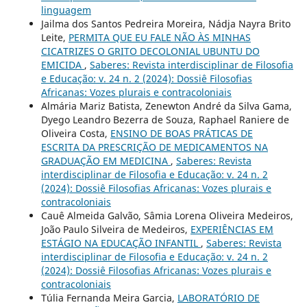
linguagem
Jailma dos Santos Pedreira Moreira, Nádja Nayra Brito
Leite,
PERMITA QUE EU FALE NÃO ÀS MINHAS
CICATRIZES O GRITO DECOLONIAL UBUNTU DO
EMICIDA
,
Saberes: Revista interdisciplinar de Filosofia
e Educação: v. 24 n. 2 (2024): Dossiê Filosofias
Africanas: Vozes plurais e contracoloniais
Almária Mariz Batista, Zenewton André da Silva Gama,
Dyego Leandro Bezerra de Souza, Raphael Raniere de
Oliveira Costa,
ENSINO DE BOAS PRÁTICAS DE
ESCRITA DA PRESCRIÇÃO DE MEDICAMENTOS NA
GRADUAÇÃO EM MEDICINA
,
Saberes: Revista
interdisciplinar de Filosofia e Educação: v. 24 n. 2
(2024): Dossiê Filosofias Africanas: Vozes plurais e
contracoloniais
Cauê Almeida Galvão, Sâmia Lorena Oliveira Medeiros,
João Paulo Silveira de Medeiros,
EXPERIÊNCIAS EM
ESTÁGIO NA EDUCAÇÃO INFANTIL
,
Saberes: Revista
interdisciplinar de Filosofia e Educação: v. 24 n. 2
(2024): Dossiê Filosofias Africanas: Vozes plurais e
contracoloniais
Túlia Fernanda Meira Garcia,
LABORATÓRIO DE