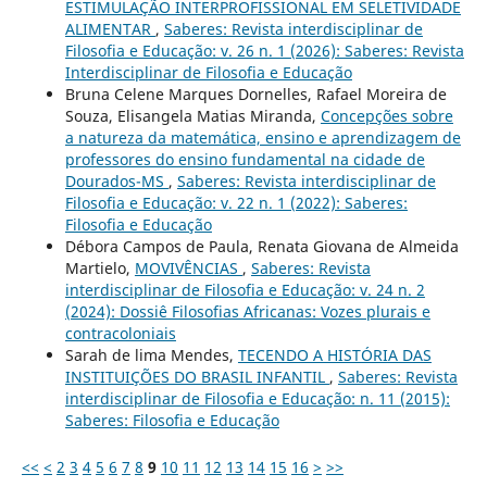
ESTIMULAÇÃO INTERPROFISSIONAL EM SELETIVIDADE
ALIMENTAR
,
Saberes: Revista interdisciplinar de
Filosofia e Educação: v. 26 n. 1 (2026): Saberes: Revista
Interdisciplinar de Filosofia e Educação
Bruna Celene Marques Dornelles, Rafael Moreira de
Souza, Elisangela Matias Miranda,
Concepções sobre
a natureza da matemática, ensino e aprendizagem de
professores do ensino fundamental na cidade de
Dourados-MS
,
Saberes: Revista interdisciplinar de
Filosofia e Educação: v. 22 n. 1 (2022): Saberes:
Filosofia e Educação
Débora Campos de Paula, Renata Giovana de Almeida
Martielo,
MOVIVÊNCIAS
,
Saberes: Revista
interdisciplinar de Filosofia e Educação: v. 24 n. 2
(2024): Dossiê Filosofias Africanas: Vozes plurais e
contracoloniais
Sarah de lima Mendes,
TECENDO A HISTÓRIA DAS
INSTITUIÇÕES DO BRASIL INFANTIL
,
Saberes: Revista
interdisciplinar de Filosofia e Educação: n. 11 (2015):
Saberes: Filosofia e Educação
<<
<
2
3
4
5
6
7
8
9
10
11
12
13
14
15
16
>
>>