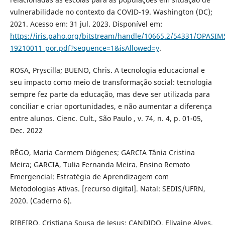
vulnerabilidade no contexto da COVID-19. Washington (DC);
2021. Acesso em: 31 jul. 2023. Disponível em:
https://iris.paho.org/bitstream/handle/10665.2/54331/OPASI
19210011_por.pdf?sequence=1&isAllowed=y
.
ROSA, Pryscilla; BUENO, Chris. A tecnologia educacional e
seu impacto como meio de transformação social: tecnologia
sempre fez parte da educação, mas deve ser utilizada para
conciliar e criar oportunidades, e não aumentar a diferença
entre alunos. Cienc. Cult., São Paulo , v. 74, n. 4, p. 01-05,
Dec. 2022
RÊGO, Maria Carmem Diógenes; GARCIA Tânia Cristina
Meira; GARCIA, Tulia Fernanda Meira. Ensino Remoto
Emergencial: Estratégia de Aprendizagem com
Metodologias Ativas. [recurso digital]. Natal: SEDIS/UFRN,
2020. (Caderno 6).
RIBEIRO, Cristiana Sousa de Jesus; CANDIDO, Elivaine Alves.