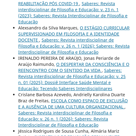
REABILITAÇÃO PÓS COVID-19
,
Saberes: Revista
interdisciplinar de Filosofia e Educação: v. 23 n. 1
(2023): Saberes: Revista Interdisciplinar de Filosofia e
Educação
Alexsandro da Silva Marques,
O ESTÁGIO CURRICULAR
SUPERVISIONADO EM FILOSOFIA E A IDENTIDADE
DOCENTE
,
Saberes: Revista interdisciplinar de
Filosofia e Educação: v. 26 n. 1 (2026): Saberes: Revista
Interdisciplinar de Filosofia e Educação
IRENALDO PEREIRA DE ARAÚJO, Jonas Periarde de
Araújo Raimundo,
O DESPERTAR DA CONSCIÊNCIA E O
REENCONTRO COM O SENTIDO DA VIDA
,
Saberes:
Revista interdisciplinar de Filosofia e Educação: v. 25
n. 01 (2025): Dossiê Interface Saúde Mental e
Educação: Tecendo Saberes Interdisciplinares
Crislane Barbosa Azevedo, Andrielly Karolina Duarte
Braz de Freitas,
ESCOLA COMO ESPAÇO DE EXCLUSÃO
E A AUSÊNCIA DE UMA CULTURA ORGANIZACIONAL
,
Saberes: Revista interdisciplinar de Filosofia e
Educação: v. 26 n. 1 (2026): Saberes: Revista
Interdisciplinar de Filosofia e Educação
Jéssica Rodrigues de Sousa Cunha, Almária Mariz