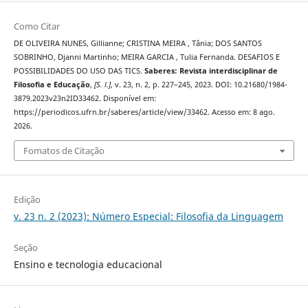
Como Citar
DE OLIVEIRA NUNES, Gillianne; CRISTINA MEIRA , Tânia; DOS SANTOS
SOBRINHO, Djanni Martinho; MEIRA GARCIA , Tulia Fernanda. DESAFIOS E
POSSIBILIDADES DO USO DAS TICS.
Saberes: Revista interdisciplinar de
Filosofia e Educação
,
[S. l.]
, v. 23, n. 2, p. 227–245, 2023. DOI: 10.21680/1984-
3879.2023v23n2ID33462. Disponível em:
https://periodicos.ufrn.br/saberes/article/view/33462. Acesso em: 8 ago.
2026.
Fomatos de Citação
Edição
v. 23 n. 2 (2023): Número Especial: Filosofia da Linguagem
Seção
Ensino e tecnologia educacional