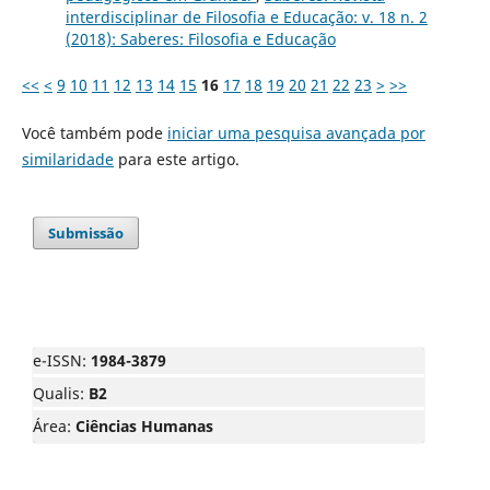
interdisciplinar de Filosofia e Educação: v. 18 n. 2
(2018): Saberes: Filosofia e Educação
<<
<
9
10
11
12
13
14
15
16
17
18
19
20
21
22
23
>
>>
Você também pode
iniciar uma pesquisa avançada por
similaridade
para este artigo.
Submissão
e-ISSN:
1984-3879
Qualis:
B2
Área:
Ciências Humanas