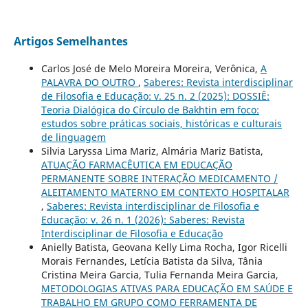
Artigos Semelhantes
Carlos José de Melo Moreira Moreira, Verônica,
A
PALAVRA DO OUTRO
,
Saberes: Revista interdisciplinar
de Filosofia e Educação: v. 25 n. 2 (2025): DOSSIÊ:
Teoria Dialógica do Círculo de Bakhtin em foco:
estudos sobre práticas sociais, históricas e culturais
de linguagem
Silvia Laryssa Lima Mariz, Almária Mariz Batista,
ATUAÇÃO FARMACÊUTICA EM EDUCAÇÃO
PERMANENTE SOBRE INTERAÇÃO MEDICAMENTO /
ALEITAMENTO MATERNO EM CONTEXTO HOSPITALAR
,
Saberes: Revista interdisciplinar de Filosofia e
Educação: v. 26 n. 1 (2026): Saberes: Revista
Interdisciplinar de Filosofia e Educação
Anielly Batista, Geovana Kelly Lima Rocha, Igor Ricelli
Morais Fernandes, Letícia Batista da Silva, Tânia
Cristina Meira Garcia, Tulia Fernanda Meira Garcia,
METODOLOGIAS ATIVAS PARA EDUCAÇÃO EM SAÚDE E
TRABALHO EM GRUPO COMO FERRAMENTA DE