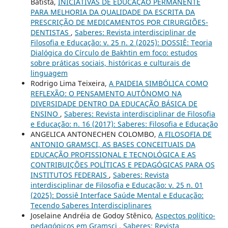
Batista,
INICIATIVAS DE EDUCAÇÃO PERMANENTE
PARA MELHORIA DA QUALIDADE DA ESCRITA DA
PRESCRIÇÃO DE MEDICAMENTOS POR CIRURGIÕES-
DENTISTAS
,
Saberes: Revista interdisciplinar de
Filosofia e Educação: v. 25 n. 2 (2025): DOSSIÊ: Teoria
Dialógica do Círculo de Bakhtin em foco: estudos
sobre práticas sociais, históricas e culturais de
linguagem
Rodrigo Lima Teixeira,
A PAIDEIA SIMBÓLICA COMO
REFLEXÃO: O PENSAMENTO AUTÔNOMO NA
DIVERSIDADE DENTRO DA EDUCAÇÃO BÁSICA DE
ENSINO
,
Saberes: Revista interdisciplinar de Filosofia
e Educação: n. 16 (2017): Saberes: Filosofia e Educação
ANGELICA ANTONECHEN COLOMBO,
A FILOSOFIA DE
ANTONIO GRAMSCI, AS BASES CONCEITUAIS DA
EDUCAÇÃO PROFISSIONAL E TECNOLÓGICA E AS
CONTRIBUIÇÕES POLÍTICAS E PEDAGÓGICAS PARA OS
INSTITUTOS FEDERAIS
,
Saberes: Revista
interdisciplinar de Filosofia e Educação: v. 25 n. 01
(2025): Dossiê Interface Saúde Mental e Educação:
Tecendo Saberes Interdisciplinares
Joselaine Andréia de Godoy Stênico,
Aspectos político-
pedagógicos em Gramsci
,
Saberes: Revista