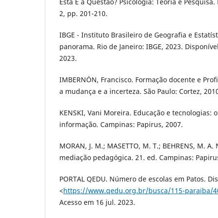
Esta É a Questão? Psicologia: Teoria e Pesquisa. 
2, pp. 201-210.
IBGE - Instituto Brasileiro de Geografia e Estatíst
panorama. Rio de Janeiro: IBGE, 2023. Disponível
2023.
IMBERNÓN, Francisco. Formação docente e Profi
a mudança e a incerteza. São Paulo: Cortez, 201
KENSKI, Vani Moreira. Educação e tecnologias: o
informação. Campinas: Papirus, 2007.
MORAN, J. M.; MASETTO, M. T.; BEHRENS, M. A. 
mediação pedagógica. 21. ed. Campinas: Papirus
PORTAL QEDU. Número de escolas em Patos. Dis
<
https://www.qedu.org.br/busca/115-paraiba/
Acesso em 16 jul. 2023.