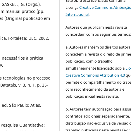
Este obra está licenciado com uma
; GASKELL, G. (Orgs.),
Licença
Creative Commons Atribuição
um manual prático (pp.
Internacional
.
zes (Original publicado em
Autores que publicam nesta revista
concordam com os seguintes termos
ica. Fortaleza: UEC, 2002.
a. Autores mantém os direitos autorai
concedem à revista o direito de prime
 necessários à prática
publicação, com o trabalho
96
simultaneamente licenciado sob a
Lic
Creative Commons Attribution 4.0
qu
s tecnologias no processo
permite o compartilhamento do trab
atais, v. 3, n. 1, p. 25-
com reconhecimento da autoria e
publicação inicial nesta revista.
 ed. São Paulo: Atlas,
b. Autores têm autorização para assu
contratos adicionais separadamente,
distribuição não-exclusiva da versão 
Pesquisa Quantitativa:
trabalho publicada nesta revista (ex.: