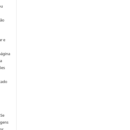
ou
ção
r e
página
ta
ões
icado
 Se
agens
por