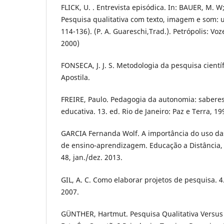
FLICK, U. . Entrevista episódica. In: BAUER, M. W
Pesquisa qualitativa com texto, imagem e som: 
114-136). (P. A. Guareschi,Trad.). Petrópolis: Vo
2000)
FONSECA, J. J. S. Metodologia da pesquisa científ
Apostila.
FREIRE, Paulo. Pedagogia da autonomia: saberes
educativa. 13. ed. Rio de Janeiro: Paz e Terra, 19
GARCIA Fernanda Wolf. A importância do uso da
de ensino-aprendizagem. Educação a Distância, Bat
48, jan./dez. 2013.
GIL, A. C. Como elaborar projetos de pesquisa. 4.
2007.
GÜNTHER, Hartmut. Pesquisa Qualitativa Versus 