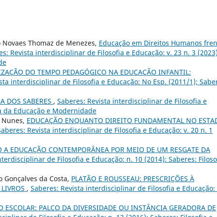
lio Novaes Thomaz de Menezes,
Educação em Direitos Humanos fren
s: Revista interdisciplinar de Filosofia e Educação: v. 23 n. 3 (2023)
de
IZAÇÃO DO TEMPO PEDAGÓGICO NA EDUCAÇÃO INFANTIL:
sta interdisciplinar de Filosofia e Educação: No Esp. (2011/1); Sabe
A DOS SABERES
,
Saberes: Revista interdisciplinar de Filosofia e
ofia da Educação e Modernidade
i Nunes,
EDUCAÇÃO ENQUANTO DIREITO FUNDAMENTAL NO ESTA
Saberes: Revista interdisciplinar de Filosofia e Educação: v. 20 n. 1
O A EDUCAÇÃO CONTEMPORÂNEA POR MEIO DE UM RESGATE DA
terdisciplinar de Filosofia e Educação: n. 10 (2014): Saberes: Filoso
ro Gonçalves da Costa,
PLATÃO E ROUSSEAU: PRESCRIÇÕES À
 LIVROS
,
Saberes: Revista interdisciplinar de Filosofia e Educação: 
 ESCOLAR: PALCO DA DIVERSIDADE OU INSTÂNCIA GERADORA DE