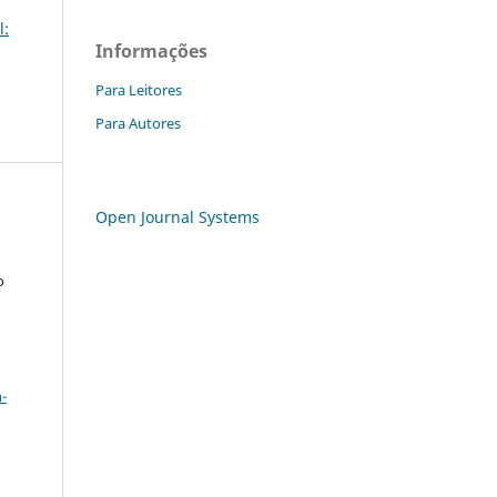
l:
Informações
Para Leitores
Para Autores
Open Journal Systems
o
a
-