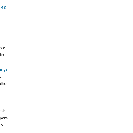
 4.0
:
s e
ira
ença
e
alho
mir
 para
do