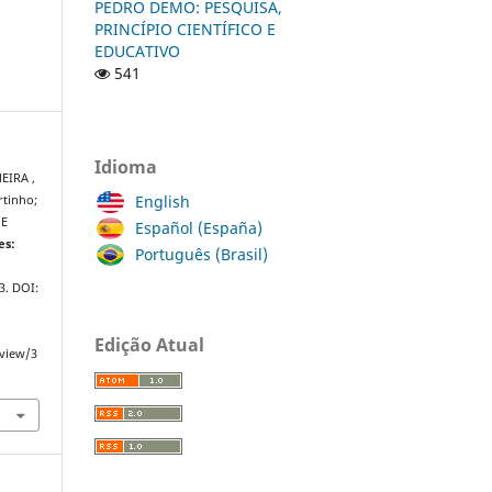
PEDRO DEMO: PESQUISA,
PRINCÍPIO CIENTÍFICO E
EDUCATIVO
541
Idioma
EIRA ,
English
tinho;
 E
Español (España)
es:
Português (Brasil)
23. DOI:
Edição Atual
/view/3