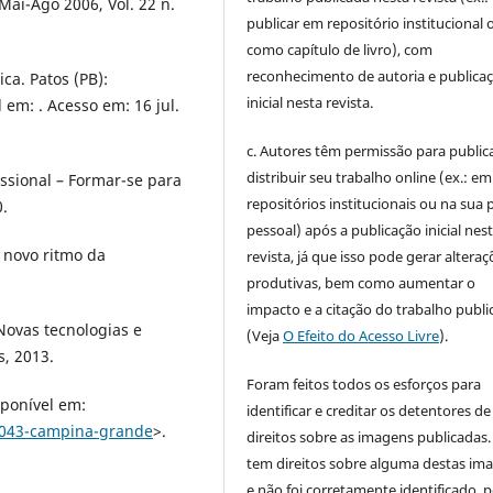
Mai-Ago 2006, Vol. 22 n.
publicar em repositório institucional 
como capítulo de livro), com
reconhecimento de autoria e publica
ica. Patos (PB):
inicial nesta revista.
 em: . Acesso em: 16 jul.
c. Autores têm permissão para publica
distribuir seu trabalho online (ex.: em
ssional – Formar-se para
repositórios institucionais ou na sua 
0.
pessoal) após a publicação inicial nes
 novo ritmo da
revista, já que isso pode gerar alteraç
produtivas, bem como aumentar o
impacto e a citação do trabalho publ
Novas tecnologias e
(Veja
O Efeito do Acesso Livre
).
, 2013.
Foram feitos todos os esforços para
ponível em:
identificar e creditar os detentores de
4043-campina-grande
>.
direitos sobre as imagens publicadas.
tem direitos sobre alguma destas im
e não foi corretamente identificado, 