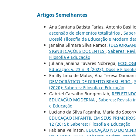
Artigos Semelhantes
Ana Santana Batista Farias, Antonio Basi
ascensão de elementos totalitários
,
Sabere
Dossiê Filosofia da Educação e Modernida
Janaina Silmara Silva Ramos,
(DES)ORGAN
SIGNIFICAÇÕES DOCENTES
,
Saberes: Revi
Filosofia e Educação
Juliana Janaina Tavares Nóbrega,
ECOLOGI
Educação: v. 23 n. 3 (2023): Dossiê Filos
Emilly Lima de Matos, Ana Teresa Damian
DEMOCRÁTICO DE DIREITO BRASILEIRO
,
(2020): Saberes: Filosofia e Educação
Gabriel Carvalho Bungenstab,
REFLETIND
EDUCAÇÃO MODERNA
,
Saberes: Revista in
e Educação
Luciano da Silva Façanha, Maria do Socor
EDUCAÇÃO INFANTIL EM SEUS PRIMEIROS
12 (2015): Saberes: Filosofia e Educação
Fabiana Pelinson,
EDUCAÇÃO NO DOMÍNIO