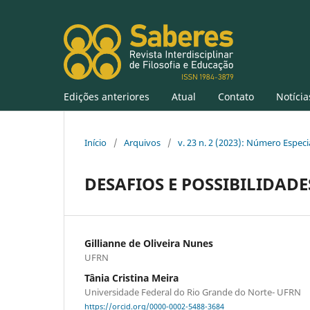
Edições anteriores
Atual
Contato
Notícia
Início
/
Arquivos
/
v. 23 n. 2 (2023): Número Especi
DESAFIOS E POSSIBILIDADE
Gillianne de Oliveira Nunes
UFRN
Tânia Cristina Meira
Universidade Federal do Rio Grande do Norte- UFRN
https://orcid.org/0000-0002-5488-3684