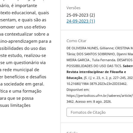
nário, é importante
Versões
texto educacional, quais
25-09-2023 (2)
esentam, e quais são as
24-09-2023 (1)
promover um uso efetivo
va contextualizar sobre a
Como Citar
nsino-aprendizagem para a
ssibilidades do uso das
DE OLIVEIRA NUNES, Gillianne; CRISTINA M
Tânia; DOS SANTOS SOBRINHO, Djanni Mar
ste estudo, realizou-se
MEIRA GARCIA , Tulia Fernanda. DESAFIOS
-se um questionário via
POSSIBILIDADES DO USO DAS TICS.
Saber
a rede municipal de
Revista interdisciplinar de Filosofia e
r benefícios e desafios
Educação
,
[S. l.]
, v. 23, n. 2, p. 227–245, 20
 a sociedade em geral.
10.21680/1984-3879.2023v23n2ID33462.
Disponível em:
rítica e uma formação
https://periodicos.ufrn.br/saberes/article
ara que se possa
3462. Acesso em: 8 ago. 2026.
 suas limitações
Fomatos de Citação