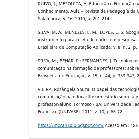
RUIVO, J.; MESQUITA, H. Educação e Formação n
Conhecimento. Aula – Revista de Pedagogía da 
Salamanca, v. 16, 2010, p. 201-214.
SILVA, M. A.; MENEZES, E. M.; LOPES, C. S. Goog
instrumento para coleta de dados em pesquisas c
Brasileira de Computação Aplicada, v. 8, n. 2, p.
SILVA, M.; BEHAR, P.; FERNANDES, J. Tecnologia
comunicação na formação de professores: sobre 
Brasileira de Educação, v. 15, n. 44, p. 333-347, 
VIEIRA, Rosângela Souza. O papel das tecnologi
comunicação na educação: um estudo sobre a p
professor/aluno. Formoso - BA: Universidade Fed
Francisco (UNIVASF), 2011. v. 10, p.66-72
https://moran10.blogspot.com/
Acesso em : 18/