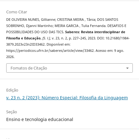
Como Citar
DE OLIVEIRA NUNES, Gillianne; CRISTINA MEIRA , Tânia; DOS SANTOS
SOBRINHO, Djanni Martinho; MEIRA GARCIA , Tulia Fernanda. DESAFIOS E
POSSIBILIDADES DO USO DAS TICS.
Saberes: Revista interdisciplinar de
Filosofia e Educação
,
[S. l.]
, v. 23, n. 2, p. 227–245, 2023. DOI: 10.21680/1984-
3879.2023v23n2ID33462. Disponível em:
https://periodicos.ufrn.br/saberes/article/view/33462. Acesso em: 9 ago.
2026.
Fomatos de Citação
Edição
v. 23 n. 2 (2023): Número Especial: Filosofia da Linguagem
Seção
Ensino e tecnologia educacional