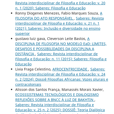
Revista interdisciplinar de Filosofia e Educação: v. 20
n. 1 (2020): Saberes: Filosofia e Educação
Ronny Diogenes Menezes, Fabio Marques Souza,
A
FILOSOFIA DO ATO RESPONSÁVEL
,
Saberes: Revista
interdisciplinar de Filosofia e Educação: v. 21 n. 1
(2021): Saberes: Inclusão e diversidade no ensino
superior
gustavo luiz gava, Cleverson Leite Bastos,
A
DISCIPLINA DE FILOSOFIA NO MODELO EaD: LIMITES,
DESAFIOS E POSSIBILIDADES DA DISCIPLINA A
DISTÂNCIA
,
Saberes: Revista interdisciplinar de
Filosofia e Educação: n. 11 (2015): Saberes: Filosofia e
Educação
Livia Fraga Celestino,
AFROCENTRICIDADE
,
Saberes:
Revista interdisciplinar de Filosofia e Educação: v. 24
n. 2 (2024): Dossiê Filosofias Africanas: Vozes plurais e
contracoloniais
Alisson dos Santos França, Manassés Morais Xavier,
ECOSSSISTEMAS TECNOLÓGICOS E DIALOGISMO
REFLEXÕES SOBRE A BNCC À LUZ DE BAKHTIN
,
Saberes: Revista interdisciplinar de Filosofia e
Educação: v. 25 n. 2 (2025): DOSSIÊ: Teoria Dialógica