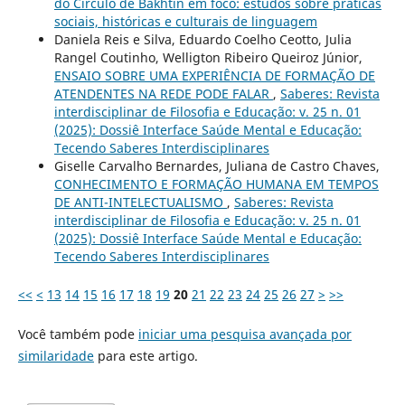
do Círculo de Bakhtin em foco: estudos sobre práticas
sociais, históricas e culturais de linguagem
Daniela Reis e Silva, Eduardo Coelho Ceotto, Julia
Rangel Coutinho, Welligton Ribeiro Queiroz Júnior,
ENSAIO SOBRE UMA EXPERIÊNCIA DE FORMAÇÃO DE
ATENDENTES NA REDE PODE FALAR
,
Saberes: Revista
interdisciplinar de Filosofia e Educação: v. 25 n. 01
(2025): Dossiê Interface Saúde Mental e Educação:
Tecendo Saberes Interdisciplinares
Giselle Carvalho Bernardes, Juliana de Castro Chaves,
CONHECIMENTO E FORMAÇÃO HUMANA EM TEMPOS
DE ANTI-INTELECTUALISMO
,
Saberes: Revista
interdisciplinar de Filosofia e Educação: v. 25 n. 01
(2025): Dossiê Interface Saúde Mental e Educação:
Tecendo Saberes Interdisciplinares
<<
<
13
14
15
16
17
18
19
20
21
22
23
24
25
26
27
>
>>
Você também pode
iniciar uma pesquisa avançada por
similaridade
para este artigo.