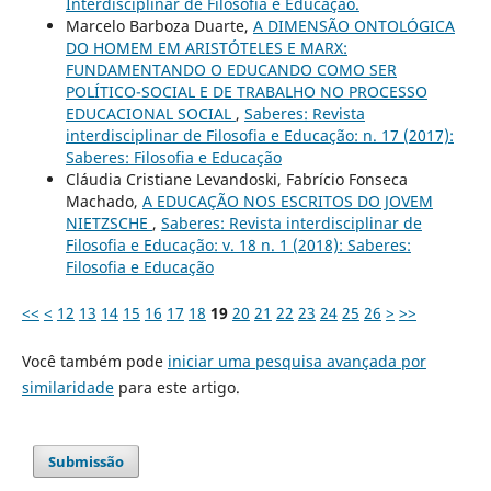
Interdisciplinar de Filosofia e Educação.
Marcelo Barboza Duarte,
A DIMENSÃO ONTOLÓGICA
DO HOMEM EM ARISTÓTELES E MARX:
FUNDAMENTANDO O EDUCANDO COMO SER
POLÍTICO-SOCIAL E DE TRABALHO NO PROCESSO
EDUCACIONAL SOCIAL
,
Saberes: Revista
interdisciplinar de Filosofia e Educação: n. 17 (2017):
Saberes: Filosofia e Educação
Cláudia Cristiane Levandoski, Fabrício Fonseca
Machado,
A EDUCAÇÃO NOS ESCRITOS DO JOVEM
NIETZSCHE
,
Saberes: Revista interdisciplinar de
Filosofia e Educação: v. 18 n. 1 (2018): Saberes:
Filosofia e Educação
<<
<
12
13
14
15
16
17
18
19
20
21
22
23
24
25
26
>
>>
Você também pode
iniciar uma pesquisa avançada por
similaridade
para este artigo.
Submissão