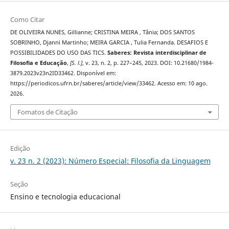
Como Citar
DE OLIVEIRA NUNES, Gillianne; CRISTINA MEIRA , Tânia; DOS SANTOS
SOBRINHO, Djanni Martinho; MEIRA GARCIA , Tulia Fernanda. DESAFIOS E
POSSIBILIDADES DO USO DAS TICS.
Saberes: Revista interdisciplinar de
Filosofia e Educação
,
[S. l.]
, v. 23, n. 2, p. 227–245, 2023. DOI: 10.21680/1984-
3879.2023v23n2ID33462. Disponível em:
https://periodicos.ufrn.br/saberes/article/view/33462. Acesso em: 10 ago.
2026.
Fomatos de Citação
Edição
v. 23 n. 2 (2023): Número Especial: Filosofia da Linguagem
Seção
Ensino e tecnologia educacional