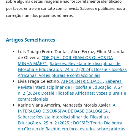
sobre alguma destas imagens e não foi corretamente identificado,
por favor, entre em contato com a revista Saberes e publicaremos a
correção num dos próximos números.
Artigos Semelhantes
Luis Thiago Freire Dantas, Alice Ferraz, Ellen Miranda
de Oliveira,
“DE QUAL COR ERAM OS OLHOS DA
MINHA MÃE?”
,
Saberes: Revista interdisciplinar de
Filosofia e Educação: v. 24 n. 2 (2024): Dossiê Filosofias
Africanas: Vozes plurais e contracoloniais
Livia Fraga Celestino,
AFROCENTRICIDADE
,
Saberes:
Revista interdisciplinar de Filosofia e Educação: v. 24
n. 2 (2024): Dossiê Filosofias Africanas: Vozes plurais e
contracoloniais
Karine Viana Amorim, Manassés Morais Xavier,
A
INTERAÇÃO DISCURSIVA DE BASE DIALÓGICA
,
Saberes: Revista interdisciplinar de Filosofia e
Educação: v. 25 n. 2 (2025): DOSSIÊ: Teoria Dialógica
do Círculo de Bakhtin em foco: estudos sobre práticas