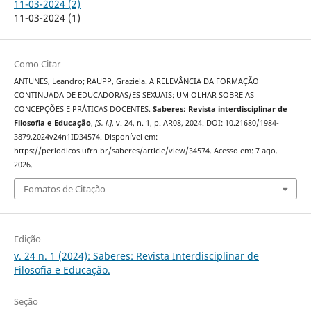
11-03-2024 (2)
11-03-2024 (1)
Como Citar
ANTUNES, Leandro; RAUPP, Graziela. A RELEVÂNCIA DA FORMAÇÃO
CONTINUADA DE EDUCADORAS/ES SEXUAIS: UM OLHAR SOBRE AS
CONCEPÇÕES E PRÁTICAS DOCENTES.
Saberes: Revista interdisciplinar de
Filosofia e Educação
,
[S. l.]
, v. 24, n. 1, p. AR08, 2024. DOI: 10.21680/1984-
3879.2024v24n1ID34574. Disponível em:
https://periodicos.ufrn.br/saberes/article/view/34574. Acesso em: 7 ago.
2026.
Fomatos de Citação
Edição
v. 24 n. 1 (2024): Saberes: Revista Interdisciplinar de
Filosofia e Educação.
Seção