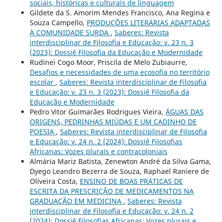
sociais, históricas e culturais de linguagem
Gildete da S. Amorim Mendes Francisco, Ana Regina e
Souza Campello,
PRODUÇÕES LITERÁRIAS ADAPTADAS
À COMUNIDADE SURDA
,
Saberes: Revista
interdisciplinar de Filosofia e Educação: v. 23 n. 3
(2023): Dossiê Filosofia da Educação e Modernidade
Rudinei Cogo Moor, Priscila de Melo Zubiaurre,
Desafios e necessidades de uma ecosofia no território
escolar
,
Saberes: Revista interdisciplinar de Filosofia
e Educação: v. 23 n. 3 (2023): Dossiê Filosofia da
Educação e Modernidade
Pedro Vitor Guimarães Rodrigues Vieira,
ÁGUAS DAS
ORIGENS, PEDRINHAS MIÚDAS E UM CADINHO DE
POESIA
,
Saberes: Revista interdisciplinar de Filosofia
e Educação: v. 24 n. 2 (2024): Dossiê Filosofias
Africanas: Vozes plurais e contracoloniais
Almária Mariz Batista, Zenewton André da Silva Gama,
Dyego Leandro Bezerra de Souza, Raphael Raniere de
Oliveira Costa,
ENSINO DE BOAS PRÁTICAS DE
ESCRITA DA PRESCRIÇÃO DE MEDICAMENTOS NA
GRADUAÇÃO EM MEDICINA
,
Saberes: Revista
interdisciplinar de Filosofia e Educação: v. 24 n. 2
(2024): Dossiê Filosofias Africanas: Vozes plurais e