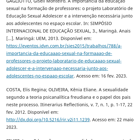
GAGLIOTTO, Giseli Monteiro. A importância da educação
sexual na formação de professores: o projeto Laboratório de
Educação Sexual Adolescer e a intervenção necessária junto
aos adolescentes no espaço escolar. In: SIMPÓSIO
INTERNACIONAL DE EDUCAÇÃO SEXUAL, 3., Maringá. Anais
[...]. Maringá: UEM, 2013. Disponível em:
https://eventos.idvn.com.br/sies2015/trabalhos/788/a-
importancia-da-educaaao-sexual-na-formaaao-de-
professores-o-projeto-laboratario-de-educaaao-sexual-
adolescer-e-a-intervenaao-necessaria-junto-aos-
adolescentes-no-espaao-escolar
. Acesso em: 16 fev. 2023.
COSTA, Elis Regina; OLIVEIRA, Kênia Eliane. A sexualidade
segundo a teoria psicanalítica freudiana e o papel dos pais
neste processo. Itinerarius Reflectionis, v. 7, n. 1, p. 1-17, 22
fev. 2012. Disponível em:
http://dx.doi.org/10.5216/rir.v2i11.1239
. Acesso em: 22 maio
2023.