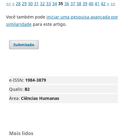
<<
<
28
29
30
31
32
33
34
35
36
37
38
39
40
41
42
>
>>
Você também pode
iniciar uma pesquisa avançada por
similaridade
para este artigo.
Submissão
e-ISSN:
1984-3879
Qualis:
B2
Área:
Ciências Humanas
Mais lidos