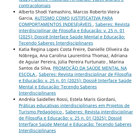
contracoloniais
Alberto Shodi Yamashiro, Marcos Roberto Vieira
Garcia,
AUTISMO COMO JUSTIFICATIVA PARA
COMPORTAMENTOS INDESEJÁVEIS
,
Saberes: Revista
interdisciplinar de Filosofia e Educação: v. 25 n. 01
(2025): Dossiê Interface Saúde Mental e Educação:
Tecendo Saberes Interdisciplinares
Katia Regina Lopes Costa Freire, Danielle Oliveira da
Nóbrega, Ana Carolina Laurentina Thomaz, Adriana
de Aguiar Pereira, Júlia Pereira Furtunato , Marina
Santos da Silva,
PROMOÇÃO DA SAÚDE MENTAL NA
ESCOLA
,
Saberes: Revista interdisciplinar de Filosofia
e Educação: v. 25 n. 01 (2025): Dossiê Interface Saúde
Mental e Educação: Tecendo Saberes
Interdisciplinares
Andréia Saidelles Rossi, Estela Maris Giordani,
Práticas educativas interdisciplinares em Projetos de
Turismo Pedagógico
,
Saberes: Revista interdisciplinar
de Filosofia e Educação: v. 25 n. 01 (2025): Dossiê
Interface Saúde Mental e Educação: Tecendo Saberes
Interdisciplinares