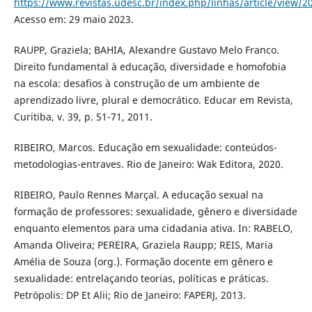
https://www.revistas.udesc.br/index.php/linhas/article/view/2
Acesso em: 29 maio 2023.
RAUPP, Graziela; BAHIA, Alexandre Gustavo Melo Franco.
Direito fundamental à educação, diversidade e homofobia
na escola: desafios à construção de um ambiente de
aprendizado livre, plural e democrático. Educar em Revista,
Curitiba, v. 39, p. 51-71, 2011.
RIBEIRO, Marcos. Educação em sexualidade: conteúdos-
metodologias-entraves. Rio de Janeiro: Wak Editora, 2020.
RIBEIRO, Paulo Rennes Marçal. A educação sexual na
formação de professores: sexualidade, gênero e diversidade
enquanto elementos para uma cidadania ativa. In: RABELO,
Amanda Oliveira; PEREIRA, Graziela Raupp; REIS, Maria
Amélia de Souza (org.). Formação docente em gênero e
sexualidade: entrelaçando teorias, políticas e práticas.
Petrópolis: DP Et Alii; Rio de Janeiro: FAPERJ, 2013.