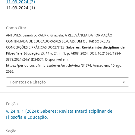
11-03-2024 (2)
11-03-2024 (1)
Como Citar
ANTUNES, Leandro; RAUPP, Graziela. A RELEVÂNCIA DA FORMAÇÃO
CONTINUADA DE EDUCADORAS/ES SEXUAIS: UM OLHAR SOBRE AS
CONCEPÇÕES E PRÁTICAS DOCENTES.
Saberes: Revista interdisciplinar de
Filosofia e Educação
,
[S. l.]
, v. 24, n. 1, p. AR08, 2024. DOI: 10.21680/1984-
3879.2024v24n1ID34574. Disponível em:
https://periodicos.ufrn.br/saberes/article/view/34574. Acesso em: 10 ago.
2026.
Fomatos de Citação
Edição
v. 24 n. 1 (2024): Saberes: Revista Interdisciplinar de
Filosofia e Educação.
Seção