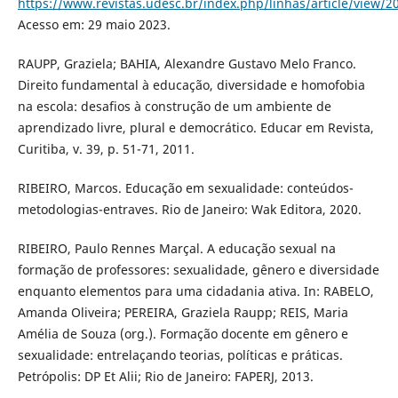
https://www.revistas.udesc.br/index.php/linhas/article/view/2
Acesso em: 29 maio 2023.
RAUPP, Graziela; BAHIA, Alexandre Gustavo Melo Franco.
Direito fundamental à educação, diversidade e homofobia
na escola: desafios à construção de um ambiente de
aprendizado livre, plural e democrático. Educar em Revista,
Curitiba, v. 39, p. 51-71, 2011.
RIBEIRO, Marcos. Educação em sexualidade: conteúdos-
metodologias-entraves. Rio de Janeiro: Wak Editora, 2020.
RIBEIRO, Paulo Rennes Marçal. A educação sexual na
formação de professores: sexualidade, gênero e diversidade
enquanto elementos para uma cidadania ativa. In: RABELO,
Amanda Oliveira; PEREIRA, Graziela Raupp; REIS, Maria
Amélia de Souza (org.). Formação docente em gênero e
sexualidade: entrelaçando teorias, políticas e práticas.
Petrópolis: DP Et Alii; Rio de Janeiro: FAPERJ, 2013.