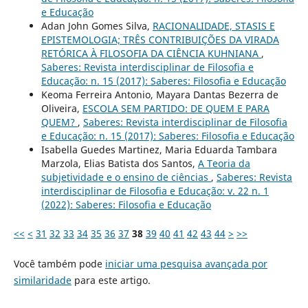
e Educação
Adan John Gomes Silva,
RACIONALIDADE, STASIS E
EPISTEMOLOGIA; TRÊS CONTRIBUIÇÕES DA VIRADA
RETÓRICA À FILOSOFIA DA CIÊNCIA KUHNIANA
,
Saberes: Revista interdisciplinar de Filosofia e
Educação: n. 15 (2017): Saberes: Filosofia e Educação
Keoma Ferreira Antonio, Mayara Dantas Bezerra de
Oliveira,
ESCOLA SEM PARTIDO: DE QUEM E PARA
QUEM?
,
Saberes: Revista interdisciplinar de Filosofia
e Educação: n. 15 (2017): Saberes: Filosofia e Educação
Isabella Guedes Martinez, Maria Eduarda Tambara
Marzola, Elias Batista dos Santos,
A Teoria da
subjetividade e o ensino de ciências
,
Saberes: Revista
interdisciplinar de Filosofia e Educação: v. 22 n. 1
(2022): Saberes: Filosofia e Educação
<<
<
31
32
33
34
35
36
37
38
39
40
41
42
43
44
>
>>
Você também pode
iniciar uma pesquisa avançada por
similaridade
para este artigo.