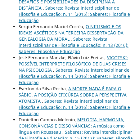
DESAFIOS E POSSIBILIDADES DA DISCIPLINA A
DISTÂNCIA
,
Saberes: Revista interdisciplinar de
Filosofia e Educação: n. 11 (2015): Saberes: Filosofia e
Educação
Sergio Fernando Maciel Corrêa,
O NIILISMO E OS
IDEAIS ASCÉTICOS NA TERCEIRA DISSERTAÇÃO DA
GENEALOGIA DA MORAL
,
Saberes: Revista
interdisciplinar de Filosofia e Educação: n. 13 (2016):
Saberes: Filosofia e Educação
José Fernando Manzke, Flávio Luiz Freitas,
VIGOTSKI:
POSSÍVEL INTERPRETE FILOSÓFICO DE DUAS CRISES
NA PSICOLOGIA
,
Saberes: Revista interdisciplinar de
Filosofia e Educação: n. 14 (2016): Saberes: Filosofia e
Educação
Everton da Silva Rocha,
A MORTE NADA É PARA O
SÁBIO, A POSIÇÃO EPICÚREA SOBRE A PERSPECTIVA
ATOMISTA
,
Saberes: Revista interdisciplinar de
Filosofia e Educação: n. 14 (2016): Saberes: Filosofia e
Educação
Danielton Campos Melonio,
MELODIA, HARMONIA,
CONSONÂNCIAS E DISSONÂNCIAS: A música como
língua em Rousseau
,
Saberes: Revista interdisciplinar
de Filosofia e Educação: n. 15 (2017): Saberes: Filosofia