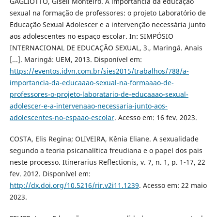
GAGLIOTTO, Giseli Monteiro. A importância da educação
sexual na formação de professores: o projeto Laboratório de
Educação Sexual Adolescer e a intervenção necessária junto
aos adolescentes no espaço escolar. In: SIMPÓSIO
INTERNACIONAL DE EDUCAÇÃO SEXUAL, 3., Maringá. Anais
[...]. Maringá: UEM, 2013. Disponível em:
https://eventos.idvn.com.br/sies2015/trabalhos/788/a-
importancia-da-educaaao-sexual-na-formaaao-de-
professores-o-projeto-laboratario-de-educaaao-sexual-
adolescer-e-a-intervenaao-necessaria-junto-aos-
adolescentes-no-espaao-escolar
. Acesso em: 16 fev. 2023.
COSTA, Elis Regina; OLIVEIRA, Kênia Eliane. A sexualidade
segundo a teoria psicanalítica freudiana e o papel dos pais
neste processo. Itinerarius Reflectionis, v. 7, n. 1, p. 1-17, 22
fev. 2012. Disponível em:
http://dx.doi.org/10.5216/rir.v2i11.1239
. Acesso em: 22 maio
2023.