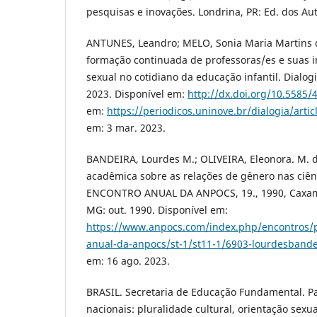
pesquisas e inovações. Londrina, PR: Ed. dos Aut
ANTUNES, Leandro; MELO, Sonia Maria Martins d
formação continuada de professoras/es e suas 
sexual no cotidiano da educação infantil. Dialogia
2023. Disponível em:
http://dx.doi.org/10.5585/
em:
https://periodicos.uninove.br/dialogia/arti
em: 3 mar. 2023.
BANDEIRA, Lourdes M.; OLIVEIRA, Eleonora. M. d
acadêmica sobre as relações de gênero nas ciênci
ENCONTRO ANUAL DA ANPOCS, 19., 1990, Caxambu
MG: out. 1990. Disponível em:
https://www.anpocs.com/index.php/encontros/
anual-da-anpocs/st-1/st11-1/6903-lourdesbandeir
em: 16 ago. 2023.
BRASIL. Secretaria de Educação Fundamental. P
nacionais: pluralidade cultural, orientação sexual