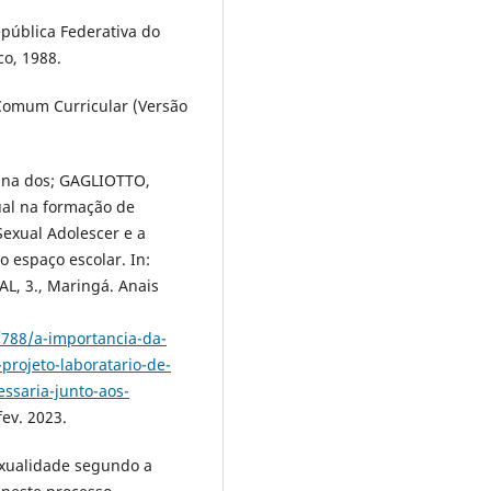
epública Federativa do
co, 1988.
 Comum Curricular (Versão
runa dos; GAGLIOTTO,
ual na formação de
Sexual Adolescer e a
o espaço escolar. In:
 3., Maringá. Anais
/788/a-importancia-da-
projeto-laboratario-de-
ssaria-junto-aos-
fev. 2023.
sexualidade segundo a