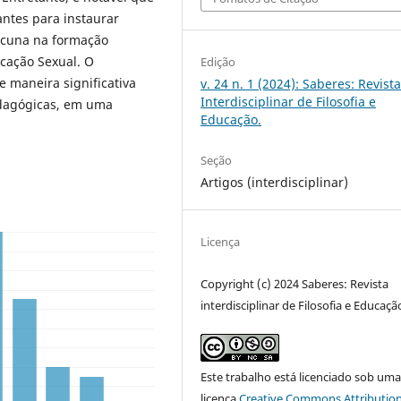
antes para instaurar
lacuna na formação
cação Sexual. O
Edição
 maneira significativa
v. 24 n. 1 (2024): Saberes: Revist
Interdisciplinar de Filosofia e
edagógicas, em uma
Educação.
Seção
Artigos (interdisciplinar)
Licença
Copyright (c) 2024 Saberes: Revista
interdisciplinar de Filosofia e Educaçã
Este trabalho está licenciado sob um
licença
Creative Commons Attribution