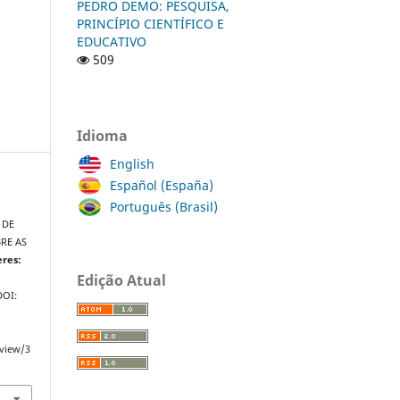
PEDRO DEMO: PESQUISA,
PRINCÍPIO CIENTÍFICO E
EDUCATIVO
509
Idioma
English
Español (España)
Português (Brasil)
 DE
RE AS
eres:
Edição Atual
 DOI:
/view/3