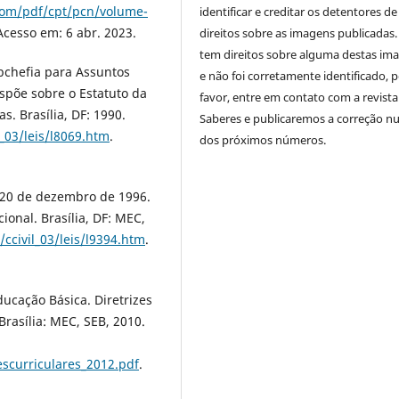
.com/pdf/cpt/pcn/volume-
identificar e creditar os detentores de
 Acesso em: 6 abr. 2023.
direitos sobre as imagens publicadas.
tem direitos sobre alguma destas im
ubchefia para Assuntos
e não foi corretamente identificado, 
Dispõe sobre o Estatuto da
favor, entre em contato com a revista
s. Brasília, DF: 1990.
Saberes e publicaremos a correção 
l_03/leis/l8069.htm
.
dos próximos números.
e 20 de dezembro de 1996.
ional. Brasília, DF: MEC,
/ccivil_03/leis/l9394.htm
.
ducação Básica. Diretrizes
Brasília: MEC, SEB, 2010.
escurriculares_2012.pdf
.