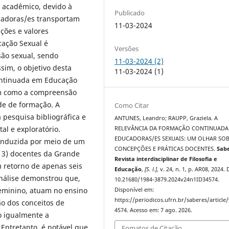
 acadêmico, devido à
Publicado
cadoras/es transportam
11-03-2024
cções e valores
cação Sexual é
Versões
ão sexual, sendo
11-03-2024 (2)
im, o objetivo desta
11-03-2024 (1)
continuada em Educação
im como a compreensão
de de formação. A
Como Citar
pesquisa bibliográfica e
ANTUNES, Leandro; RAUPP, Graziela. A
al e exploratório.
RELEVÂNCIA DA FORMAÇÃO CONTINUADA
EDUCADORAS/ES SEXUAIS: UM OLHAR SOB
conduzida por meio de um
CONCEPÇÕES E PRÁTICAS DOCENTES.
Sab
(13) docentes da Grande
Revista interdisciplinar de Filosofia e
m retorno de apenas seis
Educação
,
[S. l.]
, v. 24, n. 1, p. AR08, 2024.
análise demonstrou que,
10.21680/1984-3879.2024v24n1ID34574.
 feminino, atuam no ensino
Disponível em:
https://periodicos.ufrn.br/saberes/article
o dos conceitos de
4574. Acesso em: 7 ago. 2026.
 igualmente a
Entretanto, é notável que
Fomatos de Citação