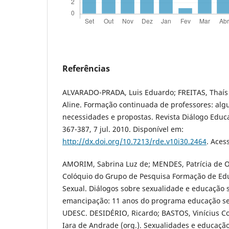
Referências
ALVARADO-PRADA, Luis Eduardo; FREITAS, Thaís
Aline. Formação continuada de professores: algu
necessidades e propostas. Revista Diálogo Educaci
367-387, 7 jul. 2010. Disponível em:
http://dx.doi.org/10.7213/rde.v10i30.2464
. Aces
AMORIM, Sabrina Luz de; MENDES, Patrícia de Oliv
Colóquio do Grupo de Pesquisa Formação de Ed
Sexual. Diálogos sobre sexualidade e educação s
emancipação: 11 anos do programa educação s
UDESC. DESIDÉRIO, Ricardo; BASTOS, Vinícius Co
Iara de Andrade (org.). Sexualidades e educação 