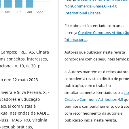
NonCommercial-ShareAlike 4.0
International License
.
Este obra está licenciado com uma
Licença
Creative Commons Atribuição
Internacional
.
 Campos; FREITAS, Cinara
Autores que publicam nesta revista
ns conceitos, interesses,
concordam com os seguintes termos
onal, v. 10, n. 30, p.
a. Autores mantém os direitos autorai
concedem à revista o direito de prime
so em: 22 maio 2023.
publicação, com o trabalho
eira e Silva Pereira. XI -
simultaneamente licenciado sob a
Lic
ucadores e Educação
Creative Commons Attribution 4.0
qu
exual com vistas à
permite o compartilhamento do trab
exual nas ondas da RÁDIO
com reconhecimento da autoria e
lussi; MAISTRO, Virginia
publicação inicial nesta revista.
sexual: práticas,