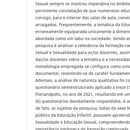
Sexual sempre se mostrou imperativa no âmbito
persistente constatação de que numerosos edu
consigo, para o interior das salas de aula, convi
arraigados. Frequentemente, a temática da Edu
erroneamente equiparada unicamente à dimens
abordada como um tabu na sociedade. Sendo ass
pesquisa é analisar a relevância da formação 
Sexual e Sexualidade para as/os docentes, ass
das/os docentes sobre a temática e a necessida
metodologia empregada se configura como uma 
documental, revestindo-se de caráter fundament
Ademais, a análise de natureza qualitativa foi 
questionário semiestruturado aplicado a treze 
Florianópolis, no ano de 2021, resultando em u
(6) questionários devidamente respondidos. A 
de fato, os sujeitos da pesquisa, todas do sexo
público da Educação Infantil, possuem apreensã
Sexualidade e Educação Sexual, compreendendo
importância intrínseca da formação continuada. 