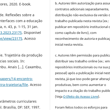
b. Autores têm autorização para assu
ores, 2020. E-book.
contratos adicionais separadamente,
e. Reflexões sobre a
distribuição não-exclusiva da versão 
interfaces com a educação
trabalho publicada nesta revista (ex.:
, n. 43, p. 1-15, 31 jan.
publicar em repositório institucional 
43.2023.23175
. Disponível
como capítulo de livro), com
cle/view/23175
. Acesso
reconhecimento de autoria e publica
inicial nesta revista.
e. Trajetória da produção
c. Autores têm permissão para publica
as sociais. In:
distribuir seu trabalho online (ex.: em
. Anais [...]. Caxambu,
repositórios institucionais ou na sua 
pessoal) após a publicação inicial nes
papers/14-encontro-
revista, já que isso pode gerar alteraç
a-trajetoria/file
. Acesso
produtivas, bem como aumentar o
impacto e a citação do trabalho publ
(Veja
O Efeito do Acesso Livre
).
arâmetros curriculares
. Brasília, DF: SEF, 1997.
Foram feitos todos os esforços para