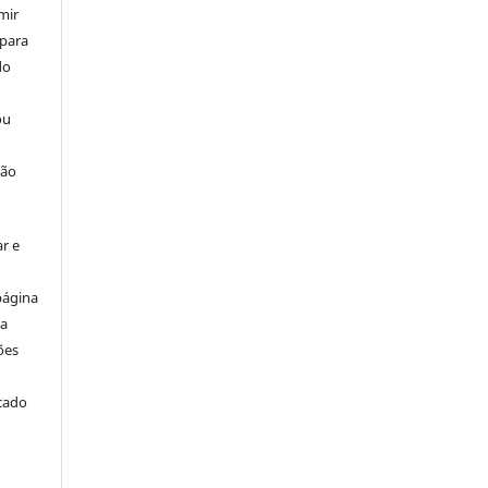
mir
 para
do
ou
ção
r e
página
ta
ões
icado