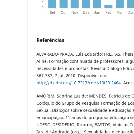
Referências
ALVARADO-PRADA, Luis Eduardo; FREITAS, Thaís
Aline. Formação continuada de professores: algu
necessidades e propostas. Revista Diálogo Educaci
367-387, 7 jul. 2010. Disponível em:
http://dx.doi.org/10.7213/rde.v10i30.2464
. Aces
AMORIM, Sabrina Luz de; MENDES, Patrícia de Oliv
Colóquio do Grupo de Pesquisa Formação de Ed
Sexual. Diálogos sobre sexualidade e educação s
emancipação: 11 anos do programa educação s
UDESC. DESIDÉRIO, Ricardo; BASTOS, Vinícius Co
Iara de Andrade (org.). Sexualidades e educação 