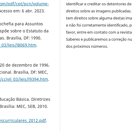
.com/pdf/cpt/pcn/volume-
identificar e creditar os detentores de
 Acesso em: 6 abr. 2023.
direitos sobre as imagens publicadas.
tem direitos sobre alguma destas im
ubchefia para Assuntos
e não foi corretamente identificado, 
Dispõe sobre o Estatuto da
favor, entre em contato com a revista
s. Brasília, DF: 1990.
Saberes e publicaremos a correção 
l_03/leis/l8069.htm
.
dos próximos números.
e 20 de dezembro de 1996.
ional. Brasília, DF: MEC,
/ccivil_03/leis/l9394.htm
.
ducação Básica. Diretrizes
Brasília: MEC, SEB, 2010.
escurriculares_2012.pdf
.