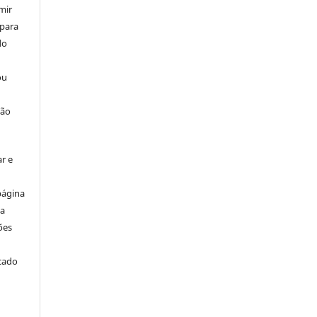
mir
 para
do
ou
ção
r e
página
ta
ões
icado