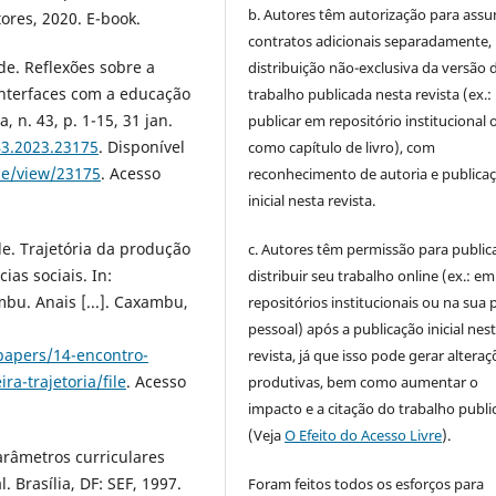
b. Autores têm autorização para assu
ores, 2020. E-book.
contratos adicionais separadamente,
e. Reflexões sobre a
distribuição não-exclusiva da versão 
interfaces com a educação
trabalho publicada nesta revista (ex.:
, n. 43, p. 1-15, 31 jan.
publicar em repositório institucional 
43.2023.23175
. Disponível
como capítulo de livro), com
cle/view/23175
. Acesso
reconhecimento de autoria e publica
inicial nesta revista.
e. Trajetória da produção
c. Autores têm permissão para publica
as sociais. In:
distribuir seu trabalho online (ex.: em
. Anais [...]. Caxambu,
repositórios institucionais ou na sua 
pessoal) após a publicação inicial nes
papers/14-encontro-
revista, já que isso pode gerar alteraç
a-trajetoria/file
. Acesso
produtivas, bem como aumentar o
impacto e a citação do trabalho publ
(Veja
O Efeito do Acesso Livre
).
arâmetros curriculares
. Brasília, DF: SEF, 1997.
Foram feitos todos os esforços para