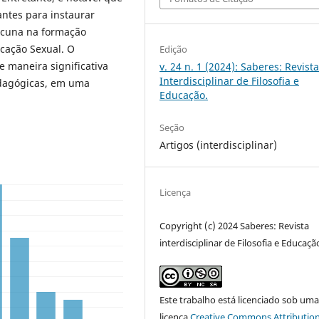
antes para instaurar
lacuna na formação
cação Sexual. O
Edição
 maneira significativa
v. 24 n. 1 (2024): Saberes: Revist
Interdisciplinar de Filosofia e
edagógicas, em uma
Educação.
Seção
Artigos (interdisciplinar)
Licença
Copyright (c) 2024 Saberes: Revista
interdisciplinar de Filosofia e Educaçã
Este trabalho está licenciado sob um
licença
Creative Commons Attribution