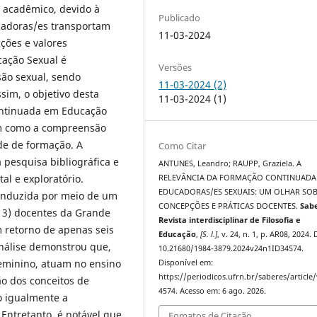
 acadêmico, devido à
Publicado
cadoras/es transportam
11-03-2024
cções e valores
cação Sexual é
Versões
ão sexual, sendo
11-03-2024 (2)
im, o objetivo desta
11-03-2024 (1)
continuada em Educação
im como a compreensão
de de formação. A
Como Citar
pesquisa bibliográfica e
ANTUNES, Leandro; RAUPP, Graziela. A
al e exploratório.
RELEVÂNCIA DA FORMAÇÃO CONTINUADA
EDUCADORAS/ES SEXUAIS: UM OLHAR SOB
conduzida por meio de um
CONCEPÇÕES E PRÁTICAS DOCENTES.
Sab
(13) docentes da Grande
Revista interdisciplinar de Filosofia e
m retorno de apenas seis
Educação
,
[S. l.]
, v. 24, n. 1, p. AR08, 2024.
análise demonstrou que,
10.21680/1984-3879.2024v24n1ID34574.
 feminino, atuam no ensino
Disponível em:
https://periodicos.ufrn.br/saberes/article
o dos conceitos de
4574. Acesso em: 6 ago. 2026.
 igualmente a
Entretanto, é notável que
Fomatos de Citação