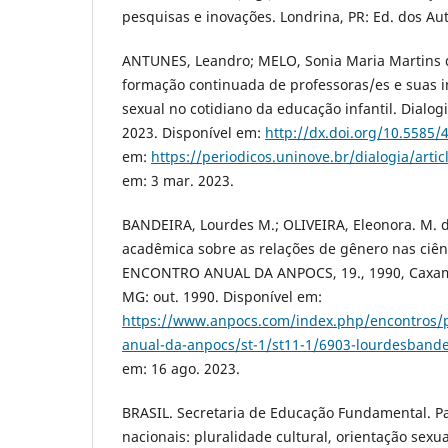
pesquisas e inovações. Londrina, PR: Ed. dos Aut
ANTUNES, Leandro; MELO, Sonia Maria Martins d
formação continuada de professoras/es e suas 
sexual no cotidiano da educação infantil. Dialogia
2023. Disponível em:
http://dx.doi.org/10.5585/
em:
https://periodicos.uninove.br/dialogia/arti
em: 3 mar. 2023.
BANDEIRA, Lourdes M.; OLIVEIRA, Eleonora. M. d
acadêmica sobre as relações de gênero nas ciênci
ENCONTRO ANUAL DA ANPOCS, 19., 1990, Caxambu
MG: out. 1990. Disponível em:
https://www.anpocs.com/index.php/encontros/
anual-da-anpocs/st-1/st11-1/6903-lourdesbandeir
em: 16 ago. 2023.
BRASIL. Secretaria de Educação Fundamental. P
nacionais: pluralidade cultural, orientação sexual