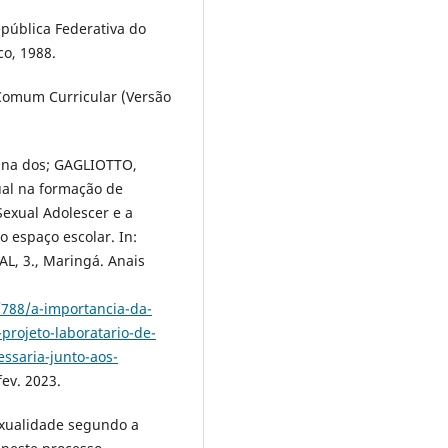
epública Federativa do
co, 1988.
 Comum Curricular (Versão
runa dos; GAGLIOTTO,
ual na formação de
Sexual Adolescer e a
o espaço escolar. In:
 3., Maringá. Anais
/788/a-importancia-da-
projeto-laboratario-de-
ssaria-junto-aos-
fev. 2023.
sexualidade segundo a