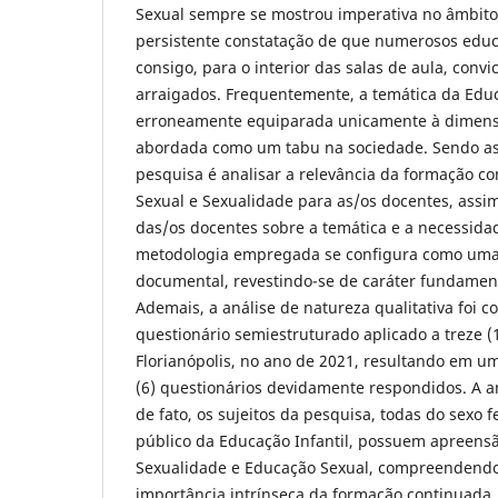
Sexual sempre se mostrou imperativa no âmbito
persistente constatação de que numerosos edu
consigo, para o interior das salas de aula, convi
arraigados. Frequentemente, a temática da Edu
erroneamente equiparada unicamente à dimens
abordada como um tabu na sociedade. Sendo ass
pesquisa é analisar a relevância da formação 
Sexual e Sexualidade para as/os docentes, ass
das/os docentes sobre a temática e a necessida
metodologia empregada se configura como uma 
documental, revestindo-se de caráter fundament
Ademais, a análise de natureza qualitativa foi 
questionário semiestruturado aplicado a treze 
Florianópolis, no ano de 2021, resultando em u
(6) questionários devidamente respondidos. A 
de fato, os sujeitos da pesquisa, todas do sexo
público da Educação Infantil, possuem apreensã
Sexualidade e Educação Sexual, compreendendo
importância intrínseca da formação continuada. 