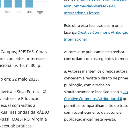
NonCommercial-ShareAlike 4.0
International License
.
Este obra está licenciado com uma
Licença
Creative Commons Atribuição
Internacional
.
 Campos; FREITAS, Cinara
Autores que publicam nesta revista
ns conceitos, interesses,
concordam com os seguintes termos
onal, v. 10, n. 30, p.
a. Autores mantém os direitos autorai
concedem à revista o direito de prime
so em: 22 maio 2023.
publicação, com o trabalho
eira e Silva Pereira. XI -
simultaneamente licenciado sob a
Lic
ucadores e Educação
Creative Commons Attribution 4.0
qu
exual com vistas à
permite o compartilhamento do trab
exual nas ondas da RÁDIO
com reconhecimento da autoria e
lussi; MAISTRO, Virginia
publicação inicial nesta revista.
sexual: práticas,