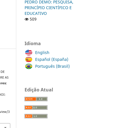
PEDRO DEMO: PESQUISA,
PRINCÍPIO CIENTÍFICO E
EDUCATIVO
509
Idioma
English
Español (España)
Português (Brasil)
 DE
RE AS
eres:
Edição Atual
 DOI:
/view/3