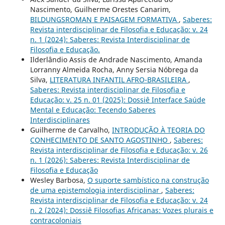
Nascimento, Guilherme Orestes Canarim,
BILDUNGSROMAN E PAISAGEM FORMATIVA
,
Saberes:
Revista interdisciplinar de Filosofia e Educação: v. 24
n. 1 (2024): Saberes: Revista Interdisciplinar de
Filosofia e Educação.
Ilderlândio Assis de Andrade Nascimento, Amanda
Lorranny Almeida Rocha, Anny Sersia Nóbrega da
Silva,
LITERATURA INFANTIL AFRO-BRASILEIRA
,
Saberes: Revista interdisciplinar de Filosofia e
Educação: v. 25 n. 01 (2025): Dossiê Interface Saúde
Mental e Educação: Tecendo Saberes
Interdisciplinares
Guilherme de Carvalho,
INTRODUÇÃO À TEORIA DO
CONHECIMENTO DE SANTO AGOSTINHO
,
Saberes:
Revista interdisciplinar de Filosofia e Educação: v. 26
n. 1 (2026): Saberes: Revista Interdisciplinar de
Filosofia e Educação
Wesley Barbosa,
O suporte sambístico na construção
de uma epistemologia interdisciplinar
,
Saberes:
Revista interdisciplinar de Filosofia e Educação: v. 24
n. 2 (2024): Dossiê Filosofias Africanas: Vozes plurais e
contracoloniais