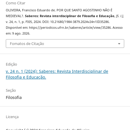
Como Citar
OLIVEIRA, Francisco Eduardo de. POR QUE SANTO AGOSTINHO NÃO É
MEDIEVAL?.
Saberes: Revista interdisciplinar de Filosofia e Educação
,
[S. l.]
,
v. 24, n. 1, p. FI05, 2024. DOI: 10.21680/1984-3879.2024v24n1ID35286.
Disponível em: https://periodicos.ufrn.br/saberes/article/view/35286. Acesso
em: 9 ago. 2026.
Fomatos de Citação
Edição
v. 24 n. 1 (2024): Saberes: Revista Interdisciplinar de
Filosofia e Educação.
Seção
Filosofia
Licença