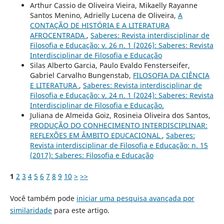
Arthur Cassio de Oliveira Vieira, Mikaelly Rayanne
Santos Menino, Adrielly Lucena de Oliveira,
A
CONTAÇÃO DE HISTÓRIA E A LITERATURA
AFROCENTRADA
,
Saberes: Revista interdisciplinar de
Filosofia e Educação: v. 26 n. 1 (2026): Saberes: Revista
Interdisciplinar de Filosofia e Educação
Silas Alberto Garcia, Paulo Evaldo Fensterseifer,
Gabriel Carvalho Bungenstab,
FILOSOFIA DA CIÊNCIA
E LITERATURA
,
Saberes: Revista interdisciplinar de
Filosofia e Educação: v. 24 n. 1 (2024): Saberes: Revista
Interdisciplinar de Filosofia e Educação.
Juliana de Almeida Goiz, Rosineia Oliveira dos Santos,
PRODUÇÃO DO CONHECIMENTO INTERDISCIPLINAR:
REFLEXÕES EM ÂMBITO EDUCACIONAL
,
Saberes:
Revista interdisciplinar de Filosofia e Educação: n. 15
(2017): Saberes: Filosofia e Educação
1
2
3
4
5
6
7
8
9
10
>
>>
Você também pode
iniciar uma pesquisa avançada por
similaridade
para este artigo.