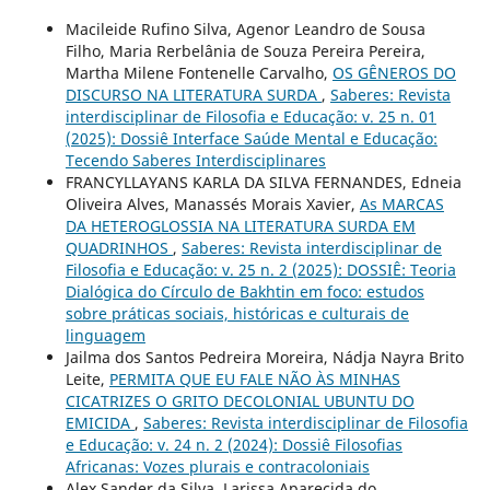
Macileide Rufino Silva, Agenor Leandro de Sousa
Filho, Maria Rerbelânia de Souza Pereira Pereira,
Martha Milene Fontenelle Carvalho,
OS GÊNEROS DO
DISCURSO NA LITERATURA SURDA
,
Saberes: Revista
interdisciplinar de Filosofia e Educação: v. 25 n. 01
(2025): Dossiê Interface Saúde Mental e Educação:
Tecendo Saberes Interdisciplinares
FRANCYLLAYANS KARLA DA SILVA FERNANDES, Edneia
Oliveira Alves, Manassés Morais Xavier,
As MARCAS
DA HETEROGLOSSIA NA LITERATURA SURDA EM
QUADRINHOS
,
Saberes: Revista interdisciplinar de
Filosofia e Educação: v. 25 n. 2 (2025): DOSSIÊ: Teoria
Dialógica do Círculo de Bakhtin em foco: estudos
sobre práticas sociais, históricas e culturais de
linguagem
Jailma dos Santos Pedreira Moreira, Nádja Nayra Brito
Leite,
PERMITA QUE EU FALE NÃO ÀS MINHAS
CICATRIZES O GRITO DECOLONIAL UBUNTU DO
EMICIDA
,
Saberes: Revista interdisciplinar de Filosofia
e Educação: v. 24 n. 2 (2024): Dossiê Filosofias
Africanas: Vozes plurais e contracoloniais
Alex Sander da Silva, Larissa Aparecida do