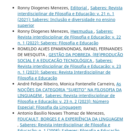
Ronny Diogenes Menezes,
Editorial
,
Saberes: Revista
interdisciplinar de Filosofia e Educação: v. 21 n. 1
(2021): Saberes: Inclusão e diversidade no ensino
superior
Ronny Diogenes Menezes,
Hwɛmudua
,
Saberes:
Revista interdisciplinar de Filosofia e Educação: v. 22
n. 1 (2022): Saberes: Filosofia e Educação
ROMILDO ALVES EPAMINONDAS, RAFAEL FERNANDES
DE MESQUITA ,
GESTÃO DA POBREZA, (RE)PRODUÇÃO
SOCIAL E A EDUCAÇÃO TECNOLÓGICA
,
Saberes:
Revista interdisciplinar de Filosofia e Educação: v. 23
n. 1 (2023): Saberes: Revista Interdisciplinar de
Filosofia e Educação
André Felipe Ribeiro, Monica Fontenelle Carneiro,
As
NOÇÕES DA CATEGORIA “SUJEITO” NA FILOSOFIA DA
LINGUAGEM
,
Saberes: Revista interdisciplinar de
Filosofia e Educação: v. 23 n. 2 (2023): Número
Especial: Filosofia da Linguagem
Antonio Basilio Novaes Thomaz de Menezes,
FOUCAULT, BORGES E A EXPERIÊNCIA DA LINGUAGEM
,
Saberes: Revista interdisciplinar de Filosofia e
Educação: n. 1 (2008): Saberes: Filosofia e Educação