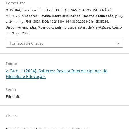
Como Citar
OLIVEIRA, Francisco Eduardo de. POR QUE SANTO AGOSTINHO NÃO É
MEDIEVAL?.
Saberes: Revista interdisciplinar de Filosofia e Educação
,
[S. l.]
,
v. 24, n. 1, p. FI05, 2024. DOI: 10.21680/1984-3879.2024v24n1ID35286.
Disponível em: https://periodicos.ufrn.br/saberes/article/view/35286. Acesso
em: 9 ago. 2026.
Fomatos de Citação
Edição
v. 24 n. 1 (2024): Saberes: Revista Interdisciplinar de
Filosofia e Educação.
Seção
Filosofia
Licença