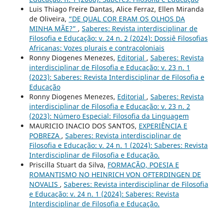
Luis Thiago Freire Dantas, Alice Ferraz, Ellen Miranda
de Oliveira,
“DE QUAL COR ERAM OS OLHOS DA
MINHA MÃE?”
,
Saberes: Revista interdisciplinar de
Filosofia e Educação: v. 24 n. 2 (2024): Dossiê Filosofias
Africanas: Vozes plurais e contracoloniais
Ronny Diogenes Menezes,
Editorial
,
Saberes: Revista
interdisciplinar de Filosofia e Educação: v. 23 n. 1
(2023): Saberes: Revista Interdisciplinar de Filosofia e
Educação
Ronny Diogenes Menezes,
Editorial
,
Saberes: Revista
interdisciplinar de Filosofia e Educação: v. 23 n. 2
(2023): Número Especial: Filosofia da Linguagem
MAURICIO INACIO DOS SANTOS,
EXPERIÊNCIA E
POBREZA
,
Saberes: Revista interdisciplinar de
Filosofia e Educação: v. 24 n. 1 (2024): Saberes: Revista
Interdisciplinar de Filosofia e Educação.
Priscilla Stuart da Silva,
FORMAÇÃO, POESIA E
ROMANTISMO NO HEINRICH VON OFTERDINGEN DE
NOVALIS
,
Saberes: Revista interdisciplinar de Filosofia
e Educação: v. 24 n. 1 (2024): Saberes: Revista
Interdisciplinar de Filosofia e Educação.