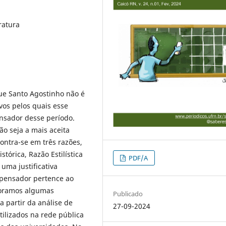
ratura
ue Santo Agostinho não é
vos pelos quais esse
ensador desse período.
o seja a mais aceita
ntra-se em três razões,
órica, Razão Estilística
PDF/A
uma justificativa
 pensador pertence ao
ploramos algumas
Publicado
a partir da análise de
27-09-2024
tilizados na rede pública