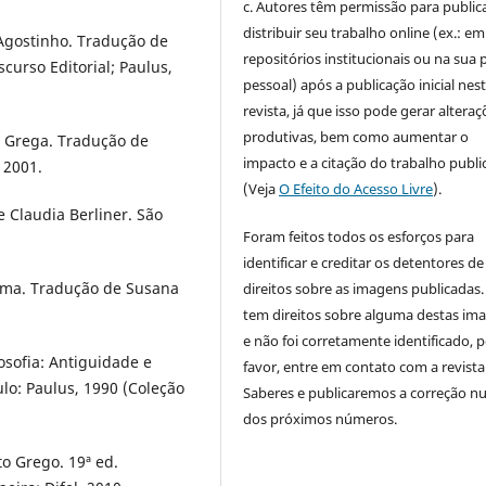
c. Autores têm permissão para publica
distribuir seu trabalho online (ex.: em
Agostinho. Tradução de
repositórios institucionais ou na sua 
curso Editorial; Paulus,
pessoal) após a publicação inicial nes
revista, já que isso pode gerar alteraç
produtivas, bem como aumentar o
a Grega. Tradução de
impacto e a citação do trabalho publ
 2001.
(Veja
O Efeito do Acesso Livre
).
e Claudia Berliner. São
Foram feitos todos os esforços para
identificar e creditar os detentores de
orma. Tradução de Susana
direitos sobre as imagens publicadas.
tem direitos sobre alguma destas im
e não foi corretamente identificado, 
losofia: Antiguidade e
favor, entre em contato com a revista
ulo: Paulus, 1990 (Coleção
Saberes e publicaremos a correção 
dos próximos números.
o Grego. 19ª ed.