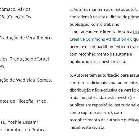
icômaco. Vários
a. Autores mantém os direitos autorai
96. (Coleção Os
concedem à revista o direito de prime
publicação, com o trabalho
simultaneamente licenciado sob a
Lic
radução de Vera Ribeiro.
Creative Commons Attribution 4.0
qu
permite o compartilhamento do trab
com reconhecimento da autoria e
ulos. Tradução de Israel
publicação inicial nesta revista.
95.
b. Autores têm autorização para assu
ução de Wadislau Gomes.
contratos adicionais separadamente,
distribuição não-exclusiva da versão 
trabalho publicada nesta revista (ex.:
s de Filosofia. 1ª ed.
publicar em repositório institucional 
como capítulo de livro), com
reconhecimento de autoria e publica
ITE, Yoshie Ussami
inicial nesta revista.
escaminhos da Prática.