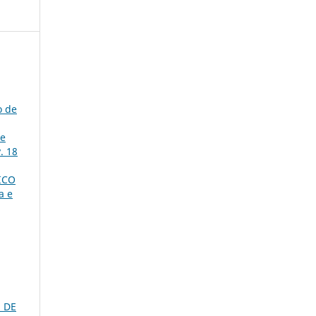
o de
de
. 18
ICO
a e
 DE