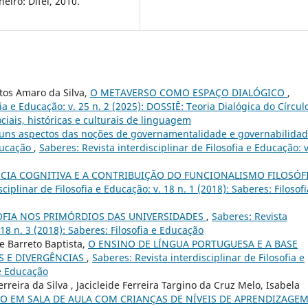
eiro: Difel, 2010.
tos Amaro da Silva,
O METAVERSO COMO ESPAÇO DIALÓGICO
,
fia e Educação: v. 25 n. 2 (2025): DOSSIÊ: Teoria Dialógica do Círcul
ciais, históricas e culturais de linguagem
uns aspectos das noções de governamentalidade e governabilida
ducação
,
Saberes: Revista interdisciplinar de Filosofia e Educação: v
NCIA COGNITIVA E A CONTRIBUIÇÃO DO FUNCIONALISMO FILOSÓF
ciplinar de Filosofia e Educação: v. 18 n. 1 (2018): Saberes: Filosofi
OFIA NOS PRIMÓRDIOS DAS UNIVERSIDADES
,
Saberes: Revista
 18 n. 3 (2018): Saberes: Filosofia e Educação
e Barreto Baptista,
O ENSINO DE LÍNGUA PORTUGUESA E A BASE
 E DIVERGÊNCIAS
,
Saberes: Revista interdisciplinar de Filosofia e
 e Educação
erreira da Silva , Jacicleide Ferreira Targino da Cruz Melo, Isabela
O EM SALA DE AULA COM CRIANÇAS DE NÍVEIS DE APRENDIZAGEM