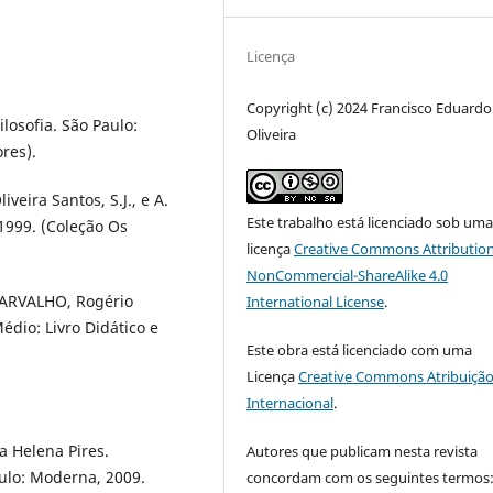
Licença
Copyright (c) 2024 Francisco Eduardo
losofia. São Paulo:
Oliveira
res).
eira Santos, S.J., e A.
Este trabalho está licenciado sob um
 1999. (Coleção Os
licença
Creative Commons Attribution
NonCommercial-ShareAlike 4.0
CARVALHO, Rogério
International License
.
dio: Livro Didático e
Este obra está licenciado com uma
Licença
Creative Commons Atribuição
Internacional
.
 Helena Pires.
Autores que publicam nesta revista
aulo: Moderna, 2009.
concordam com os seguintes termos