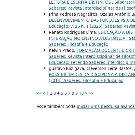
LEITURA E ESCRITA DISTINTOS
,
Saberes: R
Saberes: Revista Interdisciplinar de Filoso
Irina Pedrosa Negreiros, Ozaias Antônio Ba
DESENVOLVIMENTO DAS FUNÇÕES PSICO
Educação: v. 26 n. 1 (2026): Saberes: Revis
Renato Rodrigues Lima,
EDUCAÇÃO A DIST
INTERAÇÃO NO ENSINO A DISTÂNCIA
,
Sab
Saberes: Filosofia e Educação
Kelvin Prado,
FORMAÇÃO DOCENTE E CRÍTI
Saberes: Revista interdisciplinar de Filoso
Educação: Tecendo Saberes Interdisciplin
gustavo luiz gava, Cleverson Leite Bastos,
POSSIBILIDADES DA DISCIPLINA A DISTÂ
(2015): Saberes: Filosofia e Educação
<<
<
1
2
3
4
5
6
7
8
9
10
>
>>
Você também pode
iniciar uma pesquisa avança