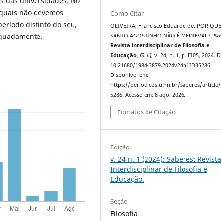
os das universidades. No
s quais não devemos
Como Citar
eríodo distinto do seu,
OLIVEIRA, Francisco Eduardo de. POR QU
equadamente.
SANTO AGOSTINHO NÃO É MEDIEVAL?.
Sa
Revista interdisciplinar de Filosofia e
Educação
,
[S. l.]
, v. 24, n. 1, p. FI05, 2024. 
10.21680/1984-3879.2024v24n1ID35286.
Disponível em:
https://periodicos.ufrn.br/saberes/article
5286. Acesso em: 8 ago. 2026.
Fomatos de Citação
Edição
v. 24 n. 1 (2024): Saberes: Revist
Interdisciplinar de Filosofia e
Educação.
Seção
Filosofia