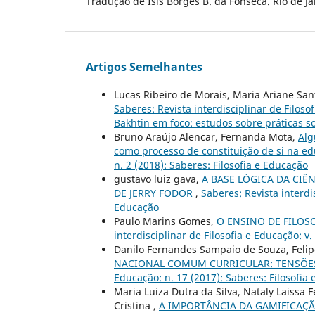
Tradução de Ísis Borges B. da Fonseca. Rio de Jan
Artigos Semelhantes
Lucas Ribeiro de Morais, Maria Ariane San
Saberes: Revista interdisciplinar de Filoso
Bakhtin em foco: estudos sobre práticas so
Bruno Araújo Alencar, Fernanda Mota,
Alg
como processo de constituição de si na e
n. 2 (2018): Saberes: Filosofia e Educação
gustavo luiz gava,
A BASE LÓGICA DA CIÊ
DE JERRY FODOR
,
Saberes: Revista interdis
Educação
Paulo Marins Gomes,
O ENSINO DE FILOS
interdisciplinar de Filosofia e Educação: v.
Danilo Fernandes Sampaio de Souza, Felip
NACIONAL COMUM CURRICULAR: TENSÕES
Educação: n. 17 (2017): Saberes: Filosofia
Maria Luiza Dutra da Silva, Nataly Laissa F
Cristina ,
A IMPORTÂNCIA DA GAMIFICAÇÃ