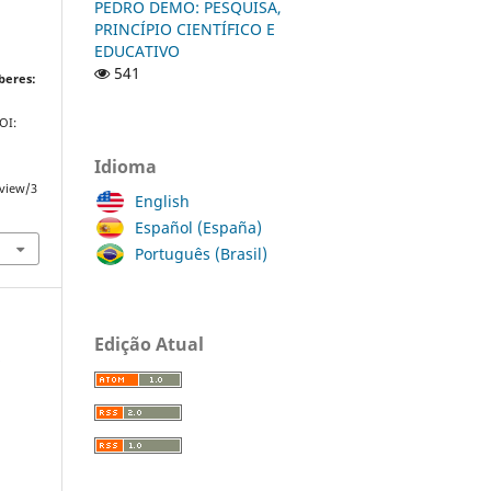
PEDRO DEMO: PESQUISA,
PRINCÍPIO CIENTÍFICO E
EDUCATIVO
E
541
beres:
DOI:
Idioma
/view/3
English
Español (España)
Português (Brasil)
Edição Atual
a