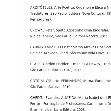
ARISTÓTELES. Arte Poética, Organon e Ética a N
Tradutores. São Paulo: Editora Nova Cultural, 19
Pensadores).
BROWN, Peter. Santo Agostinho Uma Biografia. T
Rio de Janeiro, São Paulo: Editora Record, 2011.
CAIRNS, Earle E. O Cristianismo Através Dos Séc
Belo de Azevedo. 2ª ed. São Paulo: Vida Nova, 19
CLARK, Gordon Haddon. De Tales a Dewey. Trad
São Paulo: Cultura Cristã, 2012.
COTRIM, Gilberto. FERNANDES, Mirna. Fundamento
São Paulo: Saraiva, 2010.
GHEDIN, Evandro. ALMEIDA, Maria Isabel de. LE
Ferrari. Formação de Professores: Caminhos e D
Brasília: Líber Livro Editora, 2008.