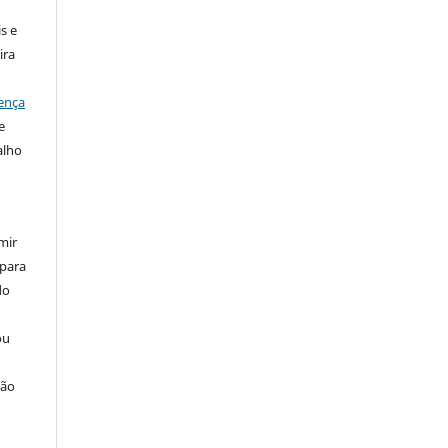
s e
ira
ença
e
alho
mir
 para
do
ou
ção