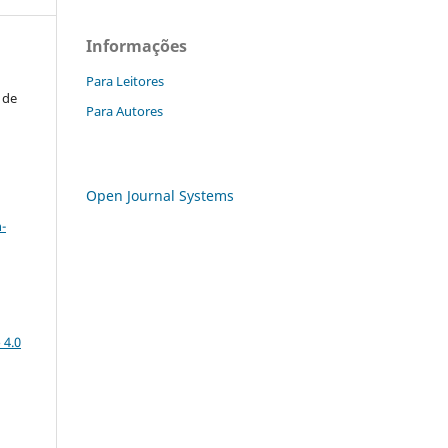
Informações
Para Leitores
 de
Para Autores
Open Journal Systems
a
-
 4.0
: