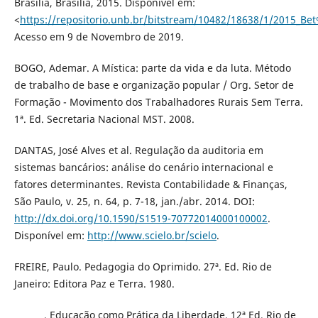
Brasília, Brasília, 2015. Disponível em:
<
https://repositorio.unb.br/bitstream/10482/18638/1/2015_Be
Acesso em 9 de Novembro de 2019.
BOGO, Ademar. A Mística: parte da vida e da luta. Método
de trabalho de base e organização popular / Org. Setor de
Formação - Movimento dos Trabalhadores Rurais Sem Terra.
1ª. Ed. Secretaria Nacional MST. 2008.
DANTAS, José Alves et al. Regulação da auditoria em
sistemas bancários: análise do cenário internacional e
fatores determinantes. Revista Contabilidade & Finanças,
São Paulo, v. 25, n. 64, p. 7-18, jan./abr. 2014. DOI:
http://dx.doi.org/10.1590/S1519-70772014000100002
.
Disponível em:
http://www.scielo.br/scielo
.
FREIRE, Paulo. Pedagogia do Oprimido. 27ª. Ed. Rio de
Janeiro: Editora Paz e Terra. 1980.
_______. Educação como Prática da Liberdade. 12ª Ed. Rio de