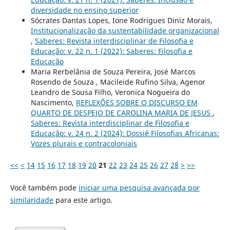
diversidade no ensino superior
Sócrates Dantas Lopes, Ione Rodrigues Diniz Morais,
Institucionalização da sustentabilidade organizacional
,
Saberes: Revista interdisciplinar de Filosofia e
Educação: v. 22 n. 1 (2022): Saberes: Filosofia e
Educação
Maria Rerbelânia de Souza Pereira, José Marcos
Rosendo de Souza , Macileide Rufino Silva, Agenor
Leandro de Sousa Filho, Veronica Nogueira do
Nascimento,
REFLEXÕES SOBRE O DISCURSO EM
QUARTO DE DESPEJO DE CAROLINA MARIA DE JESUS
,
Saberes: Revista interdisciplinar de Filosofia e
Educação: v. 24 n. 2 (2024): Dossiê Filosofias Africanas:
Vozes plurais e contracoloniais
<<
<
14
15
16
17
18
19
20
21
22
23
24
25
26
27
28
>
>>
Você também pode
iniciar uma pesquisa avançada por
similaridade
para este artigo.