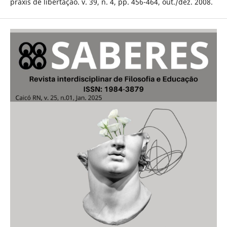
práxis de libertação. v. 39, n. 4, pp. 456-464, out./dez. 2008.