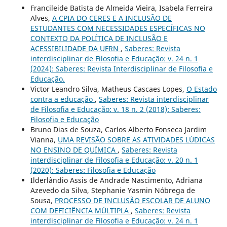
Francileide Batista de Almeida Vieira, Isabela Ferreira
Alves,
A CPIA DO CERES E A INCLUSÃO DE
ESTUDANTES COM NECESSIDADES ESPECÍFICAS NO
CONTEXTO DA POLÍTICA DE INCLUSÃO E
ACESSIBILIDADE DA UFRN
,
Saberes: Revista
interdisciplinar de Filosofia e Educação: v. 24 n. 1
(2024): Saberes: Revista Interdisciplinar de Filosofia e
Educação.
Victor Leandro Silva, Matheus Cascaes Lopes,
O Estado
contra a educação
,
Saberes: Revista interdisciplinar
de Filosofia e Educação: v. 18 n. 2 (2018): Saberes:
Filosofia e Educação
Bruno Dias de Souza, Carlos Alberto Fonseca Jardim
Vianna,
UMA REVISÃO SOBRE AS ATIVIDADES LÚDICAS
NO ENSINO DE QUÍMICA
,
Saberes: Revista
interdisciplinar de Filosofia e Educação: v. 20 n. 1
(2020): Saberes: Filosofia e Educação
Ilderlândio Assis de Andrade Nascimento, Adriana
Azevedo da Silva, Stephanie Yasmin Nóbrega de
Sousa,
PROCESSO DE INCLUSÃO ESCOLAR DE ALUNO
COM DEFICIÊNCIA MÚLTIPLA
,
Saberes: Revista
interdisciplinar de Filosofia e Educação: v. 24 n. 1