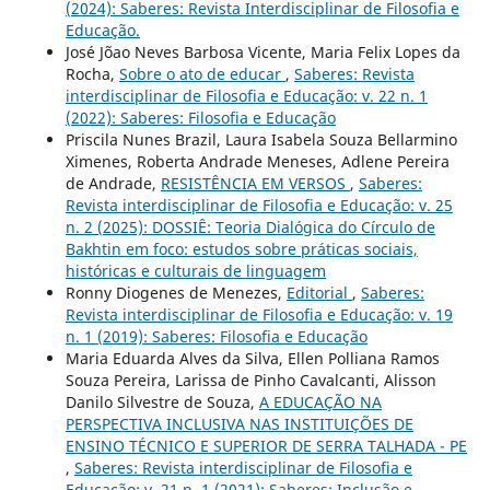
(2024): Saberes: Revista Interdisciplinar de Filosofia e
Educação.
José Jõao Neves Barbosa Vicente, Maria Felix Lopes da
Rocha,
Sobre o ato de educar
,
Saberes: Revista
interdisciplinar de Filosofia e Educação: v. 22 n. 1
(2022): Saberes: Filosofia e Educação
Priscila Nunes Brazil, Laura Isabela Souza Bellarmino
Ximenes, Roberta Andrade Meneses, Adlene Pereira
de Andrade,
RESISTÊNCIA EM VERSOS
,
Saberes:
Revista interdisciplinar de Filosofia e Educação: v. 25
n. 2 (2025): DOSSIÊ: Teoria Dialógica do Círculo de
Bakhtin em foco: estudos sobre práticas sociais,
históricas e culturais de linguagem
Ronny Diogenes de Menezes,
Editorial
,
Saberes:
Revista interdisciplinar de Filosofia e Educação: v. 19
n. 1 (2019): Saberes: Filosofia e Educação
Maria Eduarda Alves da Silva, Ellen Polliana Ramos
Souza Pereira, Larissa de Pinho Cavalcanti, Alisson
Danilo Silvestre de Souza,
A EDUCAÇÃO NA
PERSPECTIVA INCLUSIVA NAS INSTITUIÇÕES DE
ENSINO TÉCNICO E SUPERIOR DE SERRA TALHADA - PE
,
Saberes: Revista interdisciplinar de Filosofia e
Educação: v. 21 n. 1 (2021): Saberes: Inclusão e